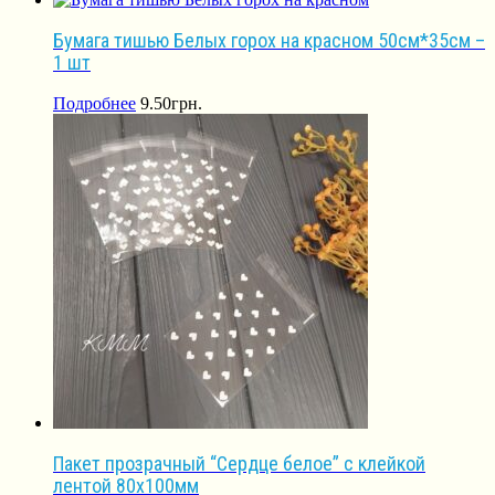
Бумага тишью Белых горох на красном 50см*35см –
1 шт
Подробнее
9.50
грн.
Пакет прозрачный “Сердце белое” с клейкой
лентой 80х100мм