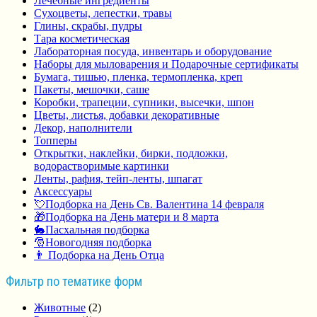
Лечебные ингредиенты
Сухоцветы, лепестки, травы
Глины, скрабы, пудры
Тара косметическая
Лабораторная посуда, инвентарь и оборудование
Наборы для мыловарения и Подарочные сертификаты
Бумага, тишью, пленка, термопленка, креп
Пакеты, мешочки, саше
Коробки, трапеции, супники, высечки, шпон
Цветы, листья, добавки декоративные
Декор, наполнители
Топперы
Открытки, наклейки, бирки, подложки,
водорастворимые картинки
Ленты, рафия, тейп-ленты, шпагат
Аксессуары
💘Подборка на День Св. Валентина 14 февраля
🎁Подборка на День матери и 8 марта
🐇Пасхальная подборка
🎅Новогодняя подборка
👨 Подборка на День Отца
Фильтр по тематике форм
Животные
(2)