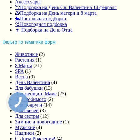
Аксессуары
💘Подборка на День Св. Валентина 14 февраля
🎁Подборка на День матери и 8 марта
🐇Пасхальная подборка
🎅Новогодняя подборка
👨 Подборка на День Отца
Фильтр по тематике форм
Животные
(2)
Растения
(1)
8 Марта
(21)
SPA
(1)
Весна
(9)
День Валентина
(4)
Для бабушки
(13)
Для женщин, Маме
(25)
Для любимого
(2)
Для подруги
(14)
Для свечей
(3)
Для сестры
(12)
Зимние и новогодние
(1)
Мужские
(4)
Надписи
(2)
С Днем Рождения!
(4)