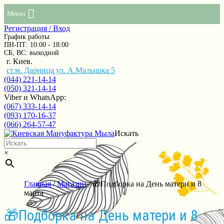
Меню
Регистрация / Вход
График работы:
ПН-ПТ: 10:00 - 18:00
СБ, ВС: выходной
г. Киев.
ст.м. Дарница ул. А.Малышка 5
(044) 221-14-14
(050) 321-14-14
Viber и WhatsApp:
(067) 333-14-14
(093) 170-16-37
(066) 264-57-47
Искать
×
Главная
/
Магазин
/ 🎁Подборка на День матери и 8
марта
🎁Подборка на День матери и 8