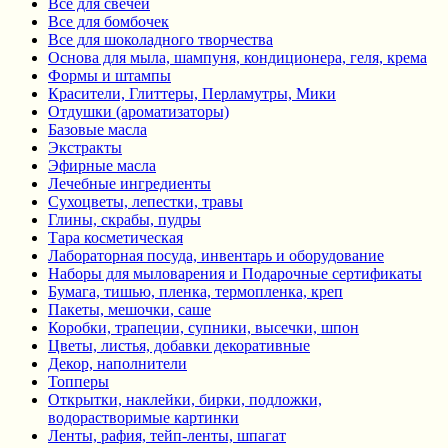
Все для свечей
Все для бомбочек
Все для шоколадного творчества
Основа для мыла, шампуня, кондиционера, геля, крема
Формы и штампы
Красители, Глиттеры, Перламутры, Мики
Отдушки (ароматизаторы)
Базовые масла
Экстракты
Эфирные масла
Лечебные ингредиенты
Сухоцветы, лепестки, травы
Глины, скрабы, пудры
Тара косметическая
Лабораторная посуда, инвентарь и оборудование
Наборы для мыловарения и Подарочные сертификаты
Бумага, тишью, пленка, термопленка, креп
Пакеты, мешочки, саше
Коробки, трапеции, супники, высечки, шпон
Цветы, листья, добавки декоративные
Декор, наполнители
Топперы
Открытки, наклейки, бирки, подложки,
водорастворимые картинки
Ленты, рафия, тейп-ленты, шпагат