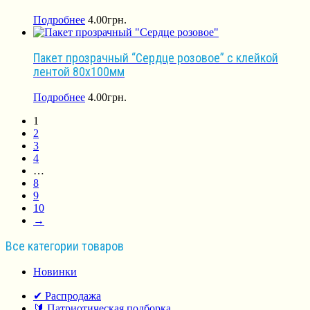
Подробнее
4.00
грн.
Пакет прозрачный “Сердце розовое” с клейкой
лентой 80х100мм
Подробнее
4.00
грн.
1
2
3
4
…
8
9
10
→
Все категории товаров
Новинки
✔ Распродажа
🔰 Патриотическая подборка