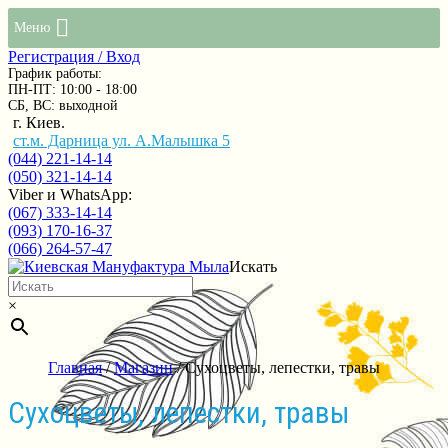
Меню
Регистрация / Вход
График работы:
ПН-ПТ: 10:00 - 18:00
СБ, ВС: выходной
г. Киев.
ст.м. Дарница ул. А.Малышка 5
(044) 221-14-14
(050) 321-14-14
Viber и WhatsApp:
(067) 333-14-14
(093) 170-16-37
(066) 264-57-47
Искать
×
Главная
/
Магазин
/ Сухоцветы, лепестки, травы
Сухоцветы, лепестки, травы