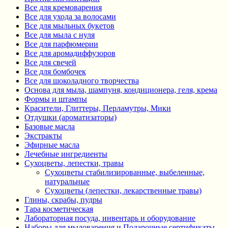
Все для кремоварения
Все для ухода за волосами
Все для мыльных букетов
Все для мыла с нуля
Все для парфюмерии
Все для аромадиффузоров
Все для свечей
Все для бомбочек
Все для шоколадного творчества
Основа для мыла, шампуня, кондиционера, геля, крема
Формы и штампы
Красители, Глиттеры, Перламутры, Мики
Отдушки (ароматизаторы)
Базовые масла
Экстракты
Эфирные масла
Лечебные ингредиенты
Сухоцветы, лепестки, травы
Сухоцветы стабилизированные, выбеленные,
натуральные
Сухоцветы (лепестки, лекарственные травы)
Глины, скрабы, пудры
Тара косметическая
Лабораторная посуда, инвентарь и оборудование
Наборы для мыловарения и Подарочные сертификаты