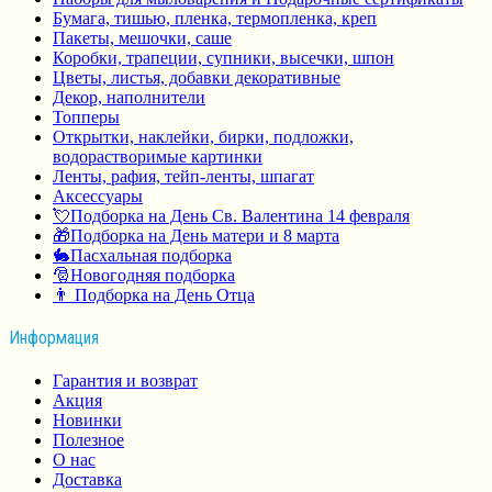
Бумага, тишью, пленка, термопленка, креп
Пакеты, мешочки, саше
Коробки, трапеции, супники, высечки, шпон
Цветы, листья, добавки декоративные
Декор, наполнители
Топперы
Открытки, наклейки, бирки, подложки,
водорастворимые картинки
Ленты, рафия, тейп-ленты, шпагат
Аксессуары
💘Подборка на День Св. Валентина 14 февраля
🎁Подборка на День матери и 8 марта
🐇Пасхальная подборка
🎅Новогодняя подборка
👨 Подборка на День Отца
Информация
Гарантия и возврат
Акция
Новинки
Полезное
О нас
Доставка