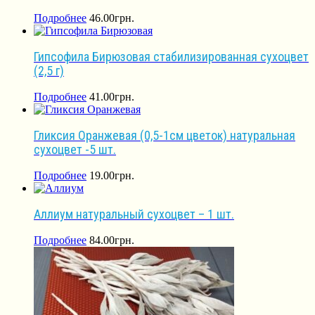
Подробнее
46.00
грн.
Гипсофила Бирюзовая стабилизированная сухоцвет
(2,5 г)
Подробнее
41.00
грн.
Гликсия Оранжевая (0,5-1см цветок) натуральная
сухоцвет -5 шт.
Подробнее
19.00
грн.
Аллиум натуральный сухоцвет – 1 шт.
Подробнее
84.00
грн.