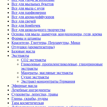
Все для мыльных букетов
Все для мыла с нуля
Все для парфюмерии
Все для аромадиффузоров
Все для свечей
Все для бомбочек
Все для шоколадного творчества
Основа для мыла, шампуня, кондиционера, геля, крема
Формы и штампы
Красители, Глиттеры, Перламутры, Мики
Отдушки (ароматизаторы)
Базовые масла
Экстракты
CO2 экстракты
Гликолевые, пропиленгликолевые, глицериновые
экстракты
Мацераты, масляные экстракты
Сухие экстракты
Экстракт-концентраты Германия
Эфирные масла
Лечебные ингредиенты
Сухоцветы, лепестки, травы
Глины, скрабы, пудры
Тара косметическая