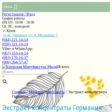
Меню
Регистрация / Вход
График работы:
ПН-ПТ: 10:00 - 18:00
СБ, ВС: выходной
г. Киев.
ст.м. Дарница ул. А.Малышка 5
(044) 221-14-14
(050) 321-14-14
Viber и WhatsApp:
(067) 333-14-14
(093) 170-16-37
(066) 264-57-47
Искать
×
Главная
/
Магазин
/
Экстракты
/ Экстракт-концентраты
Германия
Экстракт-концентраты Германия