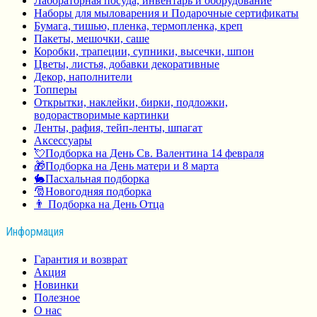
Лабораторная посуда, инвентарь и оборудование
Наборы для мыловарения и Подарочные сертификаты
Бумага, тишью, пленка, термопленка, креп
Пакеты, мешочки, саше
Коробки, трапеции, супники, высечки, шпон
Цветы, листья, добавки декоративные
Декор, наполнители
Топперы
Открытки, наклейки, бирки, подложки,
водорастворимые картинки
Ленты, рафия, тейп-ленты, шпагат
Аксессуары
💘Подборка на День Св. Валентина 14 февраля
🎁Подборка на День матери и 8 марта
🐇Пасхальная подборка
🎅Новогодняя подборка
👨 Подборка на День Отца
Информация
Гарантия и возврат
Акция
Новинки
Полезное
О нас