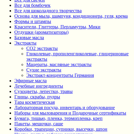
Все для бомбочек
Все для шоколадного творчества
Основа для мыла, шампуня, кондиционера, геля, крема
Формы и штампы
Красители, Глиттеры, Перламутры, Мики
Отдушки (ароматизаторы)
Базовые масла
Экстракты
CO2 экстракты
Гликолевые, пропиленгликолевые, глицериновые
экстракты
Мацераты, масляные экстракты
Сухие экстракты
Экстракт-концентраты Германия
Эфирные масла
Лечебные ингредиенты
Сухоцветы, лепестки, травы
Глины, скрабы, пудры
Тара косметическая
Лабораторная посуда, инвентарь и оборудование
Наборы для мыловарения и Подарочные сертификаты
Бумага, тишью, пленка, термопленка, креп
Пакеты, мешочки, саше
Коробки, трапеции, супники, высечки, шпон