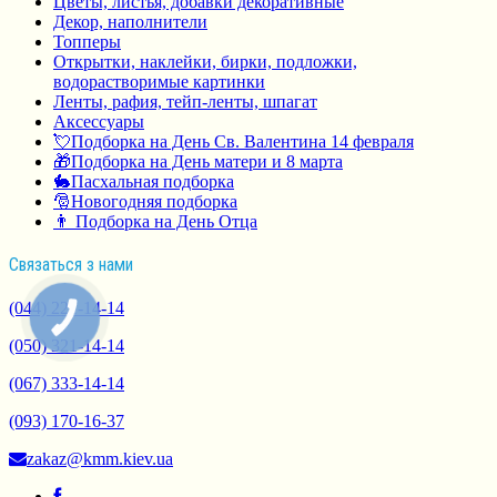
Цветы, листья, добавки декоративные
Декор, наполнители
Топперы
Открытки, наклейки, бирки, подложки,
водорастворимые картинки
Ленты, рафия, тейп-ленты, шпагат
Аксессуары
💘Подборка на День Св. Валентина 14 февраля
🎁Подборка на День матери и 8 марта
🐇Пасхальная подборка
🎅Новогодняя подборка
👨 Подборка на День Отца
Связаться з нами
(044) 221-14-14
КНОПКА
СВЯЗИ
(050) 321-14-14
(067) 333-14-14
(093) 170-16-37
zakaz@kmm.kiev.ua