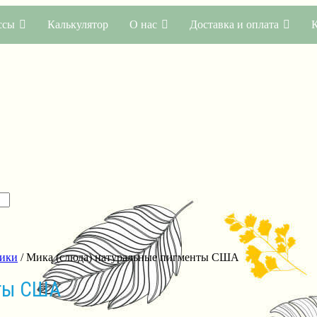
ссы
Калькулятор
О нас
Доставка и оплата
Мики
/ Мика (слюда) натуральные пигменты США
нты США