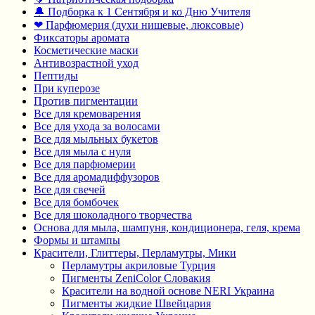
🔔 Подборка к 1 Сентября и ко Дню Учителя
❤ Парфюмерия (духи нишевые, люксовые)
Фиксаторы аромата
Косметические маски
Антивозрастной уход
Пептиды
При куперозе
Против пигментации
Все для кремоварения
Все для ухода за волосами
Все для мыльных букетов
Все для мыла с нуля
Все для парфюмерии
Все для аромадиффузоров
Все для свечей
Все для бомбочек
Все для шоколадного творчества
Основа для мыла, шампуня, кондиционера, геля, крема
Формы и штампы
Красители, Глиттеры, Перламутры, Мики
Перламутры акриловые Турция
Пигменты ZeniColor Словакия
Красители на водной основе NERI Украина
Пигменты жидкие Швейцария