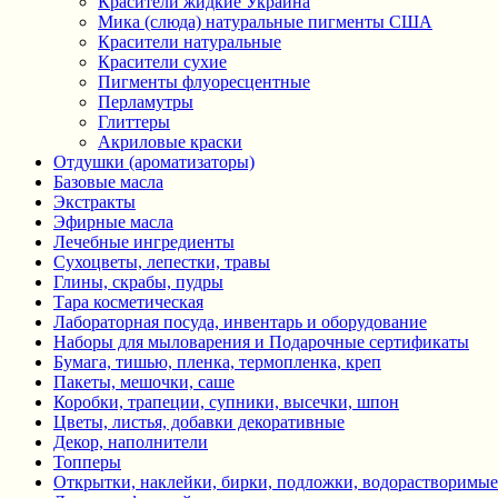
Красители жидкие Украина
Мика (слюда) натуральные пигменты США
Красители натуральные
Красители сухие
Пигменты флуоресцентные
Перламутры
Глиттеры
Акриловые краски
Отдушки (ароматизаторы)
Базовые масла
Экстракты
Эфирные масла
Лечебные ингредиенты
Сухоцветы, лепестки, травы
Глины, скрабы, пудры
Тара косметическая
Лабораторная посуда, инвентарь и оборудование
Наборы для мыловарения и Подарочные сертификаты
Бумага, тишью, пленка, термопленка, креп
Пакеты, мешочки, саше
Коробки, трапеции, супники, высечки, шпон
Цветы, листья, добавки декоративные
Декор, наполнители
Топперы
Открытки, наклейки, бирки, подложки, водорастворимые