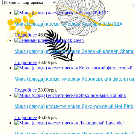
Мика (слюда) косметическая Красный RED США
Подробнее
46.00
грн.
Мика (слюда) косметическая Зеленый клевер Shamr
Подробнее
38.00
грн.
Мика (слюда) косметическая Королевский фиолетов
Подробнее
38.00
грн.
Мика (слюда) косметическая Ярко-розовый Hot Pin
Подробнее
46.00
грн.
Мика (слюда) косметическая Лавандовый Lavander