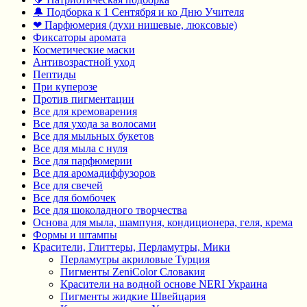
🔔 Подборка к 1 Сентября и ко Дню Учителя
❤ Парфюмерия (духи нишевые, люксовые)
Фиксаторы аромата
Косметические маски
Антивозрастной уход
Пептиды
При куперозе
Против пигментации
Все для кремоварения
Все для ухода за волосами
Все для мыльных букетов
Все для мыла с нуля
Все для парфюмерии
Все для аромадиффузоров
Все для свечей
Все для бомбочек
Все для шоколадного творчества
Основа для мыла, шампуня, кондиционера, геля, крема
Формы и штампы
Красители, Глиттеры, Перламутры, Мики
Перламутры акриловые Турция
Пигменты ZeniColor Словакия
Красители на водной основе NERI Украина
Пигменты жидкие Швейцария