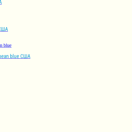
А
 США
bean blue США