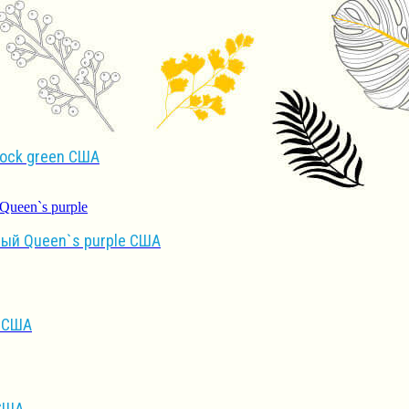
ock green США
ый Queen`s purple США
k США
 США