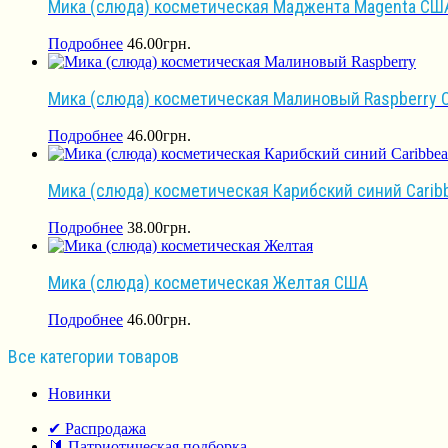
Мика (слюда) косметическая Маджента Magenta СШ
Подробнее
46.00
грн.
Мика (слюда) косметическая Малиновый Raspberry
Подробнее
46.00
грн.
Мика (слюда) косметическая Карибский синий Carib
Подробнее
38.00
грн.
Мика (слюда) косметическая Желтая США
Подробнее
46.00
грн.
Все категории товаров
Новинки
✔ Распродажа
🔰 Патриотическая подборка