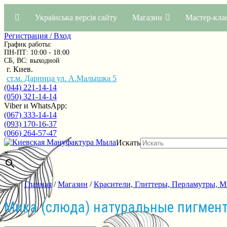
Українська версія сайту
Магазин
Мастер-кла
Регистрация / Вход
График работы:
ПН-ПТ: 10:00 - 18:00
СБ, ВС: выходной
г. Киев.
ст.м. Дарница ул. А.Малышка 5
(044) 221-14-14
(050) 321-14-14
Viber и WhatsApp:
(067) 333-14-14
(093) 170-16-37
(066) 264-57-47
Искать
×
Главная
/
Магазин
/
Красители, Глиттеры, Перламутры, 
Мика (слюда) натуральные пигме