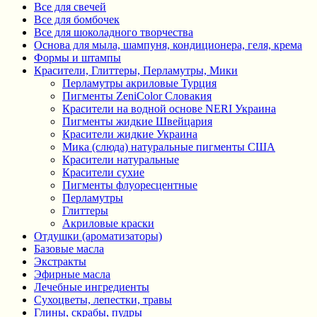
Все для свечей
Все для бомбочек
Все для шоколадного творчества
Основа для мыла, шампуня, кондиционера, геля, крема
Формы и штампы
Красители, Глиттеры, Перламутры, Мики
Перламутры акриловые Турция
Пигменты ZeniColor Словакия
Красители на водной основе NERI Украина
Пигменты жидкие Швейцария
Красители жидкие Украина
Мика (слюда) натуральные пигменты США
Красители натуральные
Красители сухие
Пигменты флуоресцентные
Перламутры
Глиттеры
Акриловые краски
Отдушки (ароматизаторы)
Базовые масла
Экстракты
Эфирные масла
Лечебные ингредиенты
Сухоцветы, лепестки, травы
Глины, скрабы, пудры