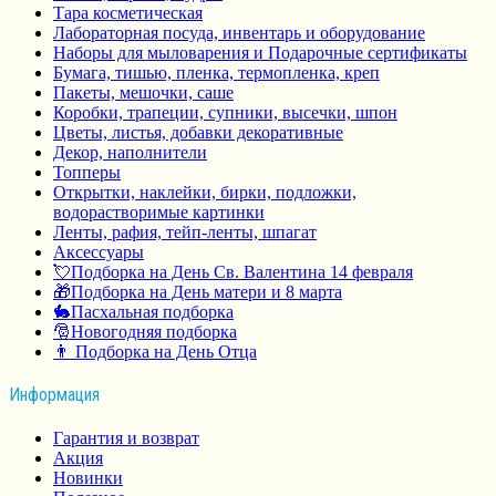
Тара косметическая
Лабораторная посуда, инвентарь и оборудование
Наборы для мыловарения и Подарочные сертификаты
Бумага, тишью, пленка, термопленка, креп
Пакеты, мешочки, саше
Коробки, трапеции, супники, высечки, шпон
Цветы, листья, добавки декоративные
Декор, наполнители
Топперы
Открытки, наклейки, бирки, подложки,
водорастворимые картинки
Ленты, рафия, тейп-ленты, шпагат
Аксессуары
💘Подборка на День Св. Валентина 14 февраля
🎁Подборка на День матери и 8 марта
🐇Пасхальная подборка
🎅Новогодняя подборка
👨 Подборка на День Отца
Информация
Гарантия и возврат
Акция
Новинки