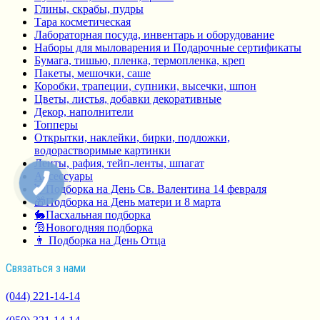
Глины, скрабы, пудры
Тара косметическая
Лабораторная посуда, инвентарь и оборудование
Наборы для мыловарения и Подарочные сертификаты
Бумага, тишью, пленка, термопленка, креп
Пакеты, мешочки, саше
Коробки, трапеции, супники, высечки, шпон
Цветы, листья, добавки декоративные
Декор, наполнители
Топперы
Открытки, наклейки, бирки, подложки,
водорастворимые картинки
Ленты, рафия, тейп-ленты, шпагат
Аксессуары
💘Подборка на День Св. Валентина 14 февраля
🎁Подборка на День матери и 8 марта
🐇Пасхальная подборка
🎅Новогодняя подборка
👨 Подборка на День Отца
Связаться з нами
(044) 221-14-14