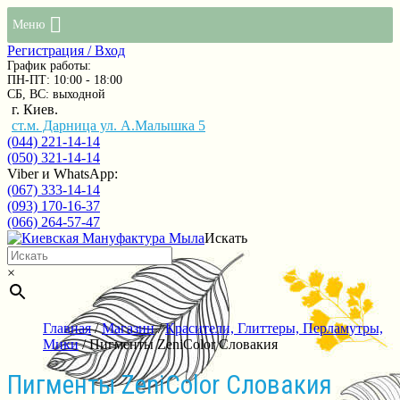
Меню
Регистрация / Вход
График работы:
ПН-ПТ: 10:00 - 18:00
СБ, ВС: выходной
г. Киев.
ст.м. Дарница ул. А.Малышка 5
(044) 221-14-14
(050) 321-14-14
Viber и WhatsApp:
(067) 333-14-14
(093) 170-16-37
(066) 264-57-47
Искать
×
Главная
/
Магазин
/
Красители, Глиттеры, Перламутры,
Мики
/ Пигменты ZeniColor Словакия
Пигменты ZeniColor Словакия