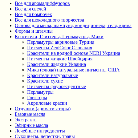
Все для аромадиффузоров
Все для свечей
Все для бомбочек
Все для шоколадного творчества
Основа для мыла, шампуня, кондиционера, геля, крема
Формы и штампы
Красители, Глиттеры, Перламутры, Мики
Перламутры акриловые Турция
Пигменты ZeniColor Словакия
Красители на водной основе NERI Украина
Пигменты жидкие Швейцария
Красители жидкие Украина
Мика (слюда) натуральные пигменты США
Красители натуральные
Красители сухие
Пигменты флуоресцентные
Перламутры
Глиттеры
Акриловые краски
Отдушки (ароматизаторы)
Базовые масла
Экстракты
Эфирные масла
Лечебные ингредиенты
Сухоцветы, лепестки, травы