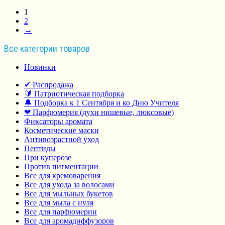
1
2
→
Все категории товаров
Новинки
✔ Распродажа
🔰 Патриотическая подборка
🔔 Подборка к 1 Сентября и ко Дню Учителя
❤ Парфюмерия (духи нишевые, люксовые)
Фиксаторы аромата
Косметические маски
Антивозрастной уход
Пептиды
При куперозе
Против пигментации
Все для кремоварения
Все для ухода за волосами
Все для мыльных букетов
Все для мыла с нуля
Все для парфюмерии
Все для аромадиффузоров