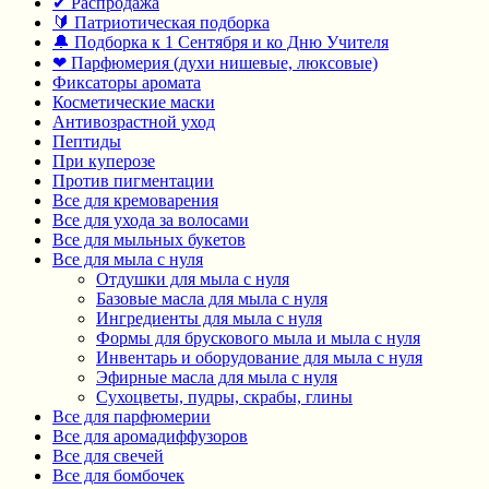
✔ Распродажа
🔰 Патриотическая подборка
🔔 Подборка к 1 Сентября и ко Дню Учителя
❤ Парфюмерия (духи нишевые, люксовые)
Фиксаторы аромата
Косметические маски
Антивозрастной уход
Пептиды
При куперозе
Против пигментации
Все для кремоварения
Все для ухода за волосами
Все для мыльных букетов
Все для мыла с нуля
Отдушки для мыла с нуля
Базовые масла для мыла с нуля
Ингредиенты для мыла с нуля
Формы для брускового мыла и мыла с нуля
Инвентарь и оборудование для мыла с нуля
Эфирные масла для мыла с нуля
Сухоцветы, пудры, скрабы, глины
Все для парфюмерии
Все для аромадиффузоров
Все для свечей
Все для бомбочек