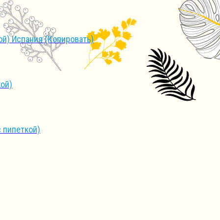
й) Испания (Копировать)
ой)
 пипеткой)