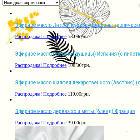
Эфирное масло Литсеи Кубебы (Вербены тропическо
Распродажа!
Подробнее
58.00
грн.
Эфирное масло Орегано (душицы) Испания (с пипетк
Распродажа!
Подробнее
108.00
грн.
Эфирное масло шалфея лекарственного (Австрия) (с
Распродажа!
Подробнее
119.00
грн.
Эфирное масло дерева хо и мяты (бленд) Франция
Распродажа!
Подробнее
39.00
грн.