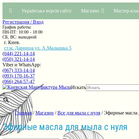
Українська версія сайту
Магазин
Мастер-кла
Регистрация / Вход
График работы:
ПН-ПТ: 10:00 - 18:00
СБ, ВС: выходной
г. Киев.
ст.м. Дарница ул. А.Малышка 5
(044) 221-14-14
(050) 321-14-14
Viber и WhatsApp:
(067) 333-14-14
(093) 170-16-37
(066) 264-57-47
Искать
×
Главная
/
Магазин
/
Все для мыла с нуля
/ Эфирные масла 
Эфирные масла для мыла с нуля