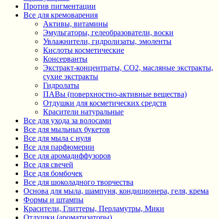
Против пигментации
Все для кремоварения
Активы, витамины
Эмульгаторы, гелеобразователи, воски
Увлажнители, гидролизаты, эмоленты
Кислоты косметические
Консерванты
Экстракт-концентраты, СО2, масляные экстракты,
сухие экстракты
Гидролаты
ПАВы (поверхностно-активные вещества)
Отдушки для косметических средств
Красители натуральные
Все для ухода за волосами
Все для мыльных букетов
Все для мыла с нуля
Все для парфюмерии
Все для аромадиффузоров
Все для свечей
Все для бомбочек
Все для шоколадного творчества
Основа для мыла, шампуня, кондиционера, геля, крема
Формы и штампы
Красители, Глиттеры, Перламутры, Мики
Отдушки (ароматизаторы)