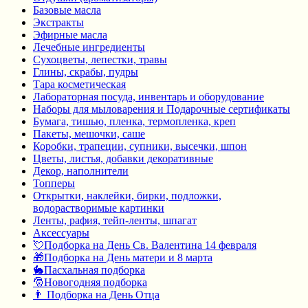
Базовые масла
Экстракты
Эфирные масла
Лечебные ингредиенты
Сухоцветы, лепестки, травы
Глины, скрабы, пудры
Тара косметическая
Лабораторная посуда, инвентарь и оборудование
Наборы для мыловарения и Подарочные сертификаты
Бумага, тишью, пленка, термопленка, креп
Пакеты, мешочки, саше
Коробки, трапеции, супники, высечки, шпон
Цветы, листья, добавки декоративные
Декор, наполнители
Топперы
Открытки, наклейки, бирки, подложки,
водорастворимые картинки
Ленты, рафия, тейп-ленты, шпагат
Аксессуары
💘Подборка на День Св. Валентина 14 февраля
🎁Подборка на День матери и 8 марта
🐇Пасхальная подборка
🎅Новогодняя подборка
👨 Подборка на День Отца