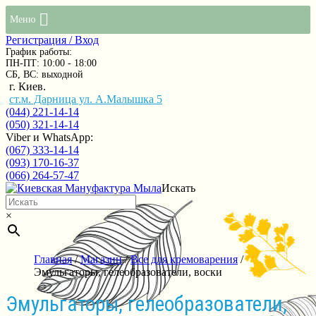
Меню
Регистрация / Вход
График работы:
ПН-ПТ: 10:00 - 18:00
СБ, ВС: выходной
г. Киев.
ст.м. Дарница ул. А.Малышка 5
(044) 221-14-14
(050) 321-14-14
Viber и WhatsApp:
(067) 333-14-14
(093) 170-16-37
(066) 264-57-47
Искать
×
Главная
/
Магазин
/
Все для кремоварения
/
Эмульгаторы, гелеобразователи, воски
Эмульгаторы, гелеобразователи,