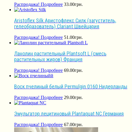
Распродажа!
Подробнее
33.00
грн.
Aristoflex Silk Аристофлекс Силк (загуститель,
гелеобразователь) Сlariant Швейцария
Распродажа!
Подробнее
51.00
грн.
Ланолин растительный Plantsoft L (смесь
растительных жиров) Франция
Распродажа!
Подробнее
69.00
грн.
Воск пчелиный белый Permulgin 0160 Нидерланды
Распродажа!
Подробнее
29.00
грн.
Эмульгатор лецитиновый Plantaquat NC Германия
Распродажа!
Подробнее
67.00
грн.