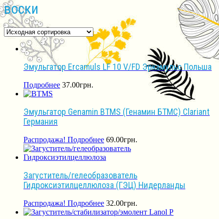
воски
Эмульгатор Ercamuls LF 10 V/FD Эркамульс Польша
Подробнее
37.00
грн.
Эмульгатор Genamin BTMS (Генамин БТМС) Clariant
Германия
Распродажа!
Подробнее
69.00
грн.
Загуститель/гелеобразователь
Гидроксиэтилцеллюлоза (ГЭЦ) Нидерланды
Распродажа!
Подробнее
32.00
грн.