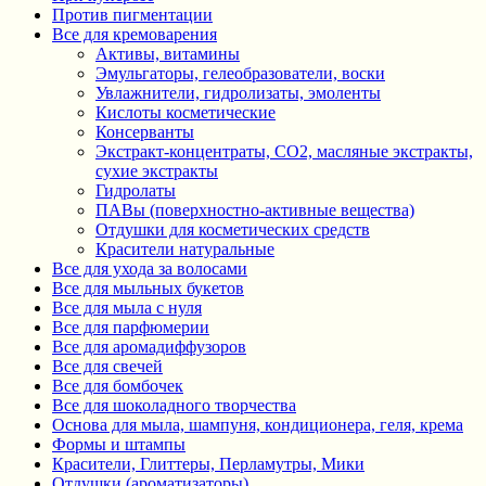
Против пигментации
Все для кремоварения
Активы, витамины
Эмульгаторы, гелеобразователи, воски
Увлажнители, гидролизаты, эмоленты
Кислоты косметические
Консерванты
Экстракт-концентраты, СО2, масляные экстракты,
сухие экстракты
Гидролаты
ПАВы (поверхностно-активные вещества)
Отдушки для косметических средств
Красители натуральные
Все для ухода за волосами
Все для мыльных букетов
Все для мыла с нуля
Все для парфюмерии
Все для аромадиффузоров
Все для свечей
Все для бомбочек
Все для шоколадного творчества
Основа для мыла, шампуня, кондиционера, геля, крема
Формы и штампы
Красители, Глиттеры, Перламутры, Мики
Отдушки (ароматизаторы)