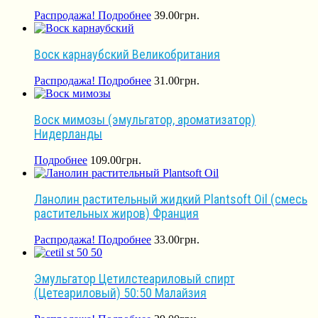
Распродажа!
Подробнее
39.00
грн.
Воск карнаубский Великобритания
Распродажа!
Подробнее
31.00
грн.
Воск мимозы (эмульгатор, ароматизатор)
Нидерланды
Подробнее
109.00
грн.
Ланолин растительный жидкий Plantsoft Oil (смесь
растительных жиров) Франция
Распродажа!
Подробнее
33.00
грн.
Эмульгатор Цетилстеариловый спирт
(Цетеариловый) 50:50 Малайзия