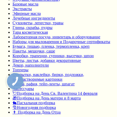
Базовые масла
Экстракты
Эфирные масла
Лечебные ингредиенты
Сухоцветы, лепестки, травы
Глины, скрабы, пудры
Тара косметическая
Лабораторная посуда, инвентарь и оборудование
Наборы для мыловарения и Подарочные сертификаты
Бумага, тишью, пленка, термопленка, креп
Пакеты, мешочки, саше
Коробки, трапеции, супники, высечки, шпон
Цветы, листья, добавки декоративные
Декор, наполнители
Топперы
Открытки, наклейки, бирки, подложки,
водорастворимые картинки
Ленты, рафия, тейп-ленты, шпагат
Аксессуары
💘Подборка на День Св. Валентина 14 февраля
🎁Подборка на День матери и 8 марта
🐇Пасхальная подборка
🎅Новогодняя подборка
👨 Подборка на День Отца