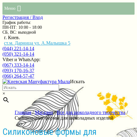
Меню
Регистрация / Вход
График работы:
ПН-ПТ: 10:00 - 18:00
СБ, ВС: выходной
г. Киев.
ст.м. Дарница ул. А.Малышка 5
(044) 221-14-14
(050) 321-14-14
Viber и WhatsApp:
(067) 333-14-14
(093) 170-16-37
(066) 264-57-47
Искать
×
Главная
/
Магазин
/
Все для шоколадного творчества
/
Силиконовые формы для шоколадных изделий
Силиконовые формы для