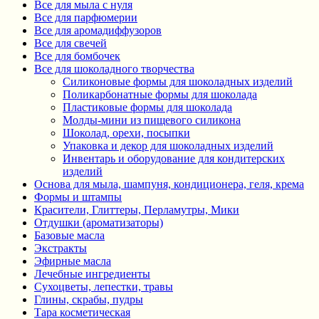
Все для мыла с нуля
Все для парфюмерии
Все для аромадиффузоров
Все для свечей
Все для бомбочек
Все для шоколадного творчества
Силиконовые формы для шоколадных изделий
Поликарбонатные формы для шоколада
Пластиковые формы для шоколада
Молды-мини из пищевого силикона
Шоколад, орехи, посыпки
Упаковка и декор для шоколадных изделий
Инвентарь и оборудование для кондитерских
изделий
Основа для мыла, шампуня, кондиционера, геля, крема
Формы и штампы
Красители, Глиттеры, Перламутры, Мики
Отдушки (ароматизаторы)
Базовые масла
Экстракты
Эфирные масла
Лечебные ингредиенты
Сухоцветы, лепестки, травы
Глины, скрабы, пудры
Тара косметическая