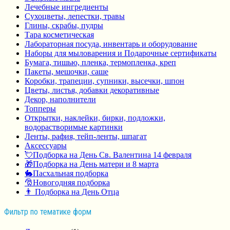
Лечебные ингредиенты
Сухоцветы, лепестки, травы
Глины, скрабы, пудры
Тара косметическая
Лабораторная посуда, инвентарь и оборудование
Наборы для мыловарения и Подарочные сертификаты
Бумага, тишью, пленка, термопленка, креп
Пакеты, мешочки, саше
Коробки, трапеции, супники, высечки, шпон
Цветы, листья, добавки декоративные
Декор, наполнители
Топперы
Открытки, наклейки, бирки, подложки,
водорастворимые картинки
Ленты, рафия, тейп-ленты, шпагат
Аксессуары
💘Подборка на День Св. Валентина 14 февраля
🎁Подборка на День матери и 8 марта
🐇Пасхальная подборка
🎅Новогодняя подборка
👨 Подборка на День Отца
Фильтр по тематике форм