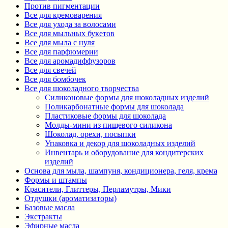
Против пигментации
Все для кремоварения
Все для ухода за волосами
Все для мыльных букетов
Все для мыла с нуля
Все для парфюмерии
Все для аромадиффузоров
Все для свечей
Все для бомбочек
Все для шоколадного творчества
Силиконовые формы для шоколадных изделий
Поликарбонатные формы для шоколада
Пластиковые формы для шоколада
Молды-мини из пищевого силикона
Шоколад, орехи, посыпки
Упаковка и декор для шоколадных изделий
Инвентарь и оборудование для кондитерских
изделий
Основа для мыла, шампуня, кондиционера, геля, крема
Формы и штампы
Красители, Глиттеры, Перламутры, Мики
Отдушки (ароматизаторы)
Базовые масла
Экстракты
Эфирные масла