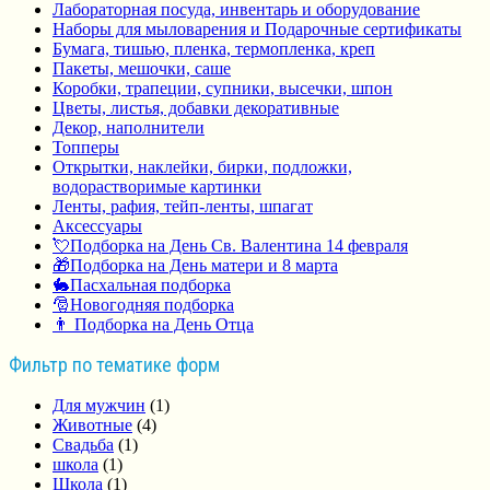
Лабораторная посуда, инвентарь и оборудование
Наборы для мыловарения и Подарочные сертификаты
Бумага, тишью, пленка, термопленка, креп
Пакеты, мешочки, саше
Коробки, трапеции, супники, высечки, шпон
Цветы, листья, добавки декоративные
Декор, наполнители
Топперы
Открытки, наклейки, бирки, подложки,
водорастворимые картинки
Ленты, рафия, тейп-ленты, шпагат
Аксессуары
💘Подборка на День Св. Валентина 14 февраля
🎁Подборка на День матери и 8 марта
🐇Пасхальная подборка
🎅Новогодняя подборка
👨 Подборка на День Отца
Фильтр по тематике форм
Для мужчин
(1)
Животные
(4)
Свадьба
(1)
школа
(1)
Школа
(1)