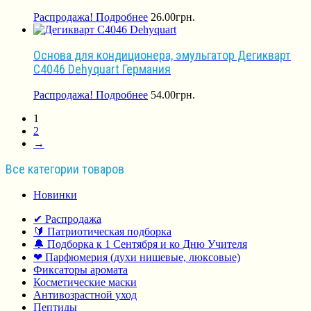
Распродажа!
Подробнее
26.00
грн.
Основа для кондиционера, эмульгатор Дегикварт
С4046 Dehyquart Германия
Распродажа!
Подробнее
54.00
грн.
1
2
→
Все категории товаров
Новинки
✔ Распродажа
🔰 Патриотическая подборка
🔔 Подборка к 1 Сентября и ко Дню Учителя
❤ Парфюмерия (духи нишевые, люксовые)
Фиксаторы аромата
Косметические маски
Антивозрастной уход
Пептиды