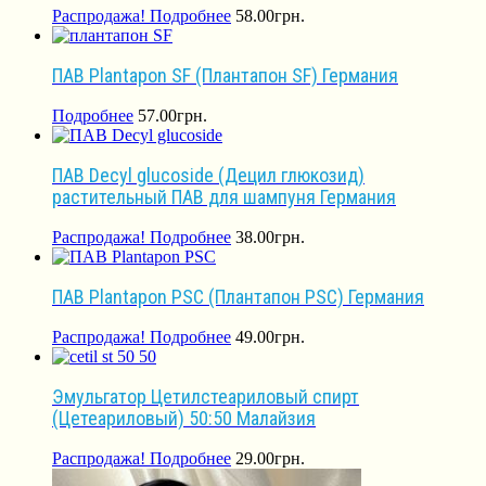
Распродажа!
Подробнее
58.00
грн.
ПАВ Plantapon SF (Плантапон SF) Германия
Подробнее
57.00
грн.
ПАВ Decyl glucoside (Децил глюкозид)
растительный ПАВ для шампуня Германия
Распродажа!
Подробнее
38.00
грн.
ПАВ Plantapon PSC (Плантапон PSC) Германия
Распродажа!
Подробнее
49.00
грн.
Эмульгатор Цетилстеариловый спирт
(Цетеариловый) 50:50 Малайзия
Распродажа!
Подробнее
29.00
грн.