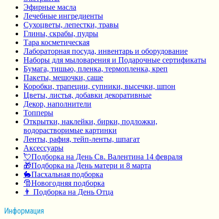
Эфирные масла
Лечебные ингредиенты
Сухоцветы, лепестки, травы
Глины, скрабы, пудры
Тара косметическая
Лабораторная посуда, инвентарь и оборудование
Наборы для мыловарения и Подарочные сертификаты
Бумага, тишью, пленка, термопленка, креп
Пакеты, мешочки, саше
Коробки, трапеции, супники, высечки, шпон
Цветы, листья, добавки декоративные
Декор, наполнители
Топперы
Открытки, наклейки, бирки, подложки,
водорастворимые картинки
Ленты, рафия, тейп-ленты, шпагат
Аксессуары
💘Подборка на День Св. Валентина 14 февраля
🎁Подборка на День матери и 8 марта
🐇Пасхальная подборка
🎅Новогодняя подборка
👨 Подборка на День Отца
Информация