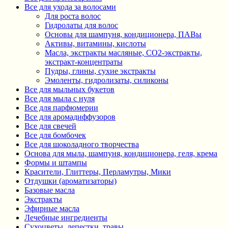
Все для ухода за волосами
Для роста волос
Гидролаты для волос
Основы для шампуня, кондиционера, ПАВы
Активы, витамины, кислоты
Масла, экстракты масляные, СО2-экстракты,
экстракт-концентраты
Пудры, глины, сухие экстракты
Эмоленты, гидролизаты, силиконы
Все для мыльных букетов
Все для мыла с нуля
Все для парфюмерии
Все для аромадиффузоров
Все для свечей
Все для бомбочек
Все для шоколадного творчества
Основа для мыла, шампуня, кондиционера, геля, крема
Формы и штампы
Красители, Глиттеры, Перламутры, Мики
Отдушки (ароматизаторы)
Базовые масла
Экстракты
Эфирные масла
Лечебные ингредиенты
Сухоцветы, лепестки, травы