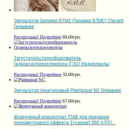
Эмульгатор Genamin BTMS (Генамин БТМС) Clariant
Германия
Распродажа!
Подробнее
69.00
грн.
Загуститель/гелеобразователь
Гидроксиэтилцеллюлоза (ГЭЦ) Нидерланды
Распродажа!
Подробнее
32.00
грн.
Эмульгатор лецитиновый Plantaquat NC Германия
Распродажа!
Подробнее
67.00
грн.
Жемчужный концентрат (ПАВ для придания
перламутрового эффекта, Ercapearl 500 V/FD)...