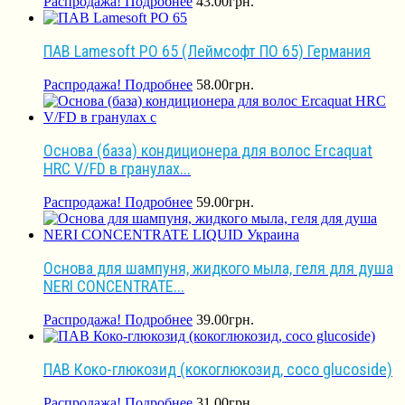
Распродажа!
Подробнее
43.00
грн.
ПАВ Lamesoft PO 65 (Леймсофт ПО 65) Германия
Распродажа!
Подробнее
58.00
грн.
Основа (база) кондиционера для волос Ercaquat
HRC V/FD в гранулах...
Распродажа!
Подробнее
59.00
грн.
Основа для шампуня, жидкого мыла, геля для душа
NERI CONCENTRATE...
Распродажа!
Подробнее
39.00
грн.
ПАВ Коко-глюкозид (кокоглюкозид, coco glucoside)
Распродажа!
Подробнее
31.00
грн.