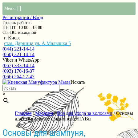
Меню
Регистрация / Вход
График работы:
ПН-ПТ: 10:00 - 18:00
СБ, ВС: выходной
г. Киев.
ст.м. Дарница ул. А.Малышка 5
(044) 221-14-14
(050) 321-14-14
Viber и WhatsApp:
(067) 333-14-14
(093) 170-16-37
(066) 264-57-47
Искать
×
Главная
/
Магазин
/
Все для ухода за волосами
/ Основы
для шампуня, кондиционера, ПАВы
Основы для шампуня,