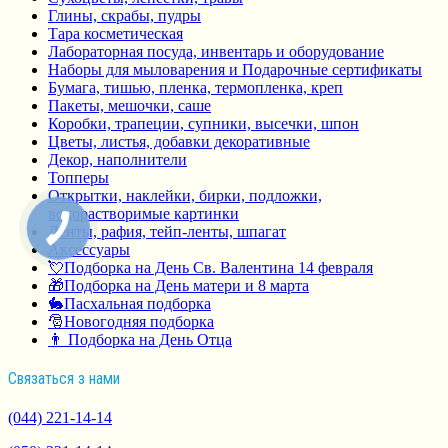
Глины, скрабы, пудры
Тара косметическая
Лабораторная посуда, инвентарь и оборудование
Наборы для мыловарения и Подарочные сертификаты
Бумага, тишью, пленка, термопленка, креп
Пакеты, мешочки, саше
Коробки, трапеции, супники, высечки, шпон
Цветы, листья, добавки декоративные
Декор, наполнители
Топперы
Открытки, наклейки, бирки, подложки,
водорастворимые картинки
Ленты, рафия, тейп-ленты, шпагат
Аксессуары
💘Подборка на День Св. Валентина 14 февраля
🎁Подборка на День матери и 8 марта
🐇Пасхальная подборка
🎅Новогодняя подборка
👨 Подборка на День Отца
Связаться з нами
(044) 221-14-14