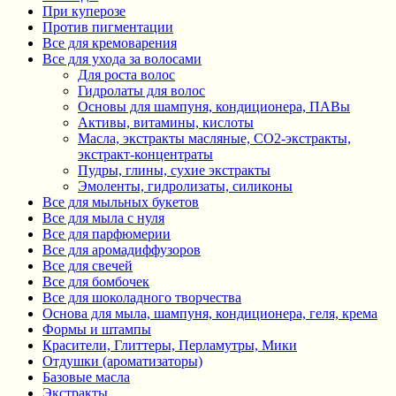
При куперозе
Против пигментации
Все для кремоварения
Все для ухода за волосами
Для роста волос
Гидролаты для волос
Основы для шампуня, кондиционера, ПАВы
Активы, витамины, кислоты
Масла, экстракты масляные, СО2-экстракты,
экстракт-концентраты
Пудры, глины, сухие экстракты
Эмоленты, гидролизаты, силиконы
Все для мыльных букетов
Все для мыла с нуля
Все для парфюмерии
Все для аромадиффузоров
Все для свечей
Все для бомбочек
Все для шоколадного творчества
Основа для мыла, шампуня, кондиционера, геля, крема
Формы и штампы
Красители, Глиттеры, Перламутры, Мики
Отдушки (ароматизаторы)
Базовые масла
Экстракты