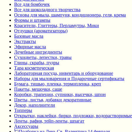
Все для бомбочек
Все для шоколадного творчества
Основа для мыла, шампуня, кондиционера, геля, крема
Формы и штампы
Красители, Глиттеры, Перламутры, Мики
Отдушки (ароматизаторы)
Базовые масла
Экстракты
Эфирные масла
Лечебные ингредиенты
Сухоцветы, лепестки, травы
Глины, скрабы, пудры
Тара косметическая
Лабораторная посуда, инвентарь и оборудование
Наборы для мыловарения и Подарочные сертификаты
Бумага, тишью, пленка, термопленка, креп
Пакеты, мешочки, саше
Коробки, трапеции, супники, высечки, шпон
Цветы, листья, добавки декоративные
Декор, наполнители
Топперы
Открытки, наклейки, бирки, подложки, водорастворимые
Ленты, рафия, тейп-ленты, шпагат
Аксессуары
💘Подборка на День Св. Валентина 14 февраля