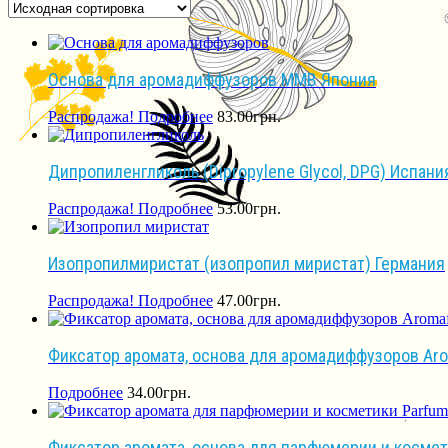
Основа для аромадиффузоров MMB Япония
Распродажа!
Подробнее
83.00
грн.
Дипропиленгликоль (Dipropylene Glycol, DPG) Испани
Распродажа!
Подробнее
53.00
грн.
Изопропилмиристат (изопропил миристат) Германия
Распродажа!
Подробнее
47.00
грн.
Фиксатор аромата, основа для аромадиффузоров Aro
Подробнее
34.00
грн.
Фиксатор аромата, основа для парфюмерии и космети