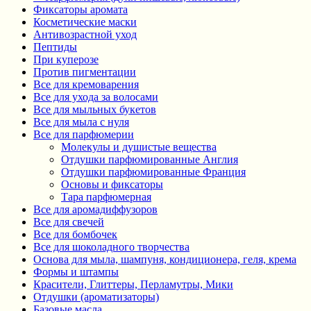
Фиксаторы аромата
Косметические маски
Антивозрастной уход
Пептиды
При куперозе
Против пигментации
Все для кремоварения
Все для ухода за волосами
Все для мыльных букетов
Все для мыла с нуля
Все для парфюмерии
Молекулы и душистые вещества
Отдушки парфюмированные Англия
Отдушки парфюмированные Франция
Основы и фиксаторы
Тара парфюмерная
Все для аромадиффузоров
Все для свечей
Все для бомбочек
Все для шоколадного творчества
Основа для мыла, шампуня, кондиционера, геля, крема
Формы и штампы
Красители, Глиттеры, Перламутры, Мики
Отдушки (ароматизаторы)
Базовые масла