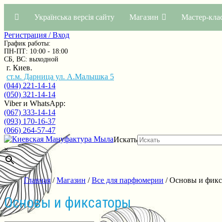
Українська версія сайту
Магазин
Мастер-кла
Регистрация / Вход
График работы:
ПН-ПТ: 10:00 - 18:00
СБ, ВС: выходной
г. Киев.
ст.м. Дарница ул. А.Малышка 5
(044) 221-14-14
(050) 321-14-14
Viber и WhatsApp:
(067) 333-14-14
(093) 170-16-37
(066) 264-57-47
Искать
×
Главная
/
Магазин
/
Все для парфюмерии
/ Основы и фик
Основы и фиксаторы