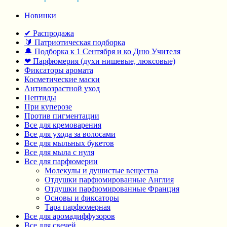
Новинки
✔ Распродажа
🔰 Патриотическая подборка
🔔 Подборка к 1 Сентября и ко Дню Учителя
❤ Парфюмерия (духи нишевые, люксовые)
Фиксаторы аромата
Косметические маски
Антивозрастной уход
Пептиды
При куперозе
Против пигментации
Все для кремоварения
Все для ухода за волосами
Все для мыльных букетов
Все для мыла с нуля
Все для парфюмерии
Молекулы и душистые вещества
Отдушки парфюмированные Англия
Отдушки парфюмированные Франция
Основы и фиксаторы
Тара парфюмерная
Все для аромадиффузоров
Все для свечей