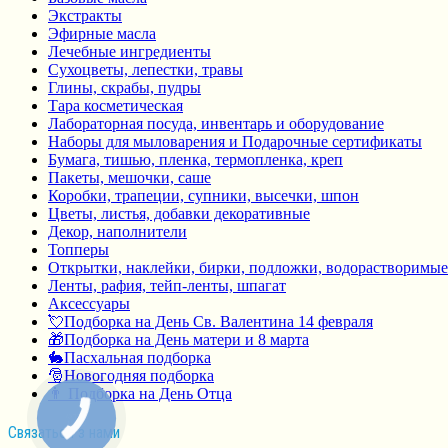
Экстракты
Эфирные масла
Лечебные ингредиенты
Сухоцветы, лепестки, травы
Глины, скрабы, пудры
Тара косметическая
Лабораторная посуда, инвентарь и оборудование
Наборы для мыловарения и Подарочные сертификаты
Бумага, тишью, пленка, термопленка, креп
Пакеты, мешочки, саше
Коробки, трапеции, супники, высечки, шпон
Цветы, листья, добавки декоративные
Декор, наполнители
Топперы
Открытки, наклейки, бирки, подложки, водорастворимые
Ленты, рафия, тейп-ленты, шпагат
Аксессуары
💘Подборка на День Св. Валентина 14 февраля
🎁Подборка на День матери и 8 марта
🐇Пасхальная подборка
🎅Новогодняя подборка
👨 Подборка на День Отца
Связаться з нами