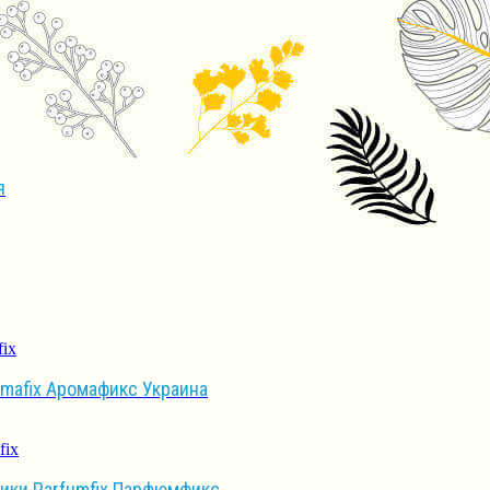
я
mafix Аромафикс Украина
ки Parfumfix Парфюмфикс ...