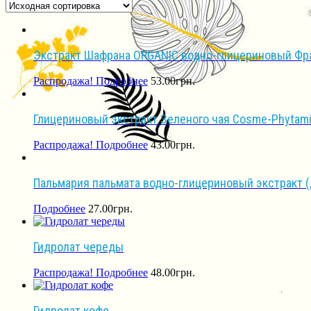
Экстракт Шафрана ORGANIC водно-глицериновый Фр
Распродажа!
Подробнее
53.00
грн.
Глицериновый экстракт Зеленого чая Cosme-Phytam
Распродажа!
Подробнее
43.00
грн.
Пальмария пальмата водно-глицериновый экстракт 
Подробнее
27.00
грн.
Гидролат череды
Распродажа!
Подробнее
48.00
грн.
Гидролат кофе