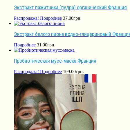
Экстракт пажитника (пудра) органический Франция
Распродажа!
Подробнее
37.00
грн.
Экстракт белого пиона водно-глицериновый Франци
Подробнее
31.00
грн.
Пробиотическая мусс-маска Франция
Распродажа!
Подробнее
109.00
грн.