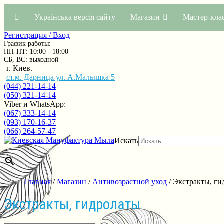
Українська версія сайту
Магазин
Мастер-кла
Регистрация / Вход
График работы:
ПН-ПТ: 10:00 - 18:00
СБ, ВС: выходной
г. Киев.
ст.м. Дарница ул. А.Малышка 5
(044) 221-14-14
(050) 321-14-14
Viber и WhatsApp:
(067) 333-14-14
(093) 170-16-37
(066) 264-57-47
Искать
×
Главная
/
Магазин
/
Антивозрастной уход
/ Экстракты, ги
Экстракты, гидролаты