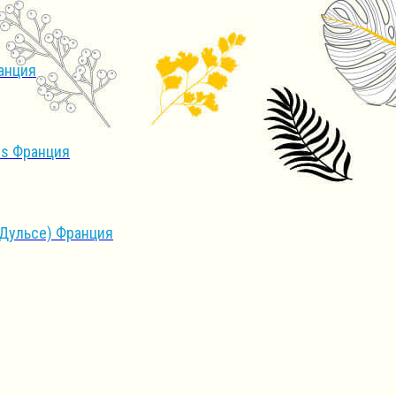
анция
is Франция
(Дульсе) Франция