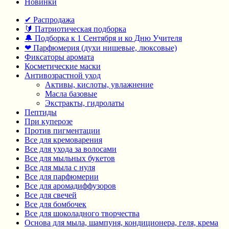
Новинки
✔ Распродажа
🔰 Патриотическая подборка
🔔 Подборка к 1 Сентября и ко Дню Учителя
❤ Парфюмерия (духи нишевые, люксовые)
Фиксаторы аромата
Косметические маски
Антивозрастной уход
Активы, кислоты, увлажнение
Масла базовые
Экстракты, гидролаты
Пептиды
При куперозе
Против пигментации
Все для кремоварения
Все для ухода за волосами
Все для мыльных букетов
Все для мыла с нуля
Все для парфюмерии
Все для аромадиффузоров
Все для свечей
Все для бомбочек
Все для шоколадного творчества
Основа для мыла, шампуня, кондиционера, геля, крема