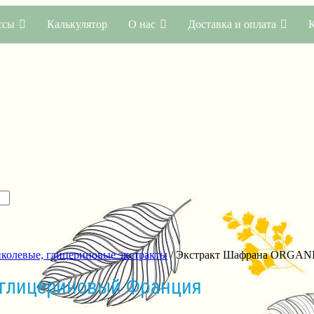
ссы
Калькулятор
О нас
Доставка и оплата
иколевые, глицериновые экстракты
/ Экстракт Шафрана ORGANI
-глицериновый Франция