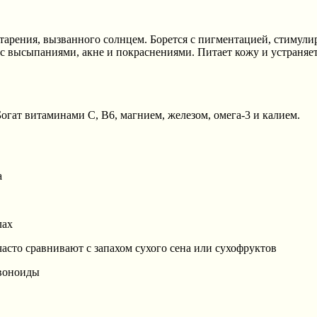
рения, вызванного солнцем. Борется с пигментацией, стимулиру
с высыпаниями, акне и покраснениями. Питает кожу и устраняе
Богат витаминами С, В6, магнием, железом, омега-3 и калием.
а
лах
асто сравнивают с запахом сухого сена или сухофруктов
авоноиды