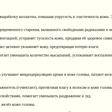
ыработку коллагена, повышая упругость и эластичность кожи. 
девременного старения, вызванного свободными радикалами и 
ентацией, устраняет тусклость кожи, придавая ей здоровое сиян
акт активно увлажняет кожу, предотвращая потерю влаги.
гает уменьшить количество высыпаний, успокаивает воспаления
 улучшают микроциркуляцию крови в коже головы, питают воло
жнитель (гумектант), притягивая влагу к волосам и коже головы
войствами, помогает уменьшить раздражение и зуд.
 желёз кожи головы.