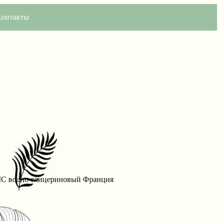
Контакты
C водно-глицериновый Франция