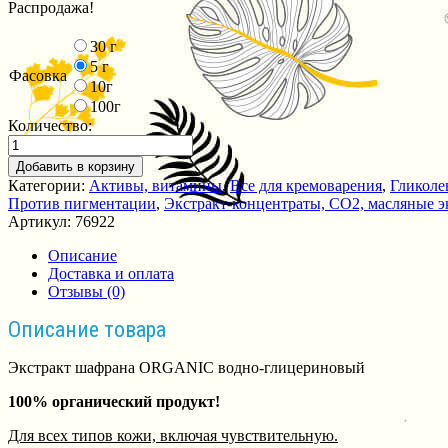
Распродажа!
30 г
5 г
Фасовка
10г
100г
Количество:
Добавить в корзину
Категории:
Активы, витамины
,
Все для кремоварения
,
Гликоле
Против пигментации
,
Экстракт-концентраты, СО2, масляные э
Артикул:
76922
Описание
Доставка и оплата
Отзывы (0)
Описание товара
Экстракт шафрана ORGANIC водно-глицериновый
100% органический продукт!
Для всех типов кожи, включая чувствительную.