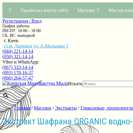
Українська версія сайту
Магазин
Мастер-кла
Регистрация / Вход
График работы:
ПН-ПТ: 10:00 - 18:00
СБ, ВС: выходной
г. Киев.
ст.м. Дарница ул. А.Малышка 5
(044) 221-14-14
(050) 321-14-14
Viber и WhatsApp:
(067) 333-14-14
(093) 170-16-37
(066) 264-57-47
Искать
×
Главная
/
Магазин
/
Экстракты
/
Гликолевые, пропиленгл
Экстракт Шафрана ORGANIC водно