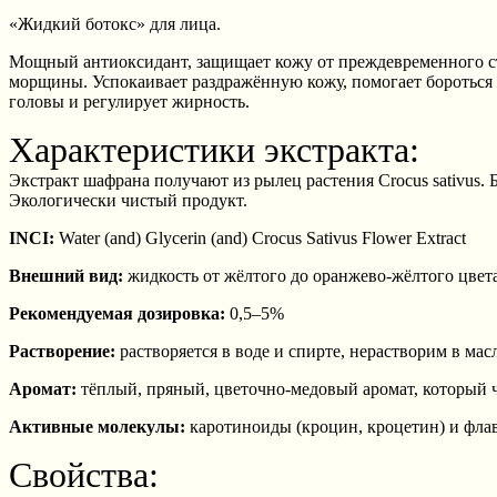
«Жидкий ботокс» для лица.
Мощный антиоксидант, защищает кожу от преждевременного ста
морщины. Успокаивает раздражённую кожу, помогает бороться 
головы и регулирует жирность.
Характеристики экстракта:
Экстракт шафрана получают из рылец растения Crocus sativus. 
Экологически чистый продукт.
INCI:
Water (and) Glycerin (and) Crocus Sativus Flower Extract
Внешний вид:
жидкость от жёлтого до оранжево-жёлтого цвет
Рекомендуемая дозировка:
0,5–5%
Растворение:
растворяется в воде и спирте, нерастворим в мас
Аромат:
тёплый, пряный, цветочно-медовый аромат, который ч
Активные молекулы:
каротиноиды (кроцин, кроцетин) и фл
Свойства: