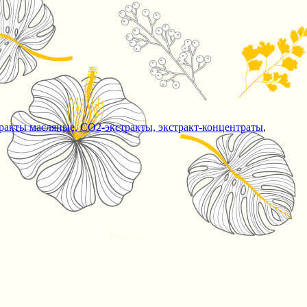
тракты масляные, СО2-экстракты, экстракт-концентраты
,