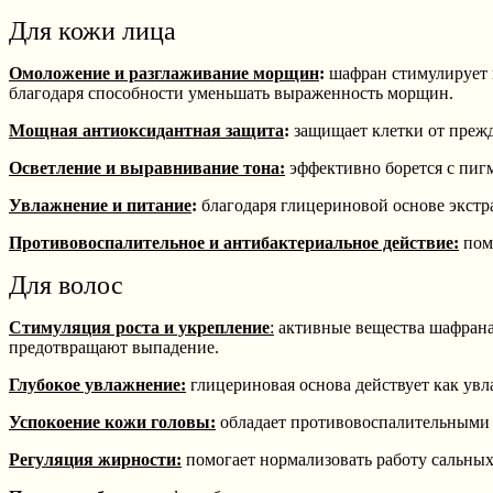
Для кожи лица
Омоложение и разглаживание морщин
:
шафран стимулирует в
благодаря способности уменьшать выраженность морщин.
Мощная антиоксидантная защита
:
защищает клетки от преж
Осветление и выравнивание тона:
эффективно борется с пигм
Увлажнение и питание
:
благодаря глицериновой основе экстр
Противовоспалительное и антибактериальное действие:
помо
Для волос
Стимуляция роста и укрепление
:
активные вещества шафрана
предотвращают выпадение.
Глубокое увлажнение:
глицериновая основа действует как увла
Успокоение кожи головы:
обладает противовоспалительными с
Регуляция жирности:
помогает нормализовать работу сальных