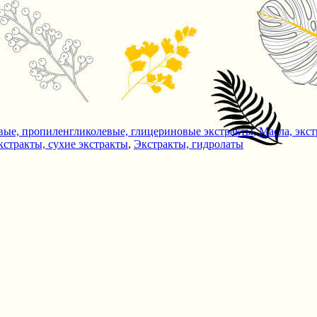
вые, пропиленгликолевые, глицериновые экстракты
,
Масла, экс
кстракты, сухие экстракты
,
Экстракты, гидролаты