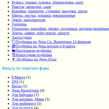
Бумага, тишью, пленка, термопленка, креп
Пакеты, мешочки, саше
Коробки, трапеции, супники, высечки, шпон
Цветы, листья, добавки декоративные
Декор, наполнители
Топперы
Открытки, наклейки, бирки, подложки, водорастворимые
Ленты, рафия, тейп-ленты, шпагат
Аксессуары
💘Подборка на День Св. Валентина 14 февраля
🎁Подборка на День матери и 8 марта
🐇Пасхальная подборка
🎅Новогодняя подборка
👨 Подборка на День Отца
Фильтр по тематике форм
8 Марта
(1)
SPA
(1)
Весна
(1)
День Валентина
(4)
Для бабушки
(1)
Для женщин, Маме
(3)
Для любимого
(2)
Для подруги
(4)