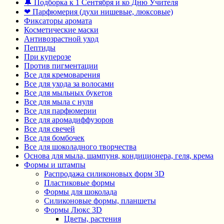
🔔 Подборка к 1 Сентября и ко Дню Учителя
❤ Парфюмерия (духи нишевые, люксовые)
Фиксаторы аромата
Косметические маски
Антивозрастной уход
Пептиды
При куперозе
Против пигментации
Все для кремоварения
Все для ухода за волосами
Все для мыльных букетов
Все для мыла с нуля
Все для парфюмерии
Все для аромадиффузоров
Все для свечей
Все для бомбочек
Все для шоколадного творчества
Основа для мыла, шампуня, кондиционера, геля, крема
Формы и штампы
Распродажа силиконовых форм 3D
Пластиковые формы
Формы для шоколада
Силиконовые формы, планшеты
Формы Люкс 3D
Цветы, растения