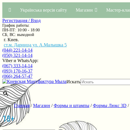
Українська версія сайту
Магазин
Мастер-кла
Регистрация / Вход
График работы:
ПН-ПТ: 10:00 - 18:00
СБ, ВС: выходной
г. Киев.
ст.м. Дарница ул. А.Малышка 5
(044) 221-14-14
(050) 321-14-14
Viber и WhatsApp:
(067) 333-14-14
(093) 170-16-37
(066) 264-57-47
Искать
×
Главная
/
Магазин
/
Формы и штампы
/
Формы Люкс 3D
/
18+