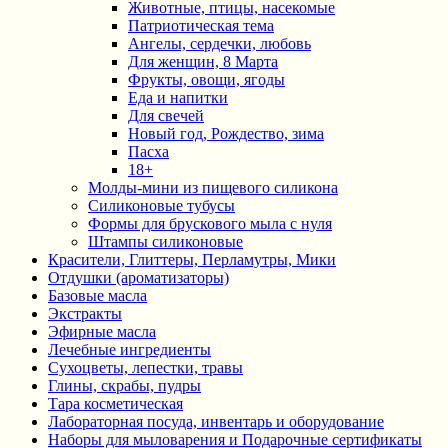
Животные, птицы, насекомые
Патриотическая тема
Ангелы, сердечки, любовь
Для женщин, 8 Марта
Фрукты, овощи, ягоды
Еда и напитки
Для свечей
Новый год, Рождество, зима
Пасха
18+
Молды-мини из пищевого силикона
Силиконовые тубусы
Формы для брускового мыла с нуля
Штампы силиконовые
Красители, Глиттеры, Перламутры, Мики
Отдушки (ароматизаторы)
Базовые масла
Экстракты
Эфирные масла
Лечебные ингредиенты
Сухоцветы, лепестки, травы
Глины, скрабы, пудры
Тара косметическая
Лабораторная посуда, инвентарь и оборудование
Наборы для мыловарения и Подарочные сертификаты