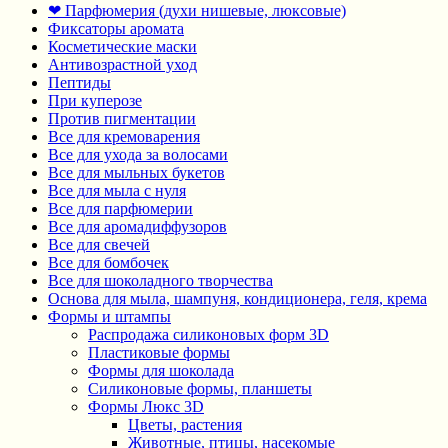
❤ Парфюмерия (духи нишевые, люксовые)
Фиксаторы аромата
Косметические маски
Антивозрастной уход
Пептиды
При куперозе
Против пигментации
Все для кремоварения
Все для ухода за волосами
Все для мыльных букетов
Все для мыла с нуля
Все для парфюмерии
Все для аромадиффузоров
Все для свечей
Все для бомбочек
Все для шоколадного творчества
Основа для мыла, шампуня, кондиционера, геля, крема
Формы и штампы
Распродажа силиконовых форм 3D
Пластиковые формы
Формы для шоколада
Силиконовые формы, планшеты
Формы Люкс 3D
Цветы, растения
Животные, птицы, насекомые