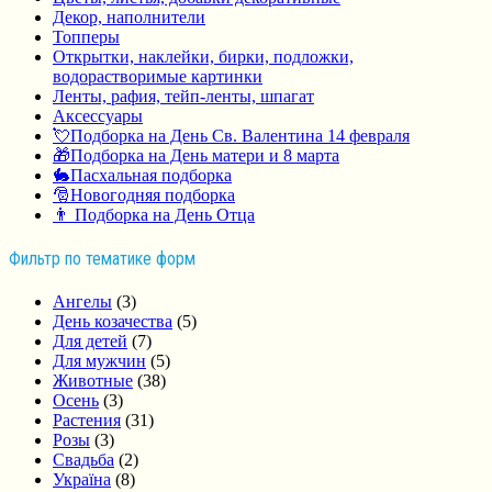
Декор, наполнители
Топперы
Открытки, наклейки, бирки, подложки,
водорастворимые картинки
Ленты, рафия, тейп-ленты, шпагат
Аксессуары
💘Подборка на День Св. Валентина 14 февраля
🎁Подборка на День матери и 8 марта
🐇Пасхальная подборка
🎅Новогодняя подборка
👨 Подборка на День Отца
Фильтр по тематике форм
Ангелы
(3)
День козачества
(5)
Для детей
(7)
Для мужчин
(5)
Животные
(38)
Осень
(3)
Растения
(31)
Розы
(3)
Свадьба
(2)
Україна
(8)