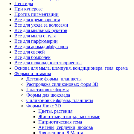
Пептиды
При куперозе
Против пигментации
Все для кремоварения
Все для ухода за волосами
Все для мыльных букетов
Все для мыла с нуля
Все для парфюмерии
Все для аромадиффузоров
Все для свечей
Все для бомбочек
Все для шоколадного творчества
Основа для мыла, шампуня, кондиционера, геля, крема
Формы и штампы
Детские формы, планшеты
Распродажа силиконовых форм 3D
Пластиковые формы
Формы для шоколада
Силиконовые формы, планшеты
Формы Люкс 3D
Цветы, растения
Животные, птицы, насекомые
Патриотическая тема
Ангелы, сердечки, любовь
Для женщин, 8 Марта