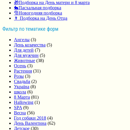
🎁Подборка на День матери и 8 марта
🐇Пасхальная подборка
🎅Новогодняя подборка
👨 Подборка на День Отца
Фильтр по тематике форм
Ангелы
(3)
День козачества
(5)
Для детей
(7)
Для мужчин
(5)
Животные
(38)
Осень
(3)
Растения
(31)
Розы
(3)
Свадьба
(2)
Україна
(8)
школа
(6)
8 Марта
(81)
Hallowing
(1)
SPA
(9)
Весна
(56)
Год собаки 2018
(4)
День Валентина
(62)
Детское
(30)