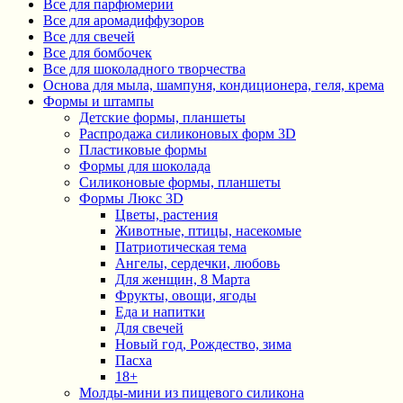
Все для парфюмерии
Все для аромадиффузоров
Все для свечей
Все для бомбочек
Все для шоколадного творчества
Основа для мыла, шампуня, кондиционера, геля, крема
Формы и штампы
Детские формы, планшеты
Распродажа силиконовых форм 3D
Пластиковые формы
Формы для шоколада
Силиконовые формы, планшеты
Формы Люкс 3D
Цветы, растения
Животные, птицы, насекомые
Патриотическая тема
Ангелы, сердечки, любовь
Для женщин, 8 Марта
Фрукты, овощи, ягоды
Еда и напитки
Для свечей
Новый год, Рождество, зима
Пасха
18+
Молды-мини из пищевого силикона