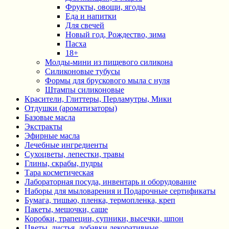
Фрукты, овощи, ягоды
Еда и напитки
Для свечей
Новый год, Рождество, зима
Пасха
18+
Молды-мини из пищевого силикона
Силиконовые тубусы
Формы для брускового мыла с нуля
Штампы силиконовые
Красители, Глиттеры, Перламутры, Мики
Отдушки (ароматизаторы)
Базовые масла
Экстракты
Эфирные масла
Лечебные ингредиенты
Сухоцветы, лепестки, травы
Глины, скрабы, пудры
Тара косметическая
Лабораторная посуда, инвентарь и оборудование
Наборы для мыловарения и Подарочные сертификаты
Бумага, тишью, пленка, термопленка, креп
Пакеты, мешочки, саше
Коробки, трапеции, супники, высечки, шпон
Цветы, листья, добавки декоративные