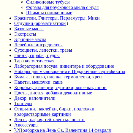
Силиконовые тубусы
Формы для брускового мыла с нуля
Штампы силиконовые
Красители, Глиттеры, Перламутры, Мики
Отдушки (ароматизаторы)
Базовые масла
Экстракты
Эфирные масла
Лечебные ингредиенты
Сухоцветы, лепестки, травы
Глины, скрабы, пудры
Тара косметическая
Лабораторная посуда, инвентарь и оборудование
Наборы для мыловарения и Подарочные сертификаты
Бумага, тишью, пленка, термопленка, креп
Пакеты, мешочки, саше
Коробки, трапеции, супники, высечки, шпон
Цветы, листья, добавки декоративные
Декор, наполнители
Топперы
Открытки, наклейки, бирки, подложки,
водорастворимые картинки
Ленты, рафия, тейп-ленты, шпагат
Аксессуары
💘Подборка на День Св. Валентина 14 февраля