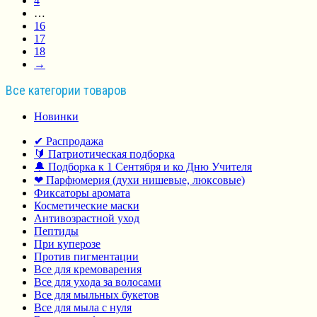
4
…
16
17
18
→
Все категории товаров
Новинки
✔ Распродажа
🔰 Патриотическая подборка
🔔 Подборка к 1 Сентября и ко Дню Учителя
❤ Парфюмерия (духи нишевые, люксовые)
Фиксаторы аромата
Косметические маски
Антивозрастной уход
Пептиды
При куперозе
Против пигментации
Все для кремоварения
Все для ухода за волосами
Все для мыльных букетов
Все для мыла с нуля