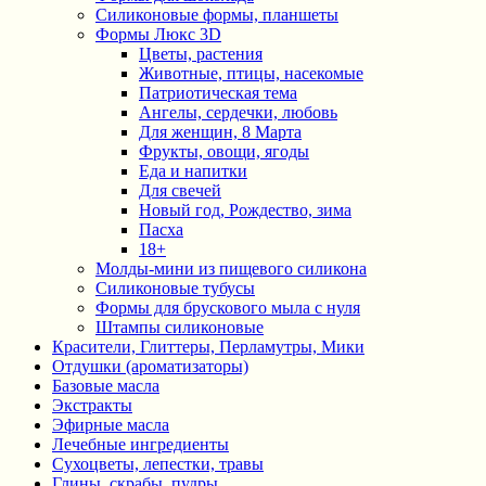
Силиконовые формы, планшеты
Формы Люкс 3D
Цветы, растения
Животные, птицы, насекомые
Патриотическая тема
Ангелы, сердечки, любовь
Для женщин, 8 Марта
Фрукты, овощи, ягоды
Еда и напитки
Для свечей
Новый год, Рождество, зима
Пасха
18+
Молды-мини из пищевого силикона
Силиконовые тубусы
Формы для брускового мыла с нуля
Штампы силиконовые
Красители, Глиттеры, Перламутры, Мики
Отдушки (ароматизаторы)
Базовые масла
Экстракты
Эфирные масла
Лечебные ингредиенты
Сухоцветы, лепестки, травы
Глины, скрабы, пудры