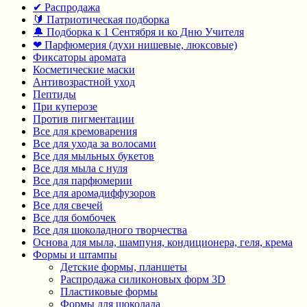
✔ Распродажа
🔰 Патриотическая подборка
🔔 Подборка к 1 Сентября и ко Дню Учителя
❤ Парфюмерия (духи нишевые, люксовые)
Фиксаторы аромата
Косметические маски
Антивозрастной уход
Пептиды
При куперозе
Против пигментации
Все для кремоварения
Все для ухода за волосами
Все для мыльных букетов
Все для мыла с нуля
Все для парфюмерии
Все для аромадиффузоров
Все для свечей
Все для бомбочек
Все для шоколадного творчества
Основа для мыла, шампуня, кондиционера, геля, крема
Формы и штампы
Детские формы, планшеты
Распродажа силиконовых форм 3D
Пластиковые формы
Формы для шоколада