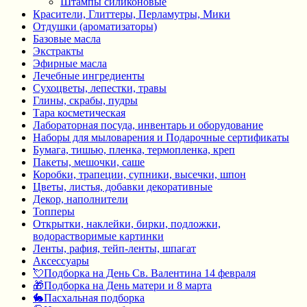
Штампы силиконовые
Красители, Глиттеры, Перламутры, Мики
Отдушки (ароматизаторы)
Базовые масла
Экстракты
Эфирные масла
Лечебные ингредиенты
Сухоцветы, лепестки, травы
Глины, скрабы, пудры
Тара косметическая
Лабораторная посуда, инвентарь и оборудование
Наборы для мыловарения и Подарочные сертификаты
Бумага, тишью, пленка, термопленка, креп
Пакеты, мешочки, саше
Коробки, трапеции, супники, высечки, шпон
Цветы, листья, добавки декоративные
Декор, наполнители
Топперы
Открытки, наклейки, бирки, подложки,
водорастворимые картинки
Ленты, рафия, тейп-ленты, шпагат
Аксессуары
💘Подборка на День Св. Валентина 14 февраля
🎁Подборка на День матери и 8 марта
🐇Пасхальная подборка