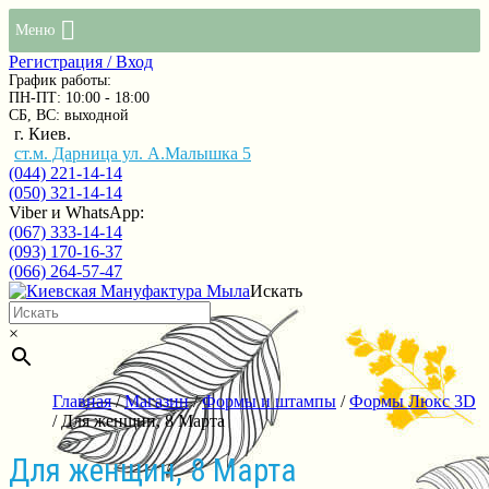
Меню
Регистрация / Вход
График работы:
ПН-ПТ: 10:00 - 18:00
СБ, ВС: выходной
г. Киев.
ст.м. Дарница ул. А.Малышка 5
(044) 221-14-14
(050) 321-14-14
Viber и WhatsApp:
(067) 333-14-14
(093) 170-16-37
(066) 264-57-47
Искать
×
Главная
/
Магазин
/
Формы и штампы
/
Формы Люкс 3D
/ Для женщин, 8 Марта
Для женщин, 8 Марта