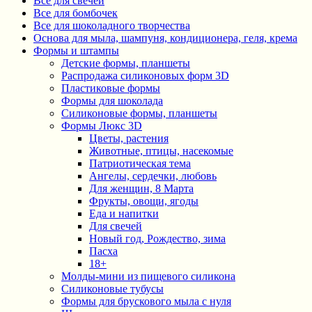
Все для свечей
Все для бомбочек
Все для шоколадного творчества
Основа для мыла, шампуня, кондиционера, геля, крема
Формы и штампы
Детские формы, планшеты
Распродажа силиконовых форм 3D
Пластиковые формы
Формы для шоколада
Силиконовые формы, планшеты
Формы Люкс 3D
Цветы, растения
Животные, птицы, насекомые
Патриотическая тема
Ангелы, сердечки, любовь
Для женщин, 8 Марта
Фрукты, овощи, ягоды
Еда и напитки
Для свечей
Новый год, Рождество, зима
Пасха
18+
Молды-мини из пищевого силикона
Силиконовые тубусы
Формы для брускового мыла с нуля