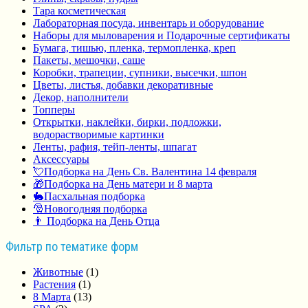
Тара косметическая
Лабораторная посуда, инвентарь и оборудование
Наборы для мыловарения и Подарочные сертификаты
Бумага, тишью, пленка, термопленка, креп
Пакеты, мешочки, саше
Коробки, трапеции, супники, высечки, шпон
Цветы, листья, добавки декоративные
Декор, наполнители
Топперы
Открытки, наклейки, бирки, подложки,
водорастворимые картинки
Ленты, рафия, тейп-ленты, шпагат
Аксессуары
💘Подборка на День Св. Валентина 14 февраля
🎁Подборка на День матери и 8 марта
🐇Пасхальная подборка
🎅Новогодняя подборка
👨 Подборка на День Отца
Фильтр по тематике форм
Животные
(1)
Растения
(1)
8 Марта
(13)