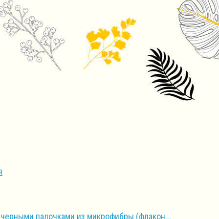
я
черными палочками из микрофибры (флакон...