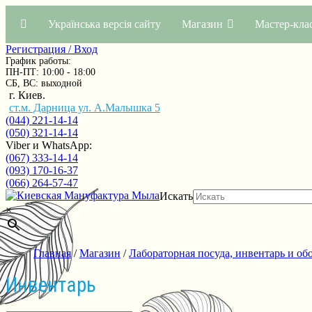
Українська версія сайту
Магазин
Мастер-кла
Регистрация / Вход
График работы:
ПН-ПТ: 10:00 - 18:00
СБ, ВС: выходной
г. Киев.
ст.м. Дарница ул. А.Малышка 5
(044) 221-14-14
(050) 321-14-14
Viber и WhatsApp:
(067) 333-14-14
(093) 170-16-37
(066) 264-57-47
Искать
×
Главная
/
Магазин
/
Лабораторная посуда, инвентарь и об
Инвентарь