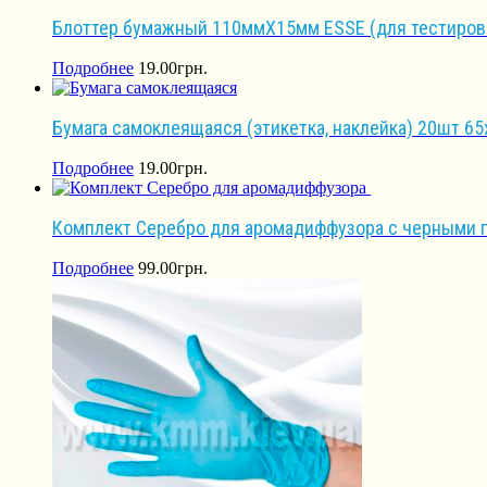
Блоттер бумажный 110ммХ15мм ESSE (для тестирова
Подробнее
19.00
грн.
Бумага самоклеящаяся (этикетка, наклейка) 20шт 6
Подробнее
19.00
грн.
Комплект Серебро для аромадиффузора с черными п
Подробнее
99.00
грн.