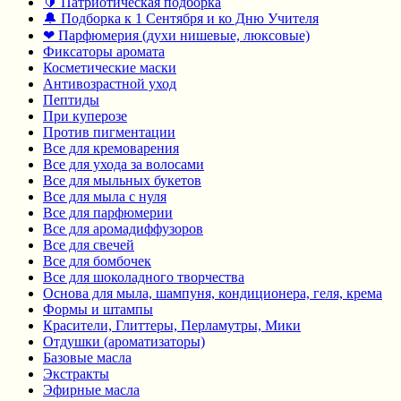
🔰 Патриотическая подборка
🔔 Подборка к 1 Сентября и ко Дню Учителя
❤ Парфюмерия (духи нишевые, люксовые)
Фиксаторы аромата
Косметические маски
Антивозрастной уход
Пептиды
При куперозе
Против пигментации
Все для кремоварения
Все для ухода за волосами
Все для мыльных букетов
Все для мыла с нуля
Все для парфюмерии
Все для аромадиффузоров
Все для свечей
Все для бомбочек
Все для шоколадного творчества
Основа для мыла, шампуня, кондиционера, геля, крема
Формы и штампы
Красители, Глиттеры, Перламутры, Мики
Отдушки (ароматизаторы)
Базовые масла
Экстракты
Эфирные масла