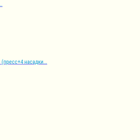
..
(пресс+4 насадки...