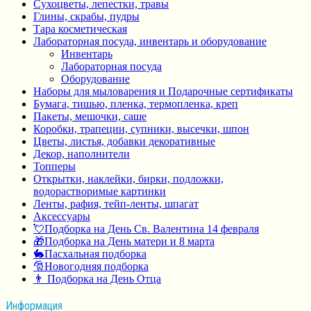
Сухоцветы, лепестки, травы
Глины, скрабы, пудры
Тара косметическая
Лабораторная посуда, инвентарь и оборудование
Инвентарь
Лабораторная посуда
Оборудование
Наборы для мыловарения и Подарочные сертификаты
Бумага, тишью, пленка, термопленка, креп
Пакеты, мешочки, саше
Коробки, трапеции, супники, высечки, шпон
Цветы, листья, добавки декоративные
Декор, наполнители
Топперы
Открытки, наклейки, бирки, подложки,
водорастворимые картинки
Ленты, рафия, тейп-ленты, шпагат
Аксессуары
💘Подборка на День Св. Валентина 14 февраля
🎁Подборка на День матери и 8 марта
🐇Пасхальная подборка
🎅Новогодняя подборка
👨 Подборка на День Отца
Информация