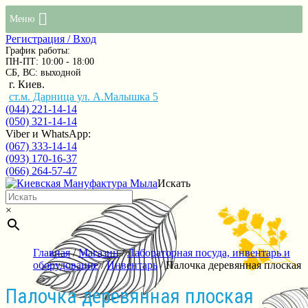
Меню
Регистрация / Вход
График работы:
ПН-ПТ: 10:00 - 18:00
СБ, ВС: выходной
г. Киев.
ст.м. Дарница ул. А.Малышка 5
(044) 221-14-14
(050) 321-14-14
Viber и WhatsApp:
(067) 333-14-14
(093) 170-16-37
(066) 264-57-47
Искать
×
Главная
/
Магазин
/
Лабораторная посуда, инвентарь и
оборудование
/
Инвентарь
/ Палочка деревянная плоская
Палочка деревянная плоская