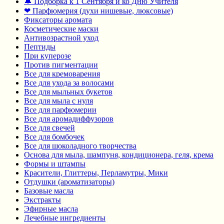
🔔 Подборка к 1 Сентября и ко Дню Учителя
❤ Парфюмерия (духи нишевые, люксовые)
Фиксаторы аромата
Косметические маски
Антивозрастной уход
Пептиды
При куперозе
Против пигментации
Все для кремоварения
Все для ухода за волосами
Все для мыльных букетов
Все для мыла с нуля
Все для парфюмерии
Все для аромадиффузоров
Все для свечей
Все для бомбочек
Все для шоколадного творчества
Основа для мыла, шампуня, кондиционера, геля, крема
Формы и штампы
Красители, Глиттеры, Перламутры, Мики
Отдушки (ароматизаторы)
Базовые масла
Экстракты
Эфирные масла
Лечебные ингредиенты