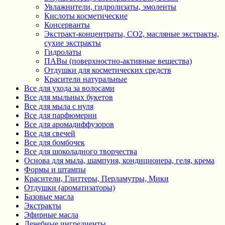
Увлажнители, гидролизаты, эмоленты
Кислоты косметические
Консерванты
Экстракт-концентраты, СО2, масляные экстракты,
сухие экстракты
Гидролаты
ПАВы (поверхностно-активные вещества)
Отдушки для косметических средств
Красители натуральные
Все для ухода за волосами
Все для мыльных букетов
Все для мыла с нуля
Все для парфюмерии
Все для аромадиффузоров
Все для свечей
Все для бомбочек
Все для шоколадного творчества
Основа для мыла, шампуня, кондиционера, геля, крема
Формы и штампы
Красители, Глиттеры, Перламутры, Мики
Отдушки (ароматизаторы)
Базовые масла
Экстракты
Эфирные масла
Лечебные ингредиенты