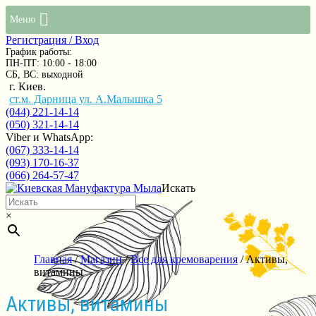
Меню
Регистрация / Вход
График работы:
ПН-ПТ: 10:00 - 18:00
СБ, ВС: выходной
г. Киев.
ст.м. Дарница ул. А.Малышка 5
(044) 221-14-14
(050) 321-14-14
Viber и WhatsApp:
(067) 333-14-14
(093) 170-16-37
(066) 264-57-47
Искать
×
Главная
/
Магазин
/
Все для кремоварения
/ Активы,
витамины
Активы, витамины