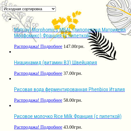
Matrixyl Morphomics MBAL (липопептид Матриксил
Морфомикс) Франция (с пипеткой)
Распродажа!
Подробнее
147.00
грн.
Ниацинамид (витамин В3) Швейцария
Распродажа!
Подробнее
37.00
грн.
Рисовая вода ферментированная Phenbiox Италия
Распродажа!
Подробнее
58.00
грн.
Рисовое молочко Rice Milk Франция (с пипеткой)
Распродажа!
Подробнее
43.00
грн.