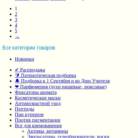
1
2
3
4
5
→
Все категории товаров
Новинки
✔ Распродажа
🔰 Патриотическая подборка
🔔 Подборка к 1 Сентября и ко Дню Учителя
❤ Парфюмерия (духи нишевые, люксовые)
Фиксаторы аромата
Косметические маски
Антивозрастной уход
Пептиды
При куперозе
Против пигментации
Все для кремоварения
Активы, витамины
Эмульгаторы, гелеобразователи, воски