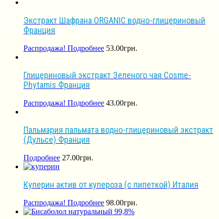
Экстракт Шафрана ORGANIC водно-глицериновый
Франция
Распродажа!
Подробнее
53.00
грн.
Глицериновый экстракт Зеленого чая Cosme-
Phytamis Франция
Распродажа!
Подробнее
43.00
грн.
Пальмария пальмата водно-глицериновый экстракт
(Дульсе) Франция
Подробнее
27.00
грн.
Куперин актив от купероза (с пипеткой) Италия
Распродажа!
Подробнее
98.00
грн.