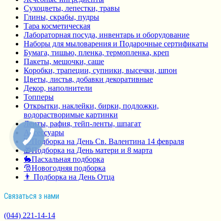
Сухоцветы, лепестки, травы
Глины, скрабы, пудры
Тара косметическая
Лабораторная посуда, инвентарь и оборудование
Наборы для мыловарения и Подарочные сертификаты
Бумага, тишью, пленка, термопленка, креп
Пакеты, мешочки, саше
Коробки, трапеции, супники, высечки, шпон
Цветы, листья, добавки декоративные
Декор, наполнители
Топперы
Открытки, наклейки, бирки, подложки,
водорастворимые картинки
Ленты, рафия, тейп-ленты, шпагат
Аксессуары
💘Подборка на День Св. Валентина 14 февраля
🎁Подборка на День матери и 8 марта
🐇Пасхальная подборка
🎅Новогодняя подборка
👨 Подборка на День Отца
Связаться з нами
(044) 221-14-14