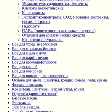
Увлажнители, гидролизаты, эмоленты
Кислоты косметические
Консерванты
Экстракт-концентраты, СО2, масляные экстракты,
сухие экстракты
Гидролаты
ПАВы (поверхностно-активные вещества)
Отдушки для косметических средств
Красители натуральные
Все для ухода за волосами
Все для мыльных букетов
Все для мыла с нуля
Все для парфюмерии
Все для аромадиффузоров
Все для свечей
Все для бомбочек
Все для шоколадного творчества
Основа для мыла, шампуня, кондиционера, геля, крема
Формы и штампы
Красители, Глиттеры, Перламутры, Мики
Отдушки (ароматизаторы)
Базовые масла
Экстракты
Эфирные масла
Лечебные ингредиенты