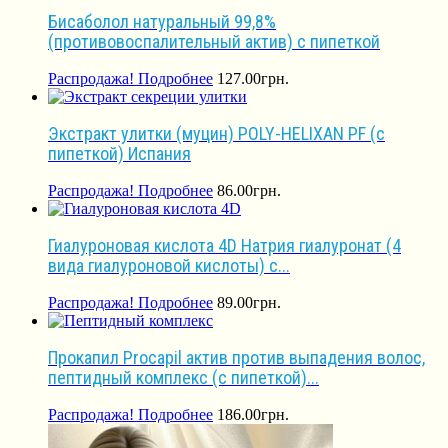
Бисаболол натуральный 99,8%
(противовоспалительный актив) с пипеткой
Распродажа!
Подробнее
127.00
грн.
Экстракт улитки (муцин) POLY-HELIXAN PF (с
пипеткой) Испания
Распродажа!
Подробнее
86.00
грн.
Гиалуроновая кислота 4D Натрия гиалуронат (4
вида гиалуроновой кислоты) с...
Распродажа!
Подробнее
89.00
грн.
Прокапил Procapil актив против выпадения волос,
пептидный комплекс (с пипеткой)...
Распродажа!
Подробнее
186.00
грн.