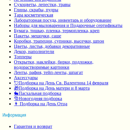
Сухоцветы, лепестки, травы
Глины, скрабы, пудры
Тара косметическая
Лабораторная посуда, инвентарь и оборудование
Наборы для мыловарения и Подарочные сертификаты
Бумага, тишью, пленка, термопленка, креп
Пакеты, мешочки, саше
Коробки, трапеции, супники, высечки, шпон
Цветы, листья, добавки декоративные
Декор, наполнители
Топперы
Открытки, наклейки, бирки, подложки,
водорастворимые картинки
Ленты, рафия, тейп-ленты, шпагат
Аксессуары
💘Подборка на День Св. Валентина 14 февраля
🎁Подборка на День матери и 8 марта
🐇Пасхальная подборка
🎅Новогодняя подборка
👨 Подборка на День Отца
Информация
Гарантия и возврат