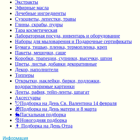
Экстракты
Эфирные масла
Лечебные ингредиенты
Сухоцветы, лепестки, травы
Глины, скрабы, пудры
Тара косметическая
Лабораторная посуда, инвентарь и оборудование
Наборы для мыловарения и Подарочные сертификаты
Бумага, тишью, пленка, термопленка, креп
Пакеты, мешочки, саше
Коробки, трапеции, супники, высечки, шпон
Цветы, листья, добавки декоративные
Декор, наполнители
Топперы
Открытки, наклейки, бирки, подложки,
водорастворимые картинки
Ленты, рафия, тейп-ленты, шпагат
Аксессуары
💘Подборка на День Св. Валентина 14 февраля
🎁Подборка на День матери и 8 марта
🐇Пасхальная подборка
🎅Новогодняя подборка
👨 Подборка на День Отца
Информация