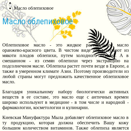
Масло облепиховое
Масло облепиховое
Облепиховое масло - это жидкое растительное масло
оранжево-красного цвета. В чистом виде его получают из
мякоти плодов облепихи, путем холодного отжима. А в
смешанном - из семян облепихи через экстракцию на
подсолнечном масле. Облепиха растет почти везде в Европе, а
также в умеренном климате Азии. Поэтому производители из
любой страны могут предложить качественное облепиховое
масло.
Благодаря уникальному набору биологически активных
веществ в ее составе, это масло еще с античных времен
широко используют в медицине - в том числе и народной -
фармакологии, косметологии и кулинарии.
Киевская Мануфактура Мыла добавляет облепиховое масло в
ту продукцию, которая должна обеспечить Вашу кожу
большим количеством витаминов. Также облепиха является