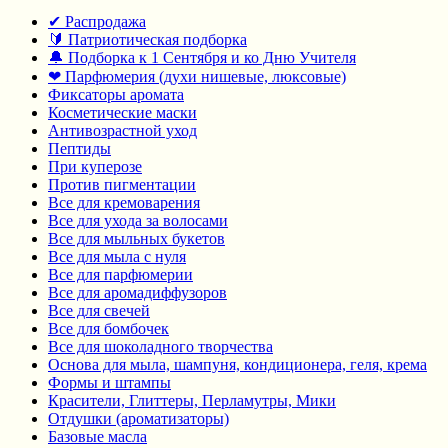
✔ Распродажа
🔰 Патриотическая подборка
🔔 Подборка к 1 Сентября и ко Дню Учителя
❤ Парфюмерия (духи нишевые, люксовые)
Фиксаторы аромата
Косметические маски
Антивозрастной уход
Пептиды
При куперозе
Против пигментации
Все для кремоварения
Все для ухода за волосами
Все для мыльных букетов
Все для мыла с нуля
Все для парфюмерии
Все для аромадиффузоров
Все для свечей
Все для бомбочек
Все для шоколадного творчества
Основа для мыла, шампуня, кондиционера, геля, крема
Формы и штампы
Красители, Глиттеры, Перламутры, Мики
Отдушки (ароматизаторы)
Базовые масла