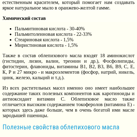
естественным красителем, который помогает нам создавать
яркое натуральное мыло в оранжево-желтой гамме.
Химический состав
Пальмитиновая кислота - 30-40%
Пальмитолеиновая кислота - 22-33%
Стеариновая кислота - 1,5%
Миристиновая кислота - 1,5%
Также в состав облепихового масла входят 18 аминокислот
(гистидин, лизин, валин, треонин и др.), Фосфолипиды,
фитостерин, флавониды, витамины В1, В2, В3, В6, В9, С, Е,
К, Р и 27 микро - и макроэлементов (фосфор, натрий, никель,
цинк, железо, кальций и т.д.).
Из всех растительных масел именно оно имеет наибольшее
содержание таких полезных компонентов как каротиноиды и
антиоксидант витамин С. Облепиховое масло также
отличается высоким содержанием токоферолов (витамина Е) -
которых здесь даже больше, чем в очень богатой ими масле
зародышей пшеницы.
Полезные свойства облепихового масла