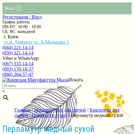
Меню
Регистрация / Вход
График работы:
ПН-ПТ: 10:00 - 18:00
СБ, ВС: выходной
г. Киев.
ст.м. Дарница ул. А.Малышка 5
(044) 221-14-14
(050) 321-14-14
Viber и WhatsApp:
(067) 333-14-14
(093) 170-16-37
(066) 264-57-47
Искать
×
Главная
/
Магазин
/
Все для свечей
/
Красители для
свечей
/
Перламутр сухой
/ Перламутр медный сухой
Перламутр медный сухой