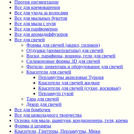
Против пигментации
Все для кремоварения
Все для ухода за волосами
Все для мыльных букетов
Все для мыла с нуля
Все для парфюмерии
Все для аромадиффузоров
Все для свечей
Формы для свечей (акрил, силикон)
Отдушки (ароматизаторы) для свечей
Воски, парафины, вощина, гели для свечей
Силиконовые формы 3D для свечей
Фитили, инвентарь и оборудование для свечей
Красители для свечей
Перламутры акриловые Турция
Красители для свечей жидкие
Красители для свечей (сухие, восковые)
Перламутр сухой
Тара для свечей
Декор для свечей
Все для бомбочек
Все для шоколадного творчества
Основа для мыла, шампуня, кондиционера, геля, крема
Формы и штампы
Красители, Глиттеры, Перламутры, Мики