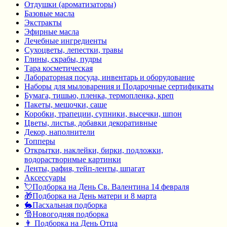
Отдушки (ароматизаторы)
Базовые масла
Экстракты
Эфирные масла
Лечебные ингредиенты
Сухоцветы, лепестки, травы
Глины, скрабы, пудры
Тара косметическая
Лабораторная посуда, инвентарь и оборудование
Наборы для мыловарения и Подарочные сертификаты
Бумага, тишью, пленка, термопленка, креп
Пакеты, мешочки, саше
Коробки, трапеции, супники, высечки, шпон
Цветы, листья, добавки декоративные
Декор, наполнители
Топперы
Открытки, наклейки, бирки, подложки,
водорастворимые картинки
Ленты, рафия, тейп-ленты, шпагат
Аксессуары
💘Подборка на День Св. Валентина 14 февраля
🎁Подборка на День матери и 8 марта
🐇Пасхальная подборка
🎅Новогодняя подборка
👨 Подборка на День Отца