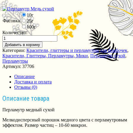
10г
Фасовка
25г
100г
Количество:
Добавить в корзину
Категории:
Красители, глиттеры и перламутры для бомбочек
,
Красители, Глиттеры, Перламутры, Мики
,
Перламутр сухой
,
Перламутры
Артикул:
37706
Описание
Доставка и оплата
Отзывы (0)
Описание товара
Перламутр медный сухой
Мелкодисперсный порошок медного цвета с перламутровым
эффектом. Размер частиц – 10-60 микрон.