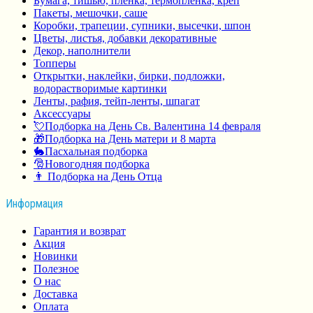
Бумага, тишью, пленка, термопленка, креп
Пакеты, мешочки, саше
Коробки, трапеции, супники, высечки, шпон
Цветы, листья, добавки декоративные
Декор, наполнители
Топперы
Открытки, наклейки, бирки, подложки,
водорастворимые картинки
Ленты, рафия, тейп-ленты, шпагат
Аксессуары
💘Подборка на День Св. Валентина 14 февраля
🎁Подборка на День матери и 8 марта
🐇Пасхальная подборка
🎅Новогодняя подборка
👨 Подборка на День Отца
Информация
Гарантия и возврат
Акция
Новинки
Полезное
О нас
Доставка
Оплата