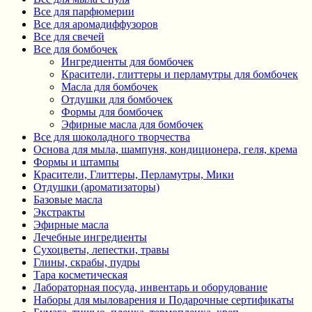
Все для парфюмерии
Все для аромадиффузоров
Все для свечей
Все для бомбочек
Ингредиенты для бомбочек
Красители, глиттеры и перламутры для бомбочек
Масла для бомбочек
Отдушки для бомбочек
Формы для бомбочек
Эфирные масла для бомбочек
Все для шоколадного творчества
Основа для мыла, шампуня, кондиционера, геля, крема
Формы и штампы
Красители, Глиттеры, Перламутры, Мики
Отдушки (ароматизаторы)
Базовые масла
Экстракты
Эфирные масла
Лечебные ингредиенты
Сухоцветы, лепестки, травы
Глины, скрабы, пудры
Тара косметическая
Лабораторная посуда, инвентарь и оборудование
Наборы для мыловарения и Подарочные сертификаты