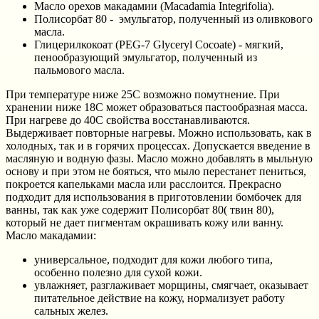
Масло орехов макадамии (Macadamia Integrifolia).
Полисорбат 80 - эмульгатор, полученный из оливкового
масла.
Глицерилкокоат (PEG-7 Glyсeryl Cocoate) - мягкий,
пенообразующий эмульгатор, полученный из
пальмового масла.
При температуре ниже 25С возможно помутнение. При
хранении ниже 18С может образоваться пастообразная масса.
При нагреве до 40С свойства восстанавливаются.
Выдерживает повторные нагревы. Можно использовать, как в
холодных, так и в горячих процессах. Допускается введение в
масляную и водную фазы. Масло можно добавлять в мыльную
основу и при этом не бояться, что мыло перестанет пениться,
покроется капельками масла или расслоится. Прекрасно
подходит для использования в приготовлении бомбочек для
ванны, так как уже содержит Полисорбат 80( твин 80),
который не дает пигментам окрашивать кожу или ванну.
Масло макадамии:
универсальное, подходит для кожи любого типа,
особенно полезно для сухой кожи.
увлажняет, разглаживает морщины, смягчает, оказывает
питательное действие на кожу, нормализует работу
сальных желез.