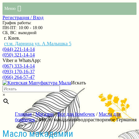
Меню
Регистрация / Вход
График работы:
ПН-ПТ: 10:00 - 18:00
СБ, ВС: выходной
г. Киев.
ст.м. Дарница ул. А.Малышка 5
(044) 221-14-14
(050) 321-14-14
Viber и WhatsApp:
(067) 333-14-14
(093) 170-16-37
(066) 264-57-47
Искать
×
Главная
/
Магазин
/
Все для бомбочек
/
Масла для
бомбочек
/ Масло макадамии водорастворимое Германия
Масло макадамии