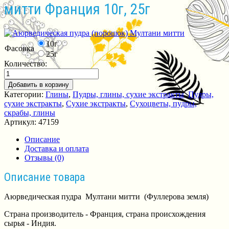
митти Франция 10г, 25г
10г
Фасовка
25г
Количество:
Добавить в корзину
Категории:
Глины
,
Пудры, глины, сухие экстракты
,
Пудры,
сухие экстракты
,
Сухие экстракты
,
Сухоцветы, пудры,
скрабы, глины
Артикул:
47159
Описание
Доставка и оплата
Отзывы (0)
Описание товара
Аюрведическая пудра Мултани митти (
Фуллерова земля
)
Страна производитель - Франция, страна происхождения
сырья - Индия.