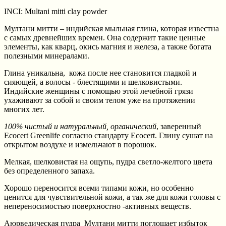
INCI: Multani mitti clay powder
Мултани митти – индийская мыльная глина, которая известна
с самых древнейших времен. Она содержит такие ценные
элементы, как кварц, окись магния и железа, а также богата
полезными минералами.
Глина уникальна, кожа после нее становится гладкой и
сияющей, а волосы - блестящими и шелковистыми.
Индийские женщины с помощью этой лечебной грязи
ухаживают за собой и своим телом уже на протяжении
многих лет.
100% чистый и натуральный, органический
, заверенный
Ecocert Greenlife согласно стандарту Ecocert. Глину сушат на
открытом воздухе и измельчают в порошок.
Мелкая, шелковистая на ощупь, пудра светло-желтого цвета
без определенного запаха.
Хорошо переносится всеми типами кожи, но особенно
ценится для чувствительной кожи, а так же для кожи головы с
непереносимостью поверхностно -активных веществ.
Аюрведическая пудра Мултани митти поглощает избыток