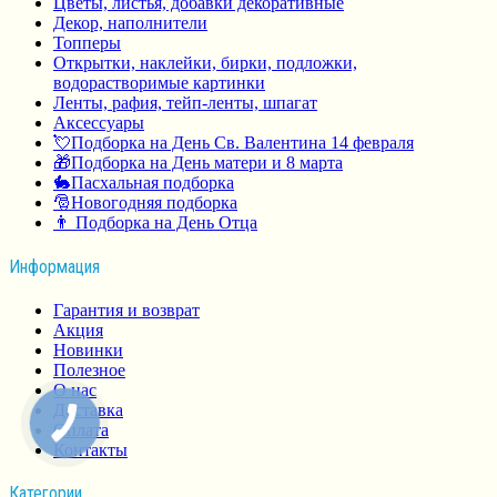
Цветы, листья, добавки декоративные
Декор, наполнители
Топперы
Открытки, наклейки, бирки, подложки,
водорастворимые картинки
Ленты, рафия, тейп-ленты, шпагат
Аксессуары
💘Подборка на День Св. Валентина 14 февраля
🎁Подборка на День матери и 8 марта
🐇Пасхальная подборка
🎅Новогодняя подборка
👨 Подборка на День Отца
Информация
Гарантия и возврат
Акция
Новинки
Полезное
О нас
Доставка
Оплата
Контакты
Категории