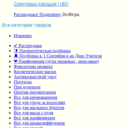
Спирулина порошок (<80)
Распродажа!
Подробнее
26.00
грн.
Все категории товаров
Новинки
✔ Распродажа
🔰 Патриотическая подборка
🔔 Подборка к 1 Сентября и ко Дню Учителя
❤ Парфюмерия (духи нишевые, люксовые)
Фиксаторы аромата
Косметические маски
Антивозрастной уход
Пептиды
При куперозе
Против пигментации
Все для кремоварения
Все для ухода за волосами
Все для мыльных букетов
Все для мыла с нуля
Все для парфюмерии
Все для аромадиффузоров