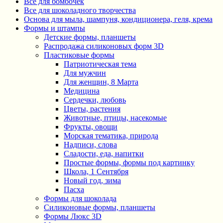
Все для бомбочек
Все для шоколадного творчества
Основа для мыла, шампуня, кондиционера, геля, крема
Формы и штампы
Детские формы, планшеты
Распродажа силиконовых форм 3D
Пластиковые формы
Патриотическая тема
Для мужчин
Для женщин, 8 Марта
Медицина
Сердечки, любовь
Цветы, растения
Животные, птицы, насекомые
Фрукты, овощи
Морская тематика, природа
Надписи, слова
Сладости, еда, напитки
Простые формы, формы под картинку
Школа, 1 Сентября
Новый год, зима
Пасха
Формы для шоколада
Силиконовые формы, планшеты
Формы Люкс 3D