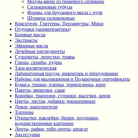
Молды-мини из пищевого силикона
Силиконовые тубусы
Формы для брускового мыла с нуля
Штампы силиконовые
Красители, Глиттеры, Перламутры, Мики
Отдушки (ароматизаторы)
Базовые масла
Экстракты
Эфирные масла
Лечебные ингредиенты
Сухоцветы, лепестки, травы
Глины, скрабы, пудры
Тара косметическая
Лабораторная посуда, инвентарь и оборудование
Наборы для мыловарения и Подарочные сертификаты
Бумага, тишью, пленка, термопленка, креп
Пакеты, мешочки, саше
Коробки, трапеции, супники, высечки, шпон
Цветы, листья, добавки декоративные
Декор, наполнители
Топперы
Открытки, наклейки, бирки, подложки,
водорастворимые картинки
Ленты, рафия, тейп-ленты, шпагат
Аксессуары