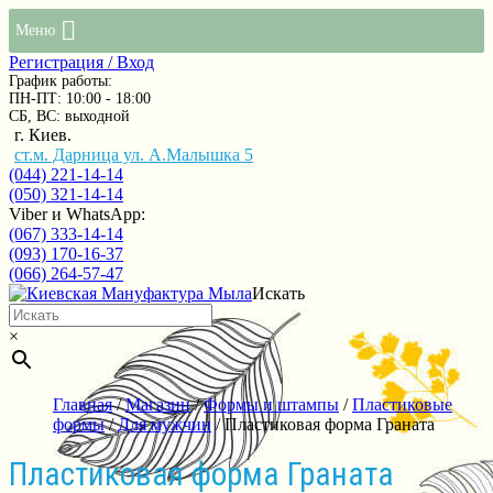
Меню
Регистрация / Вход
График работы:
ПН-ПТ: 10:00 - 18:00
СБ, ВС: выходной
г. Киев.
ст.м. Дарница ул. А.Малышка 5
(044) 221-14-14
(050) 321-14-14
Viber и WhatsApp:
(067) 333-14-14
(093) 170-16-37
(066) 264-57-47
Искать
×
Главная
/
Магазин
/
Формы и штампы
/
Пластиковые
формы
/
Для мужчин
/ Пластиковая форма Граната
Пластиковая форма Граната