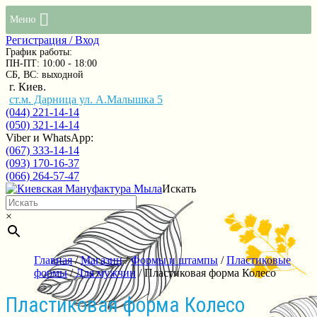
Меню
Регистрация / Вход
График работы:
ПН-ПТ: 10:00 - 18:00
СБ, ВС: выходной
г. Киев.
ст.м. Дарница ул. А.Малышка 5
(044) 221-14-14
(050) 321-14-14
Viber и WhatsApp:
(067) 333-14-14
(093) 170-16-37
(066) 264-57-47
Искать
×
Главная
/
Магазин
/
Формы и штампы
/
Пластиковые
формы
/
Для мужчин
/ Пластиковая форма Колесо
Пластиковая форма Колесо