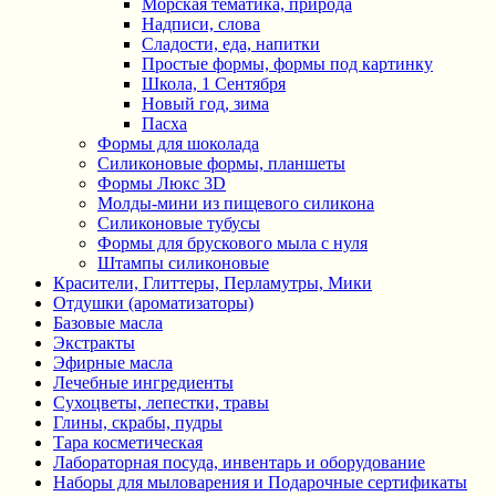
Морская тематика, природа
Надписи, слова
Сладости, еда, напитки
Простые формы, формы под картинку
Школа, 1 Сентября
Новый год, зима
Пасха
Формы для шоколада
Силиконовые формы, планшеты
Формы Люкс 3D
Молды-мини из пищевого силикона
Силиконовые тубусы
Формы для брускового мыла с нуля
Штампы силиконовые
Красители, Глиттеры, Перламутры, Мики
Отдушки (ароматизаторы)
Базовые масла
Экстракты
Эфирные масла
Лечебные ингредиенты
Сухоцветы, лепестки, травы
Глины, скрабы, пудры
Тара косметическая
Лабораторная посуда, инвентарь и оборудование
Наборы для мыловарения и Подарочные сертификаты