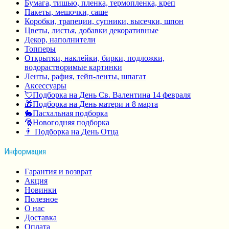
Бумага, тишью, пленка, термопленка, креп
Пакеты, мешочки, саше
Коробки, трапеции, супники, высечки, шпон
Цветы, листья, добавки декоративные
Декор, наполнители
Топперы
Открытки, наклейки, бирки, подложки,
водорастворимые картинки
Ленты, рафия, тейп-ленты, шпагат
Аксессуары
💘Подборка на День Св. Валентина 14 февраля
🎁Подборка на День матери и 8 марта
🐇Пасхальная подборка
🎅Новогодняя подборка
👨 Подборка на День Отца
Информация
Гарантия и возврат
Акция
Новинки
Полезное
О нас
Доставка
Оплата