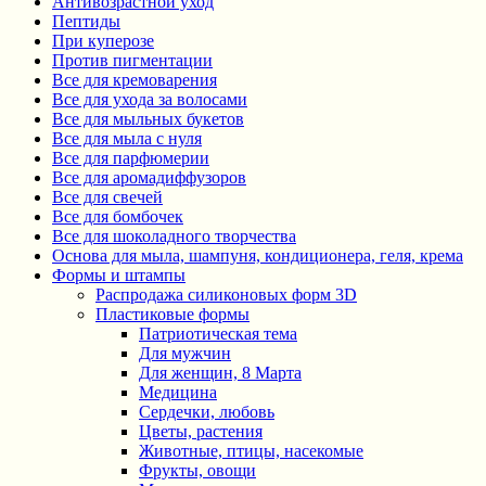
Антивозрастной уход
Пептиды
При куперозе
Против пигментации
Все для кремоварения
Все для ухода за волосами
Все для мыльных букетов
Все для мыла с нуля
Все для парфюмерии
Все для аромадиффузоров
Все для свечей
Все для бомбочек
Все для шоколадного творчества
Основа для мыла, шампуня, кондиционера, геля, крема
Формы и штампы
Распродажа силиконовых форм 3D
Пластиковые формы
Патриотическая тема
Для мужчин
Для женщин, 8 Марта
Медицина
Сердечки, любовь
Цветы, растения
Животные, птицы, насекомые
Фрукты, овощи