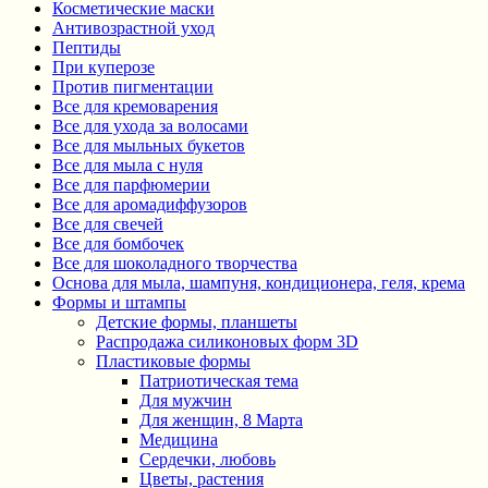
Косметические маски
Антивозрастной уход
Пептиды
При куперозе
Против пигментации
Все для кремоварения
Все для ухода за волосами
Все для мыльных букетов
Все для мыла с нуля
Все для парфюмерии
Все для аромадиффузоров
Все для свечей
Все для бомбочек
Все для шоколадного творчества
Основа для мыла, шампуня, кондиционера, геля, крема
Формы и штампы
Детские формы, планшеты
Распродажа силиконовых форм 3D
Пластиковые формы
Патриотическая тема
Для мужчин
Для женщин, 8 Марта
Медицина
Сердечки, любовь
Цветы, растения