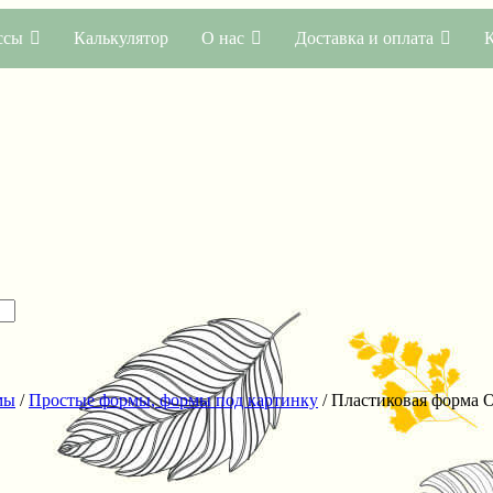
ссы
Калькулятор
О нас
Доставка и оплата
мы
/
Простые формы, формы под картинку
/ Пластиковая форма 