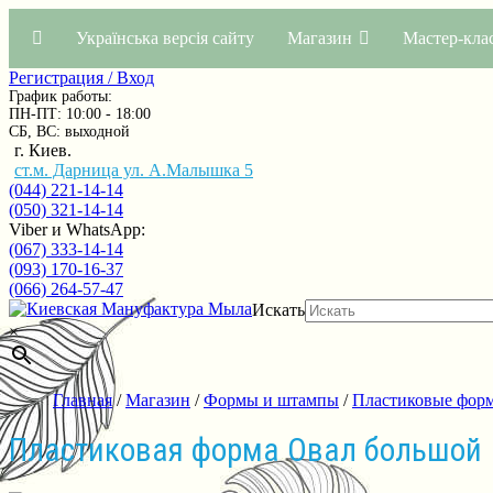
Українська версія сайту
Магазин
Мастер-кла
Регистрация / Вход
График работы:
ПН-ПТ: 10:00 - 18:00
СБ, ВС: выходной
г. Киев.
ст.м. Дарница ул. А.Малышка 5
(044) 221-14-14
(050) 321-14-14
Viber и WhatsApp:
(067) 333-14-14
(093) 170-16-37
(066) 264-57-47
Искать
×
Главная
/
Магазин
/
Формы и штампы
/
Пластиковые фор
Пластиковая форма Овал большой