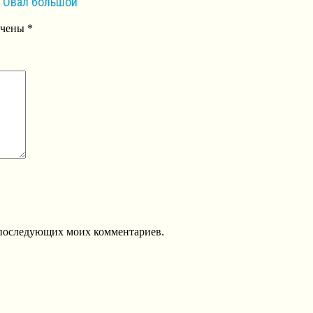
а Овал большой”
ечены
*
ля последующих моих комментариев.