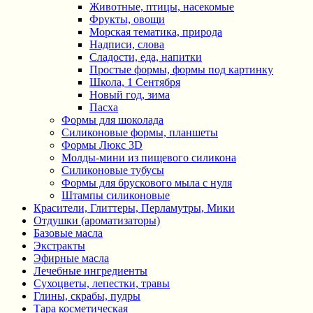
Животные, птицы, насекомые
Фрукты, овощи
Морская тематика, природа
Надписи, слова
Сладости, еда, напитки
Простые формы, формы под картинку
Школа, 1 Сентября
Новый год, зима
Пасха
Формы для шоколада
Силиконовые формы, планшеты
Формы Люкс 3D
Молды-мини из пищевого силикона
Силиконовые тубусы
Формы для брускового мыла с нуля
Штампы силиконовые
Красители, Глиттеры, Перламутры, Мики
Отдушки (ароматизаторы)
Базовые масла
Экстракты
Эфирные масла
Лечебные ингредиенты
Сухоцветы, лепестки, травы
Глины, скрабы, пудры
Тара косметическая