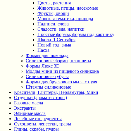
Цветы, растения
Животные, птицы, насекомые
Фрукты, овощи
Морская тематика, природа
Надписи, слова
Сладости, еда, напитки
Простые формы, формы под картинку
Школа, 1 Сентября
Новый год, зима
Пасха
Формы для шоколада
Силиконовые формы, планшеты
Формы Люкс 3D
Молды-мини из пищевого силикона
Силиконовые тубусы
Формы для брускового мыла с нуля
Штампы силиконовые
Красители, Глиттеры, Перламутры, Мики
Отдушки (ароматизаторы)
Базовые масла
Экстракты
Эфирные масла
Лечебные ингредиенты
Сухоцветы, лепестки, травы
Глины, скрабы, пудры