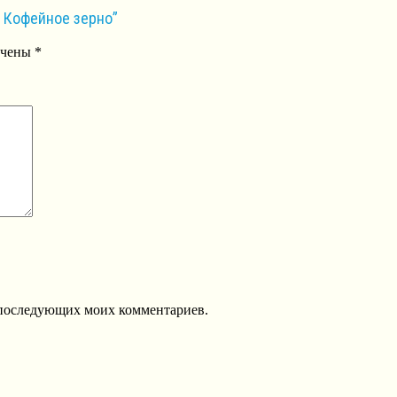
а Кофейное зерно”
ечены
*
ля последующих моих комментариев.