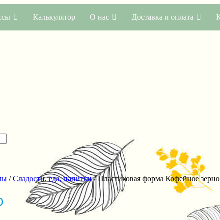
ссы
Калькулятор
О нас
Доставка и оплата
мы
/
Сладости, еда, напитки
/ Пластиковая форма Кофейное зерно
о