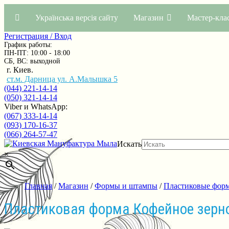
Українська версія сайту
Магазин
Мастер-кла
Регистрация / Вход
График работы:
ПН-ПТ: 10:00 - 18:00
СБ, ВС: выходной
г. Киев.
ст.м. Дарница ул. А.Малышка 5
(044) 221-14-14
(050) 321-14-14
Viber и WhatsApp:
(067) 333-14-14
(093) 170-16-37
(066) 264-57-47
Искать
×
Главная
/
Магазин
/
Формы и штампы
/
Пластиковые фор
Пластиковая форма Кофейное зерн