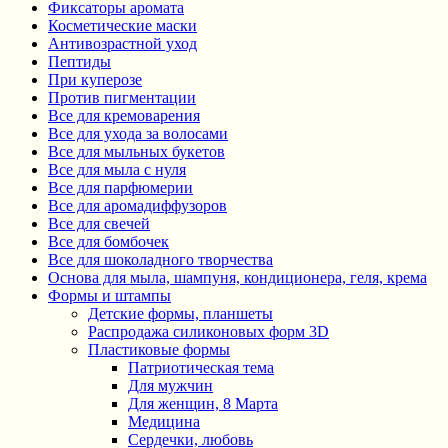
Фиксаторы аромата
Косметические маски
Антивозрастной уход
Пептиды
При куперозе
Против пигментации
Все для кремоварения
Все для ухода за волосами
Все для мыльных букетов
Все для мыла с нуля
Все для парфюмерии
Все для аромадиффузоров
Все для свечей
Все для бомбочек
Все для шоколадного творчества
Основа для мыла, шампуня, кондиционера, геля, крема
Формы и штампы
Детские формы, планшеты
Распродажа силиконовых форм 3D
Пластиковые формы
Патриотическая тема
Для мужчин
Для женщин, 8 Марта
Медицина
Сердечки, любовь