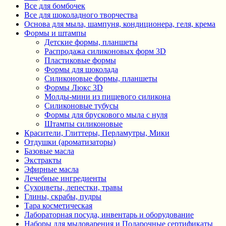
Все для бомбочек
Все для шоколадного творчества
Основа для мыла, шампуня, кондиционера, геля, крема
Формы и штампы
Детские формы, планшеты
Распродажа силиконовых форм 3D
Пластиковые формы
Формы для шоколада
Силиконовые формы, планшеты
Формы Люкс 3D
Молды-мини из пищевого силикона
Силиконовые тубусы
Формы для брускового мыла с нуля
Штампы силиконовые
Красители, Глиттеры, Перламутры, Мики
Отдушки (ароматизаторы)
Базовые масла
Экстракты
Эфирные масла
Лечебные ингредиенты
Сухоцветы, лепестки, травы
Глины, скрабы, пудры
Тара косметическая
Лабораторная посуда, инвентарь и оборудование
Наборы для мыловарения и Подарочные сертификаты