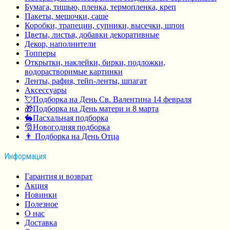
Бумага, тишью, пленка, термопленка, креп
Пакеты, мешочки, саше
Коробки, трапеции, супники, высечки, шпон
Цветы, листья, добавки декоративные
Декор, наполнители
Топперы
Открытки, наклейки, бирки, подложки,
водорастворимые картинки
Ленты, рафия, тейп-ленты, шпагат
Аксессуары
💘Подборка на День Св. Валентина 14 февраля
🎁Подборка на День матери и 8 марта
🐇Пасхальная подборка
🎅Новогодняя подборка
👨 Подборка на День Отца
Информация
Гарантия и возврат
Акция
Новинки
Полезное
О нас
Доставка