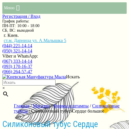
Меню
Регистрация / Вход
График работы:
ПН-ПТ: 10:00 - 18:00
СБ, ВС: выходной
г. Киев.
ст.м. Дарница ул. А.Малышка 5
(044) 221-14-14
(050) 321-14-14
Viber и WhatsApp:
(067) 333-14-14
(093) 170-16-37
(066) 264-57-47
Искать
×
Главная
/
Магазин
/
Формы и штампы
/
Силиконовые
тубусы
/ Силиконовый тубус Сердце большое
Силиконовый тубус Сердце