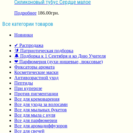
Силиконовый тубус Сердце малое
Подробнее
186.00
грн.
Все категории товаров
Новинки
✔ Распродажа
🔰 Патриотическая подборка
🔔 Подборка к 1 Сентября и ко Дню Учителя
❤ Парфюмерия (духи нишевые, люксовые)
Фиксаторы аромата
Косметические маски
Антивозрастной уход
Пептиды
При куперозе
Против пигментации
Все для кремоварения
Все для ухода за волосами
Все для мыльных букетов
Все для мыла с нуля
Все для парфюмерии
Все для аромадиффузоров
Все для свечей