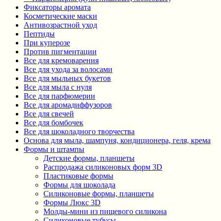
Фиксаторы аромата
Косметические маски
Антивозрастной уход
Пептиды
При куперозе
Против пигментации
Все для кремоварения
Все для ухода за волосами
Все для мыльных букетов
Все для мыла с нуля
Все для парфюмерии
Все для аромадиффузоров
Все для свечей
Все для бомбочек
Все для шоколадного творчества
Основа для мыла, шампуня, кондиционера, геля, крема
Формы и штампы
Детские формы, планшеты
Распродажа силиконовых форм 3D
Пластиковые формы
Формы для шоколада
Силиконовые формы, планшеты
Формы Люкс 3D
Молды-мини из пищевого силикона
Силиконовые тубусы