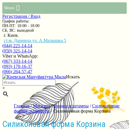
Меню
Регистрация / Вход
График работы:
ПН-ПТ: 10:00 - 18:00
СБ, ВС: выходной
г. Киев.
ст.м. Дарница ул. А.Малышка 5
(044) 221-14-14
(050) 321-14-14
Viber и WhatsApp:
(067) 333-14-14
(093) 170-16-37
(066) 264-57-47
Искать
×
Главная
/
Магазин
/
Формы и штампы
/
Силиконовые
формы, планшеты
/ Силиконовая форма Корзина
Силиконовая форма Корзина