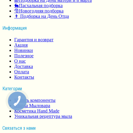
🎁Подборка на День матери и 8 марта
🐇Пасхальная подборка
🎅Новогодняя подборка
👨 Подборка на День Отца
Информация
Гарантия и возврат
Акция
Новинки
Полезное
О нас
Доставка
Оплата
Контакты
Категории
Купить компоненты
Школа Мыловара
Косметика Hand Made
Уникальная рецептура мыла
Связаться з нами