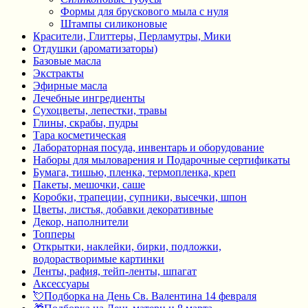
Формы для брускового мыла с нуля
Штампы силиконовые
Красители, Глиттеры, Перламутры, Мики
Отдушки (ароматизаторы)
Базовые масла
Экстракты
Эфирные масла
Лечебные ингредиенты
Сухоцветы, лепестки, травы
Глины, скрабы, пудры
Тара косметическая
Лабораторная посуда, инвентарь и оборудование
Наборы для мыловарения и Подарочные сертификаты
Бумага, тишью, пленка, термопленка, креп
Пакеты, мешочки, саше
Коробки, трапеции, супники, высечки, шпон
Цветы, листья, добавки декоративные
Декор, наполнители
Топперы
Открытки, наклейки, бирки, подложки,
водорастворимые картинки
Ленты, рафия, тейп-ленты, шпагат
Аксессуары
💘Подборка на День Св. Валентина 14 февраля