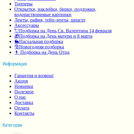
Топперы
Открытки, наклейки, бирки, подложки,
водорастворимые картинки
Ленты, рафия, тейп-ленты, шпагат
Аксессуары
💘Подборка на День Св. Валентина 14 февраля
🎁Подборка на День матери и 8 марта
🐇Пасхальная подборка
🎅Новогодняя подборка
👨 Подборка на День Отца
Информация
Гарантия и возврат
Акция
Новинки
Полезное
О нас
Доставка
Оплата
Контакты
Категории