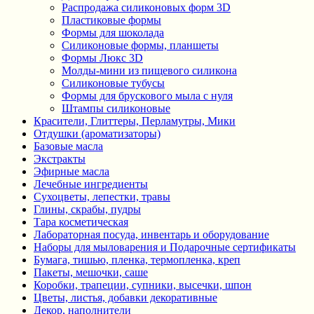
Распродажа силиконовых форм 3D
Пластиковые формы
Формы для шоколада
Силиконовые формы, планшеты
Формы Люкс 3D
Молды-мини из пищевого силикона
Силиконовые тубусы
Формы для брускового мыла с нуля
Штампы силиконовые
Красители, Глиттеры, Перламутры, Мики
Отдушки (ароматизаторы)
Базовые масла
Экстракты
Эфирные масла
Лечебные ингредиенты
Сухоцветы, лепестки, травы
Глины, скрабы, пудры
Тара косметическая
Лабораторная посуда, инвентарь и оборудование
Наборы для мыловарения и Подарочные сертификаты
Бумага, тишью, пленка, термопленка, креп
Пакеты, мешочки, саше
Коробки, трапеции, супники, высечки, шпон
Цветы, листья, добавки декоративные
Декор, наполнители