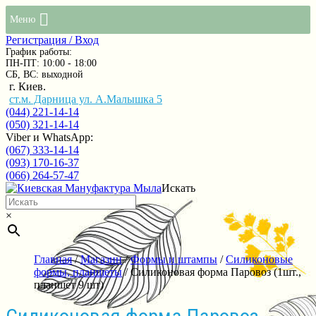
Меню
Регистрация / Вход
График работы:
ПН-ПТ: 10:00 - 18:00
СБ, ВС: выходной
г. Киев.
ст.м. Дарница ул. А.Малышка 5
(044) 221-14-14
(050) 321-14-14
Viber и WhatsApp:
(067) 333-14-14
(093) 170-16-37
(066) 264-57-47
Искать
×
Главная
/
Магазин
/
Формы и штампы
/
Силиконовые
формы, планшеты
/ Силиконовая форма Паровоз (1шт.,
планшет 9 шт)