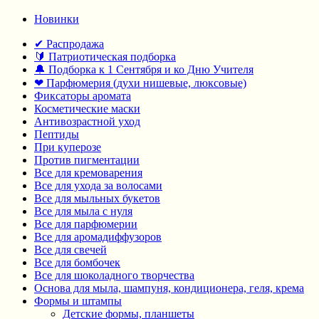
Новинки
✔ Распродажа
🔰 Патриотическая подборка
🔔 Подборка к 1 Сентября и ко Дню Учителя
❤ Парфюмерия (духи нишевые, люксовые)
Фиксаторы аромата
Косметические маски
Антивозрастной уход
Пептиды
При куперозе
Против пигментации
Все для кремоварения
Все для ухода за волосами
Все для мыльных букетов
Все для мыла с нуля
Все для парфюмерии
Все для аромадиффузоров
Все для свечей
Все для бомбочек
Все для шоколадного творчества
Основа для мыла, шампуня, кондиционера, геля, крема
Формы и штампы
Детские формы, планшеты