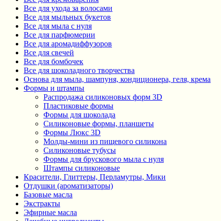
Все для ухода за волосами
Все для мыльных букетов
Все для мыла с нуля
Все для парфюмерии
Все для аромадиффузоров
Все для свечей
Все для бомбочек
Все для шоколадного творчества
Основа для мыла, шампуня, кондиционера, геля, крема
Формы и штампы
Распродажа силиконовых форм 3D
Пластиковые формы
Формы для шоколада
Силиконовые формы, планшеты
Формы Люкс 3D
Молды-мини из пищевого силикона
Силиконовые тубусы
Формы для брускового мыла с нуля
Штампы силиконовые
Красители, Глиттеры, Перламутры, Мики
Отдушки (ароматизаторы)
Базовые масла
Экстракты
Эфирные масла