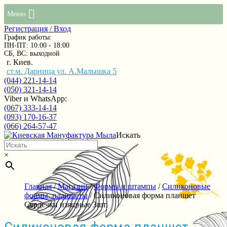
Меню
Регистрация / Вход
График работы:
ПН-ПТ: 10:00 - 18:00
СБ, ВС: выходной
г. Киев.
ст.м. Дарница ул. А.Малышка 5
(044) 221-14-14
(050) 321-14-14
Viber и WhatsApp:
(067) 333-14-14
(093) 170-16-37
(066) 264-57-47
Искать
×
Главная
/
Магазин
/
Формы и штампы
/
Силиконовые
формы, планшеты
/ Силиконовая форма планшет
Сердечки изящные 3шт.