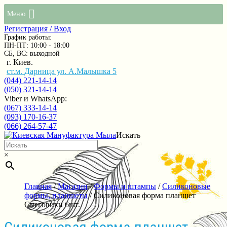
Меню
Регистрация / Вход
График работы:
ПН-ПТ: 10:00 - 18:00
СБ, ВС: выходной
г. Киев.
ст.м. Дарница ул. А.Малышка 5
(044) 221-14-14
(050) 321-14-14
Viber и WhatsApp:
(067) 333-14-14
(093) 170-16-37
(066) 264-57-47
Искать
×
Главная
/
Магазин
/
Формы и штампы
/
Силиконовые
формы, планшеты
/ Силиконовая форма планшет
Снеговики 6шт.