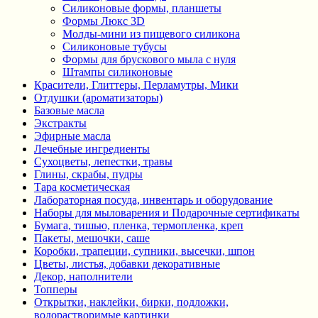
Силиконовые формы, планшеты
Формы Люкс 3D
Молды-мини из пищевого силикона
Силиконовые тубусы
Формы для брускового мыла с нуля
Штампы силиконовые
Красители, Глиттеры, Перламутры, Мики
Отдушки (ароматизаторы)
Базовые масла
Экстракты
Эфирные масла
Лечебные ингредиенты
Сухоцветы, лепестки, травы
Глины, скрабы, пудры
Тара косметическая
Лабораторная посуда, инвентарь и оборудование
Наборы для мыловарения и Подарочные сертификаты
Бумага, тишью, пленка, термопленка, креп
Пакеты, мешочки, саше
Коробки, трапеции, супники, высечки, шпон
Цветы, листья, добавки декоративные
Декор, наполнители
Топперы
Открытки, наклейки, бирки, подложки,
водорастворимые картинки