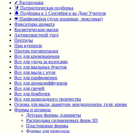
✔ Распродажа
🔰 Патриотическая подборка
🔔 Подборка к 1 Сентября и ко Дню Учителя
❤ Парфюмерия (духи нишевые, люксовые)
Фиксаторы аромата
Косметические маски
Антивозрастной уход
Пептиды
При куперозе
Против пигментации
Все для кремоварения
Все для ухода за волосами
Все для мыльных букетов
Все для мыла с нуля
Все для парфюмерии
Все для аромадиффузоров
Все для свечей
Все для бомбочек
Все для шоколадного творчества
Основа для мыла, шампуня, кондиционера, геля, крема
Формы и штампы
Детские формы, планшеты
Распродажа силиконовых форм 3D
Пластиковые формы
Формы для шоколада