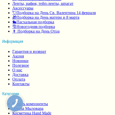
Ленты, рафия, тейп-ленты, шпагат
Аксессуары
💘Подборка на День Св. Валентина 14 февраля
🎁Подборка на День матери и 8 марта
🐇Пасхальная подборка
🎅Новогодняя подборка
👨 Подборка на День Отца
Информация
Гарантия и возврат
Акция
Новинки
Полезное
О нас
Доставка
Оплата
Контакты
Категории
Купить компоненты
Школа Мыловара
Косметика Hand Made