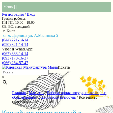
Меню
Регистрация / Вход
График работы:
ПН-ПТ: 10:00 - 18:00
СБ, ВС: выходной
г. Киев.
ст.м. Дарница ул. А.Малышка 5
(044) 221-14-14
(050) 321-14-14
Viber и WhatsApp:
(067) 333-14-14
(093) 170-16-37
(066) 264-57-47
Искать
×
Главная
/
Магазин
/
Лабораторная посуда, инвентарь и
оборудование
/
Лабораторная посуда
/ Контейнер
пластиковый с крышкой