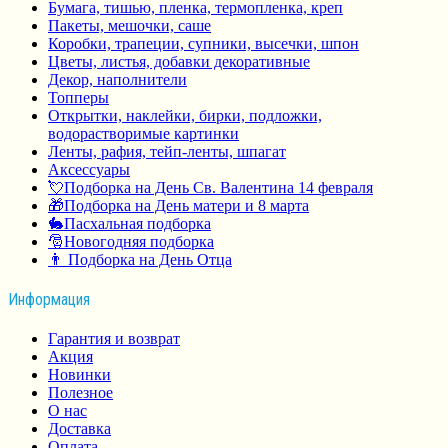
Бумага, тишью, пленка, термопленка, креп
Пакеты, мешочки, саше
Коробки, трапеции, супники, высечки, шпон
Цветы, листья, добавки декоративные
Декор, наполнители
Топперы
Открытки, наклейки, бирки, подложки,
водорастворимые картинки
Ленты, рафия, тейп-ленты, шпагат
Аксессуары
💘Подборка на День Св. Валентина 14 февраля
🎁Подборка на День матери и 8 марта
🐇Пасхальная подборка
🎅Новогодняя подборка
👨 Подборка на День Отца
Информация
Гарантия и возврат
Акция
Новинки
Полезное
О нас
Доставка
Оплата