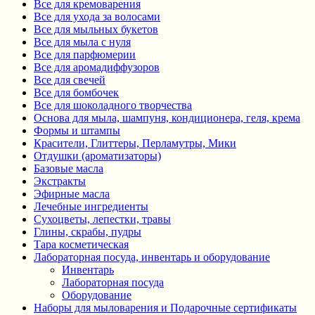
Все для кремоварения
Все для ухода за волосами
Все для мыльных букетов
Все для мыла с нуля
Все для парфюмерии
Все для аромадиффузоров
Все для свечей
Все для бомбочек
Все для шоколадного творчества
Основа для мыла, шампуня, кондиционера, геля, крема
Формы и штампы
Красители, Глиттеры, Перламутры, Мики
Отдушки (ароматизаторы)
Базовые масла
Экстракты
Эфирные масла
Лечебные ингредиенты
Сухоцветы, лепестки, травы
Глины, скрабы, пудры
Тара косметическая
Лабораторная посуда, инвентарь и оборудование
Инвентарь
Лабораторная посуда
Оборудование
Наборы для мыловарения и Подарочные сертификаты