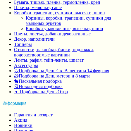
Бумага, тишью, пленка, термопленка, креп
Пакеты, мешочки, саше
Коробки, трапеции, супники, высечки, шпон
Корзины, коробки, трапеции, супники для
мыльных букетов
Коробки упаковочные, высечки, шпон
Цветы, листья, добавки декоративные
Декор, наполнители
Топперы
Открытки, наклейки, бирки, подложки,
водорастворимые картинки
Ленты, рафия, тейп-ленты, шпагат
Аксессуары
💘Подборка на День Св. Валентина 14 февраля
🎁Подборка на День матери и 8 марта
🐇Пасхальная подборка
🎅Новогодняя подборка
👨 Подборка на День Отца
Информация
Гарантия и возврат
Акция
Новинки
Полезное