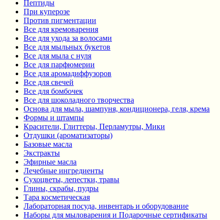
Пептиды
При куперозе
Против пигментации
Все для кремоварения
Все для ухода за волосами
Все для мыльных букетов
Все для мыла с нуля
Все для парфюмерии
Все для аромадиффузоров
Все для свечей
Все для бомбочек
Все для шоколадного творчества
Основа для мыла, шампуня, кондиционера, геля, крема
Формы и штампы
Красители, Глиттеры, Перламутры, Мики
Отдушки (ароматизаторы)
Базовые масла
Экстракты
Эфирные масла
Лечебные ингредиенты
Сухоцветы, лепестки, травы
Глины, скрабы, пудры
Тара косметическая
Лабораторная посуда, инвентарь и оборудование
Наборы для мыловарения и Подарочные сертификаты