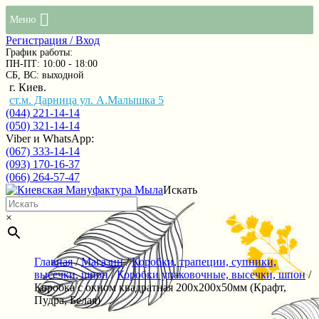
Меню
Регистрация / Вход
График работы:
ПН-ПТ: 10:00 - 18:00
СБ, ВС: выходной
г. Киев.
ст.м. Дарница ул. А.Малышка 5
(044) 221-14-14
(050) 321-14-14
Viber и WhatsApp:
(067) 333-14-14
(093) 170-16-37
(066) 264-57-47
Искать
×
Главная
/
Магазин
/
Коробки, трапеции, супники,
высечки, шпон
/
Коробки упаковочные, высечки, шпон
/
Коробка с окном квадратная 200х200х50мм (Крафт,
Пудра, Белая)