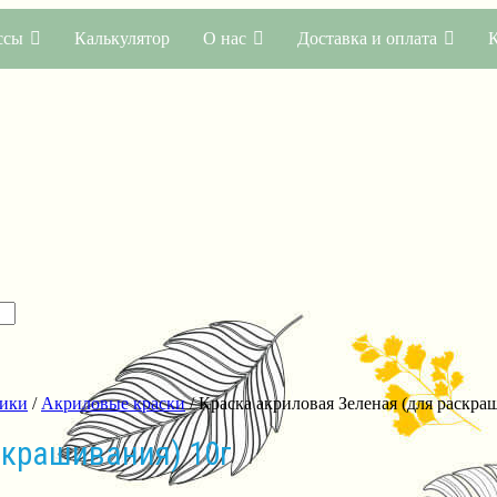
ссы
Калькулятор
О нас
Доставка и оплата
Мики
/
Акриловые краски
/ Краска акриловая Зеленая (для раскра
скрашивания) 10г