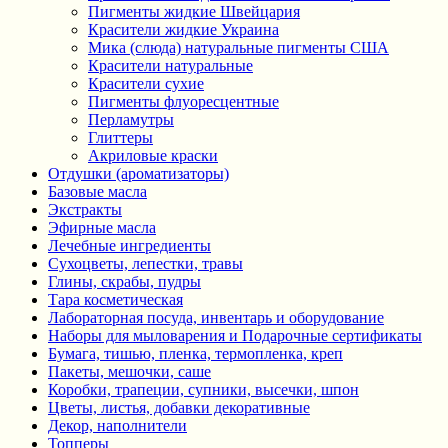
Пигменты жидкие Швейцария
Красители жидкие Украина
Мика (слюда) натуральные пигменты США
Красители натуральные
Красители сухие
Пигменты флуоресцентные
Перламутры
Глиттеры
Акриловые краски
Отдушки (ароматизаторы)
Базовые масла
Экстракты
Эфирные масла
Лечебные ингредиенты
Сухоцветы, лепестки, травы
Глины, скрабы, пудры
Тара косметическая
Лабораторная посуда, инвентарь и оборудование
Наборы для мыловарения и Подарочные сертификаты
Бумага, тишью, пленка, термопленка, креп
Пакеты, мешочки, саше
Коробки, трапеции, супники, высечки, шпон
Цветы, листья, добавки декоративные
Декор, наполнители
Топперы