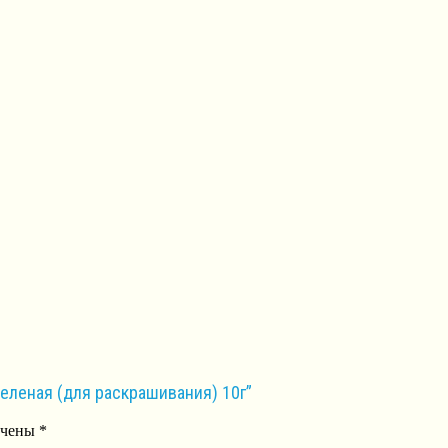
Зеленая (для раскрашивания) 10г”
ечены
*