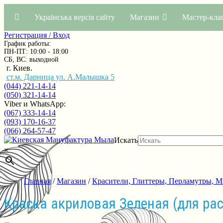
Українська версія сайту
Магазин
Мастер-кла
Регистрация / Вход
График работы:
ПН-ПТ: 10:00 - 18:00
СБ, ВС: выходной
г. Киев.
ст.м. Дарница ул. А.Малышка 5
(044) 221-14-14
(050) 321-14-14
Viber и WhatsApp:
(067) 333-14-14
(093) 170-16-37
(066) 264-57-47
Искать
×
Главная
/
Магазин
/
Красители, Глиттеры, Перламутры, 
Краска акриловая Зеленая (для ра