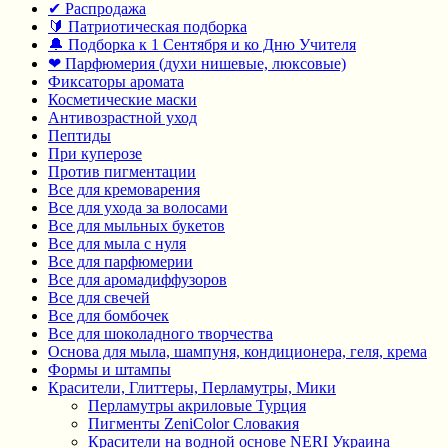
✔ Распродажа
🔰 Патриотическая подборка
🔔 Подборка к 1 Сентября и ко Дню Учителя
❤ Парфюмерия (духи нишевые, люксовые)
Фиксаторы аромата
Косметические маски
Антивозрастной уход
Пептиды
При куперозе
Против пигментации
Все для кремоварения
Все для ухода за волосами
Все для мыльных букетов
Все для мыла с нуля
Все для парфюмерии
Все для аромадиффузоров
Все для свечей
Все для бомбочек
Все для шоколадного творчества
Основа для мыла, шампуня, кондиционера, геля, крема
Формы и штампы
Красители, Глиттеры, Перламутры, Мики
Перламутры акриловые Турция
Пигменты ZeniColor Словакия
Красители на водной основе NERI Украина