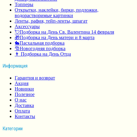
Топперы
Открытки, наклейки, бирки, подложки,
водорастворимые картинки
Ленты, рафия, тейп-ленты, шпагат
Аксессуары
💘Подборка на День Св. Валентина 14 февраля
🎁Подборка на День матери и 8 марта
🐇Пасхальная подборка
🎅Новогодняя подборка
👨 Подборка на День Отца
Информация
Гарантия и возврат
Акция
Новинки
Полезное
О нас
Доставка
Оплата
Контакты
Категории