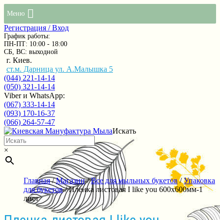
Меню
Регистрация / Вход
График работы:
ПН-ПТ: 10:00 - 18:00
СБ, ВС: выходной
г. Киев.
ст.м. Дарница ул. А.Малышка 5
(044) 221-14-14
(050) 321-14-14
Viber и WhatsApp:
(067) 333-14-14
(093) 170-16-37
(066) 264-57-47
Искать
×
Главная
/
Магазин
/
Все для мыльных букетов
/
Упаковка
для букетов
/ Пленка листовая I like you 600х600мм-1
лист