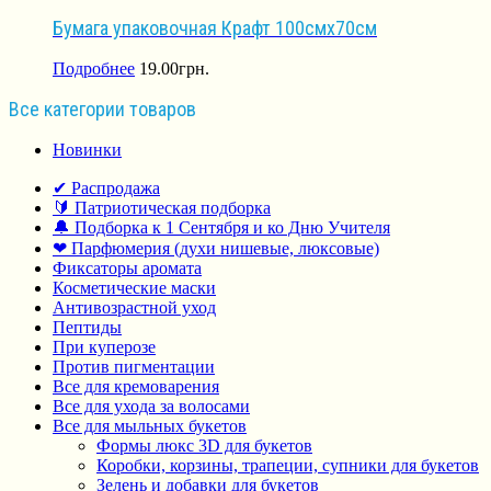
Бумага упаковочная Крафт 100смх70см
Подробнее
19.00
грн.
Все категории товаров
Новинки
✔ Распродажа
🔰 Патриотическая подборка
🔔 Подборка к 1 Сентября и ко Дню Учителя
❤ Парфюмерия (духи нишевые, люксовые)
Фиксаторы аромата
Косметические маски
Антивозрастной уход
Пептиды
При куперозе
Против пигментации
Все для кремоварения
Все для ухода за волосами
Все для мыльных букетов
Формы люкс 3D для букетов
Коробки, корзины, трапеции, супники для букетов
Зелень и добавки для букетов