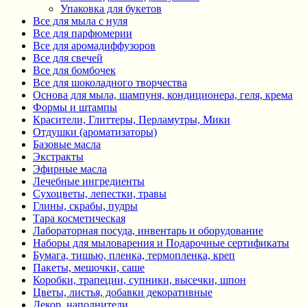
Упаковка для букетов
Все для мыла с нуля
Все для парфюмерии
Все для аромадиффузоров
Все для свечей
Все для бомбочек
Все для шоколадного творчества
Основа для мыла, шампуня, кондиционера, геля, крема
Формы и штампы
Красители, Глиттеры, Перламутры, Мики
Отдушки (ароматизаторы)
Базовые масла
Экстракты
Эфирные масла
Лечебные ингредиенты
Сухоцветы, лепестки, травы
Глины, скрабы, пудры
Тара косметическая
Лабораторная посуда, инвентарь и оборудование
Наборы для мыловарения и Подарочные сертификаты
Бумага, тишью, пленка, термопленка, креп
Пакеты, мешочки, саше
Коробки, трапеции, супники, высечки, шпон
Цветы, листья, добавки декоративные
Декор, наполнители