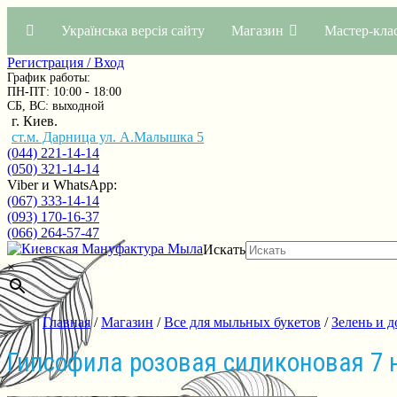
Українська версія сайту
Магазин
Мастер-кла
Регистрация / Вход
График работы:
ПН-ПТ: 10:00 - 18:00
СБ, ВС: выходной
г. Киев.
ст.м. Дарница ул. А.Малышка 5
(044) 221-14-14
(050) 321-14-14
Viber и WhatsApp:
(067) 333-14-14
(093) 170-16-37
(066) 264-57-47
Искать
×
Главная
/
Магазин
/
Все для мыльных букетов
/
Зелень и д
Гипсофила розовая силиконовая 7 