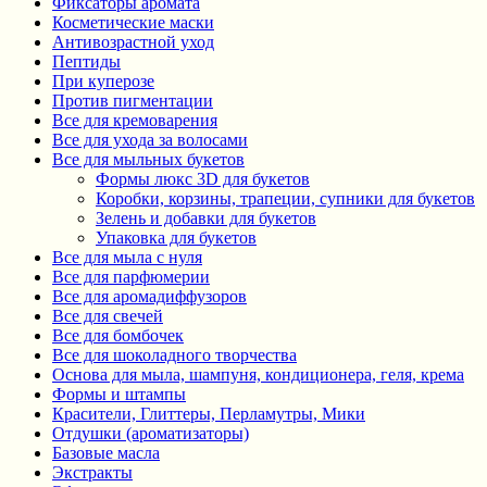
Фиксаторы аромата
Косметические маски
Антивозрастной уход
Пептиды
При куперозе
Против пигментации
Все для кремоварения
Все для ухода за волосами
Все для мыльных букетов
Формы люкс 3D для букетов
Коробки, корзины, трапеции, супники для букетов
Зелень и добавки для букетов
Упаковка для букетов
Все для мыла с нуля
Все для парфюмерии
Все для аромадиффузоров
Все для свечей
Все для бомбочек
Все для шоколадного творчества
Основа для мыла, шампуня, кондиционера, геля, крема
Формы и штампы
Красители, Глиттеры, Перламутры, Мики
Отдушки (ароматизаторы)
Базовые масла
Экстракты