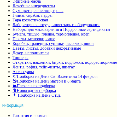
Эфирные масла
Лечебные ингредиенты
Сухоцветы, лепестки, травы
Глины, скрабы, пудры
Тара косметическая
Лабораторная посуда, инвентарь и оборудование
Наборы для мыловарения и Подарочные сертификаты
Бумага, тишью, пленка, термопленка, креп
Пакеты, мешочки, саше
Коробки, трапеции, супники, высечки, шпон
Цветы, листья, добавки декоративные
Декор, наполнители
Топперы
Открытки, наклейки, бирки, подложки, водорастворимые
Ленты, рафия, тейп-ленты, шпагат
Аксессуары
💘Подборка на День Св. Валентина 14 февраля
🎁Подборка на День матери и 8 марта
🐇Пасхальная подборка
🎅Новогодняя подборка
👨 Подборка на День Отца
Информация
Гарантия и возврат