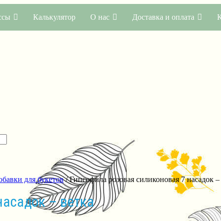
ссы
Калькулятор
О нас
Доставка и оплата
обавки для букетов
/ Гипсофила розовая силиконовая 7 насадок –
насадок – ветка