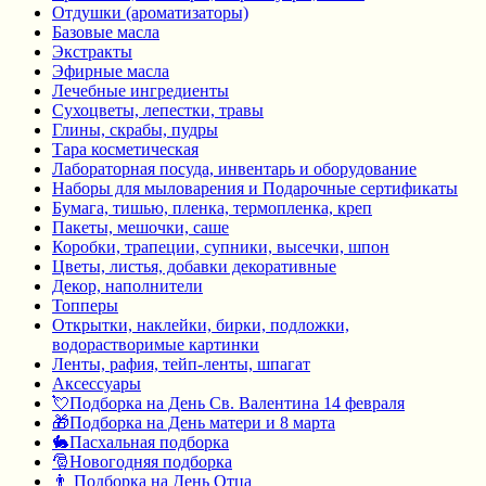
Отдушки (ароматизаторы)
Базовые масла
Экстракты
Эфирные масла
Лечебные ингредиенты
Сухоцветы, лепестки, травы
Глины, скрабы, пудры
Тара косметическая
Лабораторная посуда, инвентарь и оборудование
Наборы для мыловарения и Подарочные сертификаты
Бумага, тишью, пленка, термопленка, креп
Пакеты, мешочки, саше
Коробки, трапеции, супники, высечки, шпон
Цветы, листья, добавки декоративные
Декор, наполнители
Топперы
Открытки, наклейки, бирки, подложки,
водорастворимые картинки
Ленты, рафия, тейп-ленты, шпагат
Аксессуары
💘Подборка на День Св. Валентина 14 февраля
🎁Подборка на День матери и 8 марта
🐇Пасхальная подборка
🎅Новогодняя подборка
👨 Подборка на День Отца