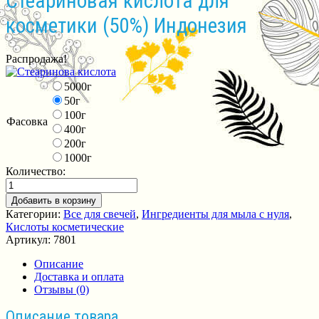
Стеариновая кислота для
косметики (50%) Индонезия
Распродажа!
5000г
50г
100г
Фасовка
400г
200г
1000г
Количество:
Добавить в корзину
Категории:
Все для свечей
,
Ингредиенты для мыла с нуля
,
Кислоты косметические
Артикул:
7801
Описание
Доставка и оплата
Отзывы (0)
Описание товара