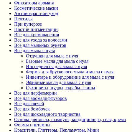
Фиксаторы аромата
Косметические маски
Антивозрастной уход
Пептиды
При куперозе
Против пигментации
Все для кремоварения
Все для ухода за волосами
Все для мыльных букетов
Все для мыла с нуля
Отдушки для мыла с нуля
Базовые масла для мыла с нуля
Ингредиенты для мыла с нуля
Формы для брускового мыла и мыла с нуля
Инвентарь и оборудование для мыла с нуля
Эфирные масла для мыла с нуля
Сухоцветы, пудры, скрабы, глины
Все для парфюмерии
Все для аромадиффузоров
Все для свечей
Все для бомбочек
Все для шоколадного творчества
Основа для мыла, шампуня, кондиционера, геля, крема
Формы и штампы
Красители, Глиттеры, Перламутры, Мики