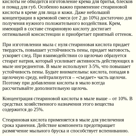
кислоты не обходится изготовление крема для бритья, блесков
и помад для губ. Особенно важно применение стеариновой
кислоты в креме для лица и кожи. Даже небольшой
концентрации в кремовой смеси (от 2 до 10%) достаточно для
получения нужного положительного воздействия. Крем,
имеющий в составе стеариновую кислоту достигает
оптимальной консистенции и приобретает приятный оттенок.
При изготовлении мыла с нуля стеариновая кислота придает
твердость, повышает устойчивость пены, придает матовость,
ускоряет след. При взаимодействии со щелочью образуется
стеарат натрия, который усиливает активность действующих в
мыле ингредиентов. В мыле используют 3-5%, что повышает
устойчивость пены. Будьте внимательны: кислота, попадая в
щелочную среду, нейтрализуется – «съедает» часть щелочи.
Поэтому при добавлении кислоты в мыло всегда
рассчитывайте дополнительную щелочь.
Концентрация стеариновой кислоты в мыле выше – от 10%. В
средствах хозяйственного назначения этого вещества
содержится до 25%.
Стеариновая кислота применяется в мыле для увеличения
срока хранения. Действие компонента предотвращает
размягчение мыльного бруска и способствует вспениванию.