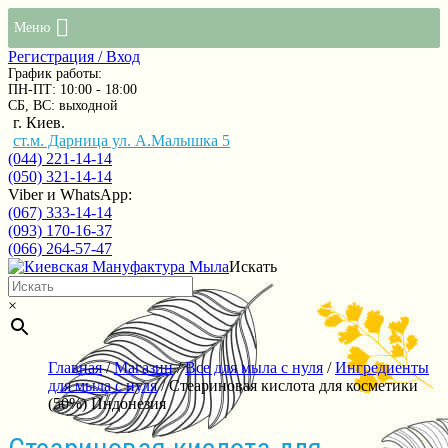
Меню
Регистрация / Вход
График работы:
ПН-ПТ: 10:00 - 18:00
СБ, ВС: выходной
г. Киев.
ст.м. Дарница ул. А.Малышка 5
(044) 221-14-14
(050) 321-14-14
Viber и WhatsApp:
(067) 333-14-14
(093) 170-16-37
(066) 264-57-47
Искать
×
Главная
/
Магазин
/
Все для мыла с нуля
/
Ингредиенты
для мыла с нуля
/ Стеариновая кислота для косметики
(50%) Индонезия