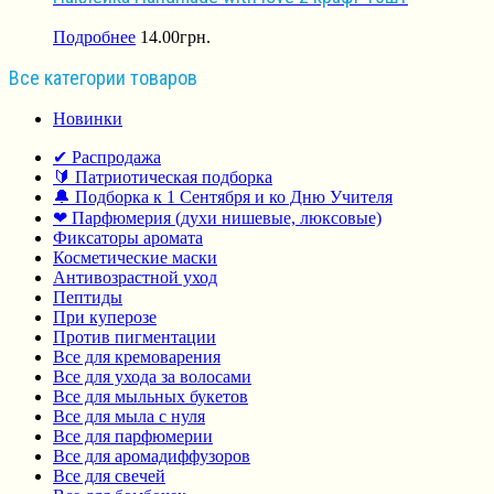
Подробнее
14.00
грн.
Все категории товаров
Новинки
✔ Распродажа
🔰 Патриотическая подборка
🔔 Подборка к 1 Сентября и ко Дню Учителя
❤ Парфюмерия (духи нишевые, люксовые)
Фиксаторы аромата
Косметические маски
Антивозрастной уход
Пептиды
При куперозе
Против пигментации
Все для кремоварения
Все для ухода за волосами
Все для мыльных букетов
Все для мыла с нуля
Все для парфюмерии
Все для аромадиффузоров
Все для свечей