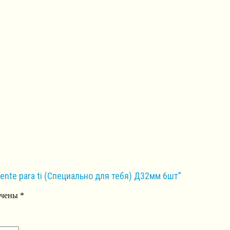
ente para ti (Специально для тебя) Д32мм 6шт”
ечены
*