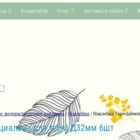
ссы
Калькулятор
О нас
Доставка и оплата
и, водорастворимые картинки
/
Наклейки
/ Наклейка Especialmen
пециально для тебя) Д32мм 6шт