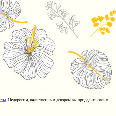
еты
. Недорогим, качественным декором вы придадите своим