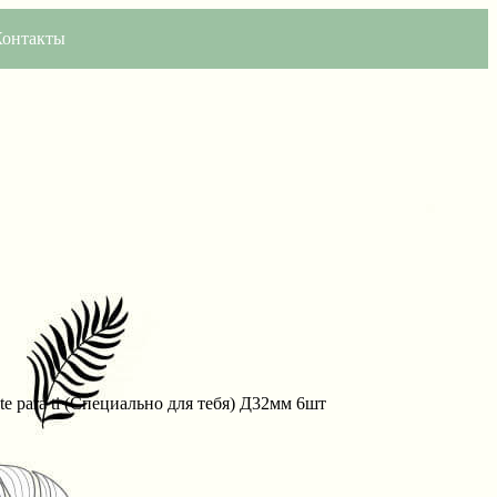
Контакты
te para ti (Специально для тебя) Д32мм 6шт