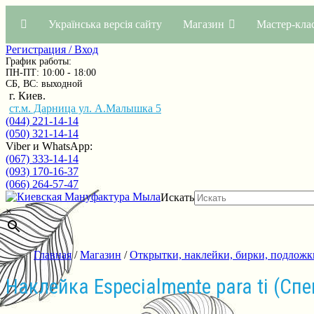
Українська версія сайту
Магазин
Мастер-кла
Регистрация / Вход
График работы:
ПН-ПТ: 10:00 - 18:00
СБ, ВС: выходной
г. Киев.
ст.м. Дарница ул. А.Малышка 5
(044) 221-14-14
(050) 321-14-14
Viber и WhatsApp:
(067) 333-14-14
(093) 170-16-37
(066) 264-57-47
Искать
×
Главная
/
Магазин
/
Открытки, наклейки, бирки, подложк
Наклейка Especialmente para ti (С