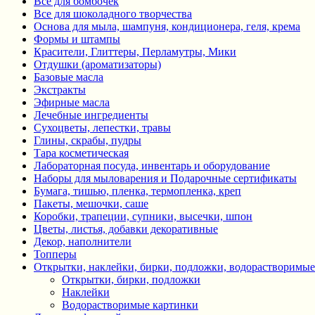
Все для бомбочек
Все для шоколадного творчества
Основа для мыла, шампуня, кондиционера, геля, крема
Формы и штампы
Красители, Глиттеры, Перламутры, Мики
Отдушки (ароматизаторы)
Базовые масла
Экстракты
Эфирные масла
Лечебные ингредиенты
Сухоцветы, лепестки, травы
Глины, скрабы, пудры
Тара косметическая
Лабораторная посуда, инвентарь и оборудование
Наборы для мыловарения и Подарочные сертификаты
Бумага, тишью, пленка, термопленка, креп
Пакеты, мешочки, саше
Коробки, трапеции, супники, высечки, шпон
Цветы, листья, добавки декоративные
Декор, наполнители
Топперы
Открытки, наклейки, бирки, подложки, водорастворимые
Открытки, бирки, подложки
Наклейки
Водорастворимые картинки