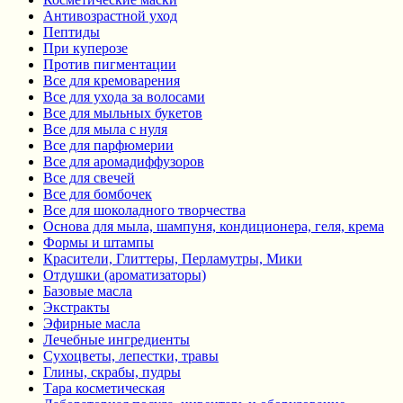
Антивозрастной уход
Пептиды
При куперозе
Против пигментации
Все для кремоварения
Все для ухода за волосами
Все для мыльных букетов
Все для мыла с нуля
Все для парфюмерии
Все для аромадиффузоров
Все для свечей
Все для бомбочек
Все для шоколадного творчества
Основа для мыла, шампуня, кондиционера, геля, крема
Формы и штампы
Красители, Глиттеры, Перламутры, Мики
Отдушки (ароматизаторы)
Базовые масла
Экстракты
Эфирные масла
Лечебные ингредиенты
Сухоцветы, лепестки, травы
Глины, скрабы, пудры
Тара косметическая