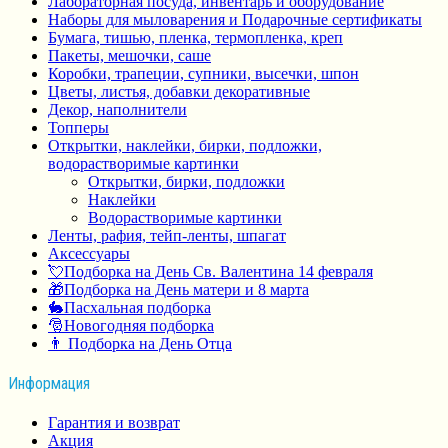
Лабораторная посуда, инвентарь и оборудование
Наборы для мыловарения и Подарочные сертификаты
Бумага, тишью, пленка, термопленка, креп
Пакеты, мешочки, саше
Коробки, трапеции, супники, высечки, шпон
Цветы, листья, добавки декоративные
Декор, наполнители
Топперы
Открытки, наклейки, бирки, подложки,
водорастворимые картинки
Открытки, бирки, подложки
Наклейки
Водорастворимые картинки
Ленты, рафия, тейп-ленты, шпагат
Аксессуары
💘Подборка на День Св. Валентина 14 февраля
🎁Подборка на День матери и 8 марта
🐇Пасхальная подборка
🎅Новогодняя подборка
👨 Подборка на День Отца
Информация
Гарантия и возврат
Акция