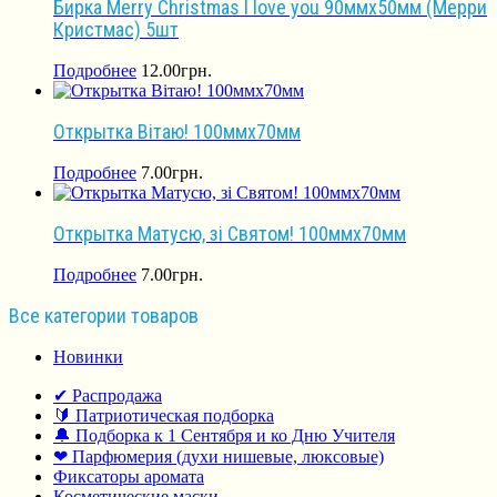
Бирка Merry Christmas I love you 90ммх50мм (Мерри
Кристмас) 5шт
Подробнее
12.00
грн.
Открытка Вітаю! 100ммх70мм
Подробнее
7.00
грн.
Открытка Матусю, зі Святом! 100ммх70мм
Подробнее
7.00
грн.
Все категории товаров
Новинки
✔ Распродажа
🔰 Патриотическая подборка
🔔 Подборка к 1 Сентября и ко Дню Учителя
❤ Парфюмерия (духи нишевые, люксовые)
Фиксаторы аромата
Косметические маски