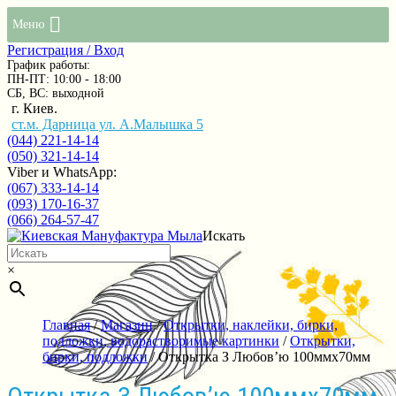
Меню
Регистрация / Вход
График работы:
ПН-ПТ: 10:00 - 18:00
СБ, ВС: выходной
г. Киев.
ст.м. Дарница ул. А.Малышка 5
(044) 221-14-14
(050) 321-14-14
Viber и WhatsApp:
(067) 333-14-14
(093) 170-16-37
(066) 264-57-47
Искать
×
Главная
/
Магазин
/
Открытки, наклейки, бирки,
подложки, водорастворимые картинки
/
Открытки,
бирки, подложки
/ Открытка З Любов’ю 100ммх70мм