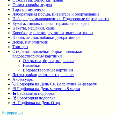
Сухоцветы, лепестки, травы
Глины, скрабы, пудры
Тара косметическая
Лабораторная посуда, инвентарь и оборудование
Наборы для мыловарения и Подарочные сертификаты
Бумага, тишью, пленка, термопленка, креп
Пакеты, мешочки, саше
Коробки, трапеции, супники, высечки, шпон
Цветы, листья, добавки декоративные
Декор, наполнители
Топперы
Открытки, наклейки, бирки, подложки,
водорастворимые картинки
Открытки, бирки, подложки
Наклейки
Водорастворимые картинки
Ленты, рафия, тейп-ленты, шпагат
Аксессуары
💘Подборка на День Св. Валентина 14 февраля
🎁Подборка на День матери и 8 марта
🐇Пасхальная подборка
🎅Новогодняя подборка
👨 Подборка на День Отца
Информация