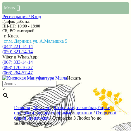
Меню
Регистрация / Вход
График работы:
ПН-ПТ: 10:00 - 18:00
СБ, ВС: выходной
г. Киев.
ст.м. Дарница ул. А.Малышка 5
(044) 221-14-14
(050) 321-14-14
Viber и WhatsApp:
(067) 333-14-14
(093) 170-16-37
(066) 264-57-47
Искать
×
Главная
/
Магазин
/
Открытки, наклейки, бирки,
подложки, водорастворимые картинки
/
Открытки,
бирки, подложки
/ Открытка З Любов’ю до
знань!100ммх70мм