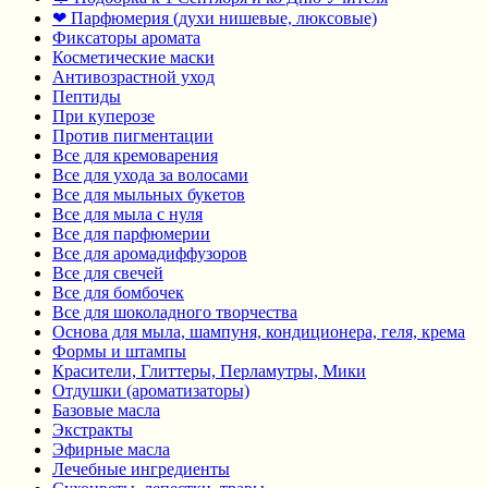
❤ Парфюмерия (духи нишевые, люксовые)
Фиксаторы аромата
Косметические маски
Антивозрастной уход
Пептиды
При куперозе
Против пигментации
Все для кремоварения
Все для ухода за волосами
Все для мыльных букетов
Все для мыла с нуля
Все для парфюмерии
Все для аромадиффузоров
Все для свечей
Все для бомбочек
Все для шоколадного творчества
Основа для мыла, шампуня, кондиционера, геля, крема
Формы и штампы
Красители, Глиттеры, Перламутры, Мики
Отдушки (ароматизаторы)
Базовые масла
Экстракты
Эфирные масла
Лечебные ингредиенты