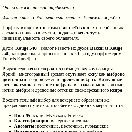
Относятся к нишевой парфюмерии.
Флакон: стекло. Распылитель: металл. Упаковка: коробка
Парфюм входит в топ самых востребованных и необычных
ароматов нашего времени, подчеркивая статус и
индивидуальность своего обладателя.
Духи
Rouge 540
- аналог известных духов
Baccarat Rouge
540
, которые были презентованы в 2015 году парфюмером
Francis Kurkdjian.
Выразительная и невероятно насыщенная композиция.
Яркий, многогранный аромат окутывает кожу как
амброво-
цветочный
и одновременно
древесный
бриз. Воздушные
ноты
жасмина
и сияние
шафрана
выражают минеральные
нотки
амбры
и древесные оттенки свежесрезанного
кедра.
Восхитительный выбор для вечернего образа или же
прекрасный спутник для особенных дневных мероприятий
Пол:
Женский, Мужской, Унисекс
Классификация:
вечерние, дневные
Ароматы:
восточные, цветочные, гурманские
Верхние ноты:
горький миндаль и шафран