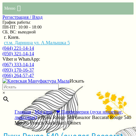
Меню
Регистрация / Вход
График работы:
ПН-ПТ: 10:00 - 18:00
СБ, ВС: выходной
г. Киев.
ст.м. Дарница ул. А.Малышка 5
(044) 221-14-14
(050) 321-14-14
Viber и WhatsApp:
(067) 333-14-14
(093) 170-16-37
(066) 264-57-47
Искать
×
Главная
/
Магазин
/
❤ Парфюмерия (духи нишевые,
люксовые)
/ Духи Rouge 540 (аналог Baccarat Rouge 540
Maison Francis Kurkdjian) Unisex