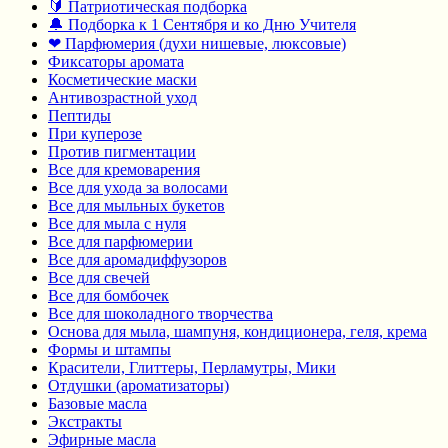
🔰 Патриотическая подборка
🔔 Подборка к 1 Сентября и ко Дню Учителя
❤ Парфюмерия (духи нишевые, люксовые)
Фиксаторы аромата
Косметические маски
Антивозрастной уход
Пептиды
При куперозе
Против пигментации
Все для кремоварения
Все для ухода за волосами
Все для мыльных букетов
Все для мыла с нуля
Все для парфюмерии
Все для аромадиффузоров
Все для свечей
Все для бомбочек
Все для шоколадного творчества
Основа для мыла, шампуня, кондиционера, геля, крема
Формы и штампы
Красители, Глиттеры, Перламутры, Мики
Отдушки (ароматизаторы)
Базовые масла
Экстракты
Эфирные масла