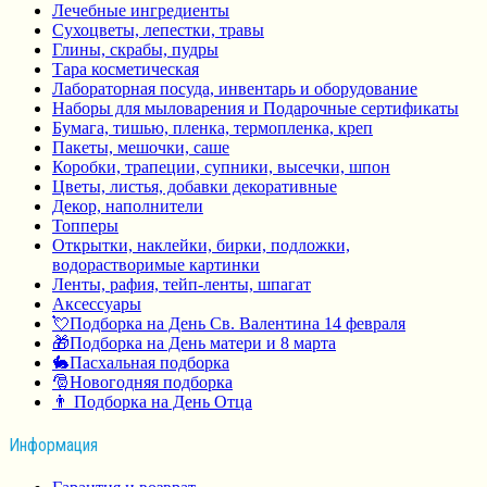
Лечебные ингредиенты
Сухоцветы, лепестки, травы
Глины, скрабы, пудры
Тара косметическая
Лабораторная посуда, инвентарь и оборудование
Наборы для мыловарения и Подарочные сертификаты
Бумага, тишью, пленка, термопленка, креп
Пакеты, мешочки, саше
Коробки, трапеции, супники, высечки, шпон
Цветы, листья, добавки декоративные
Декор, наполнители
Топперы
Открытки, наклейки, бирки, подложки,
водорастворимые картинки
Ленты, рафия, тейп-ленты, шпагат
Аксессуары
💘Подборка на День Св. Валентина 14 февраля
🎁Подборка на День матери и 8 марта
🐇Пасхальная подборка
🎅Новогодняя подборка
👨 Подборка на День Отца
Информация