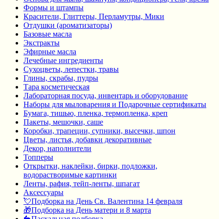
Формы и штампы
Красители, Глиттеры, Перламутры, Мики
Отдушки (ароматизаторы)
Базовые масла
Экстракты
Эфирные масла
Лечебные ингредиенты
Сухоцветы, лепестки, травы
Глины, скрабы, пудры
Тара косметическая
Лабораторная посуда, инвентарь и оборудование
Наборы для мыловарения и Подарочные сертификаты
Бумага, тишью, пленка, термопленка, креп
Пакеты, мешочки, саше
Коробки, трапеции, супники, высечки, шпон
Цветы, листья, добавки декоративные
Декор, наполнители
Топперы
Открытки, наклейки, бирки, подложки,
водорастворимые картинки
Ленты, рафия, тейп-ленты, шпагат
Аксессуары
💘Подборка на День Св. Валентина 14 февраля
🎁Подборка на День матери и 8 марта
🐇Пасхальная подборка