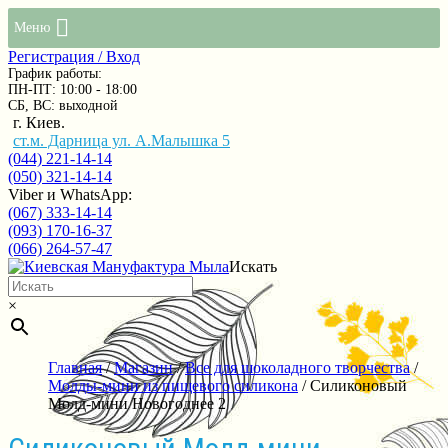
Меню
Регистрация / Вход
График работы:
ПН-ПТ: 10:00 - 18:00
СБ, ВС: выходной
г. Киев.
ст.м. Дарница ул. А.Малышка 5
(044) 221-14-14
(050) 321-14-14
Viber и WhatsApp:
(067) 333-14-14
(093) 170-16-37
(066) 264-57-47
Искать
×
Главная
/
Магазин
/
Все для шоколадного творчества
/
Молды-мини из пищевого силикона
/ Силиконовый
Молд-мини Новогоднее 2