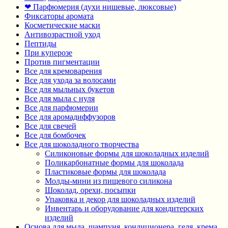
❤ Парфюмерия (духи нишевые, люксовые)
Фиксаторы аромата
Косметические маски
Антивозрастной уход
Пептиды
При куперозе
Против пигментации
Все для кремоварения
Все для ухода за волосами
Все для мыльных букетов
Все для мыла с нуля
Все для парфюмерии
Все для аромадиффузоров
Все для свечей
Все для бомбочек
Все для шоколадного творчества
Силиконовые формы для шоколадных изделий
Поликарбонатные формы для шоколада
Пластиковые формы для шоколада
Молды-мини из пищевого силикона
Шоколад, орехи, посыпки
Упаковка и декор для шоколадных изделий
Инвентарь и оборудование для кондитерских
изделий
Основа для мыла, шампуня, кондиционера, геля, крема