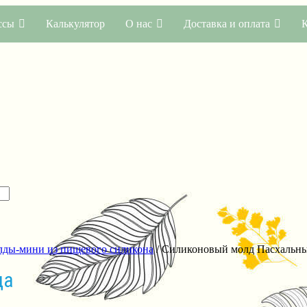
ссы
Калькулятор
О нас
Доставка и оплата
ды-мини из пищевого силикона
/ Силиконовый молд Пасхальны
ца