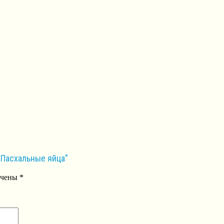
 Пасхальные яйца”
ечены
*