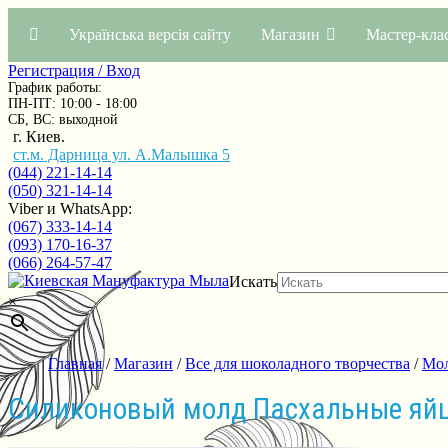
Українська версія сайту
Магазин
Мастер-кла
Регистрация / Вход
График работы:
ПН-ПТ: 10:00 - 18:00
СБ, ВС: выходной
г. Киев.
ст.м. Дарница ул. А.Малышка 5
(044) 221-14-14
(050) 321-14-14
Viber и WhatsApp:
(067) 333-14-14
(093) 170-16-37
(066) 264-57-47
Искать
×
Главная
/
Магазин
/
Все для шоколадного творчества
/
Мол
Силиконовый молд Пасхальные яй