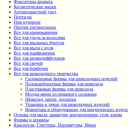
Фиксаторы аромата
Косметические маски
Антивозрастной уход
Пептиды
При куперозе
Против пигментации
Все для кремоварения
Все для ухода за волосами
Все для мыльных букетов
Все для мыла с нуля
Все для парфюмерии
Все для аромадиффузоров
Все для свечей
Все для бомбочек
Все для шоколадного творчества
Силиконовые формы для шоколадных изделий
Поликарбонатные формы для шоколада
Пластиковые формы для шоколада
Молды-мини из пищевого силикона
Шоколад, орехи, посыпки
Упаковка и декор для шоколадных изделий
Инвентарь и оборудование для кондитерских издел
Основа для мыла, шампуня, кондиционера, геля, крема
Формы и штампы
Красители, Глиттеры, Перламутры, Мики