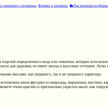
з пищевого силикона
,
Формы и штампы
,
🐇Пасхальная подборк
 изделий определенного вида или тематики, которые использую
пасен для здоровья, не имеет запаха и вкусовых оттенков. Легк
чными массами, как пищевого, так и не пищевого характера:
изготовлены мини-фигурки из шоколада, марципана, мастики, ка
можете очень красиво и оригинально украсить мыло, как снаружи