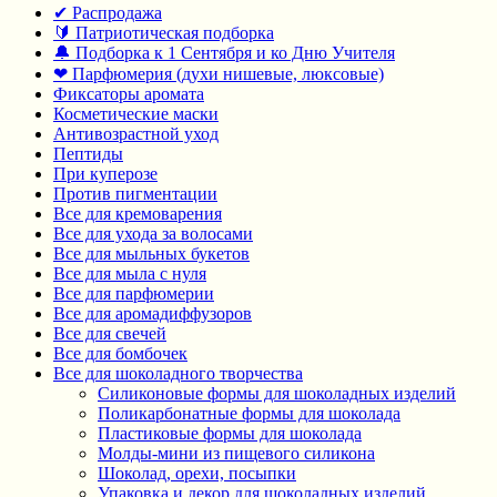
✔ Распродажа
🔰 Патриотическая подборка
🔔 Подборка к 1 Сентября и ко Дню Учителя
❤ Парфюмерия (духи нишевые, люксовые)
Фиксаторы аромата
Косметические маски
Антивозрастной уход
Пептиды
При куперозе
Против пигментации
Все для кремоварения
Все для ухода за волосами
Все для мыльных букетов
Все для мыла с нуля
Все для парфюмерии
Все для аромадиффузоров
Все для свечей
Все для бомбочек
Все для шоколадного творчества
Силиконовые формы для шоколадных изделий
Поликарбонатные формы для шоколада
Пластиковые формы для шоколада
Молды-мини из пищевого силикона
Шоколад, орехи, посыпки
Упаковка и декор для шоколадных изделий