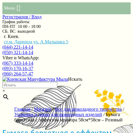
Меню
Регистрация / Вход
График работы:
ПН-ПТ: 10:00 - 18:00
СБ, ВС: выходной
г. Киев.
ст.м. Дарница ул. А.Малышка 5
(044) 221-14-14
(050) 321-14-14
Viber и WhatsApp:
(067) 333-14-14
(093) 170-16-37
(066) 264-57-47
Искать
×
Главная
/
Магазин
/
Все для шоколадного творчества
/
Упаковка и декор для шоколадных изделий
/ Бумага
бархатная с эффектом мрамора 58см*58см – Розовый