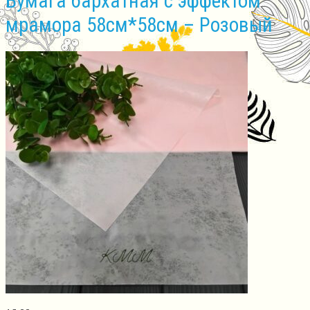
Бумага бархатная с эффектом
мрамора 58см*58см – Розовый