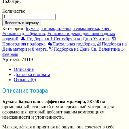
16.00
грн.
Количество:
Добавить в корзину
Категории:
Бумага, тишью, пленка, термопленка, креп
,
Упаковка для букетов
,
Упаковка и декор для шоколадных
изделий
,
🔔 Подборка к 1 Сентября и ко Дню Учителя
,
🎅
Новогодняя подборка
,
🐇Пасхальная подборка
,
🎁Подборка на
День матери и 8 марта
,
💘Подборка на День Св. Валентина 14
февраля
Артикул:
73119
Описание
Доставка и оплата
Отзывы (0)
Описание товара
Бумага бархатная с эффектом мрамора, 58×58 см
–
премиальный, стильный и универсальный материал для
оформления, который добавит вашим композициям
изысканности и утонченности.
Мягкая, лёгкая и приятная на ощупь, она сочетает в себе