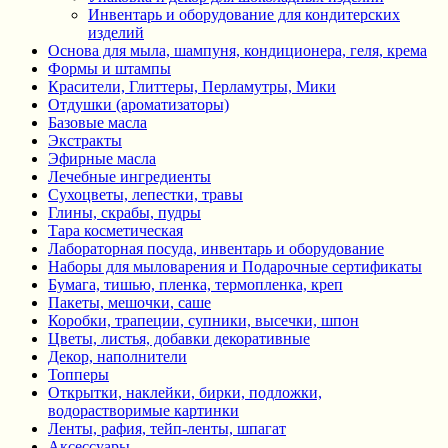
Инвентарь и оборудование для кондитерских
изделий
Основа для мыла, шампуня, кондиционера, геля, крема
Формы и штампы
Красители, Глиттеры, Перламутры, Мики
Отдушки (ароматизаторы)
Базовые масла
Экстракты
Эфирные масла
Лечебные ингредиенты
Сухоцветы, лепестки, травы
Глины, скрабы, пудры
Тара косметическая
Лабораторная посуда, инвентарь и оборудование
Наборы для мыловарения и Подарочные сертификаты
Бумага, тишью, пленка, термопленка, креп
Пакеты, мешочки, саше
Коробки, трапеции, супники, высечки, шпон
Цветы, листья, добавки декоративные
Декор, наполнители
Топперы
Открытки, наклейки, бирки, подложки,
водорастворимые картинки
Ленты, рафия, тейп-ленты, шпагат
Аксессуары