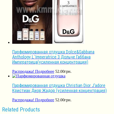
Парфюмированная отдушка Dolce&Gabbana
Anthology L`Imperatrice 3 Дольче Габбана
Императрица(усиленная концентрация)
Распродажа!
Подробнее
52.00
грн.
Парфюмированная отдушка Christian Dior J’adore
Кристиан Диор Жадор (усиленная концентрация)
Распродажа!
Подробнее
52.00
грн.
Related Products