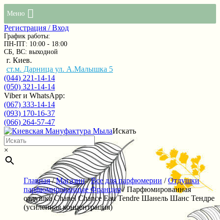
Меню
Регистрация / Вход
График работы:
ПН-ПТ: 10:00 - 18:00
СБ, ВС: выходной
г. Киев.
ст.м. Дарница ул. А.Малышка 5
(044) 221-14-14
(050) 321-14-14
Viber и WhatsApp:
(067) 333-14-14
(093) 170-16-37
(066) 264-57-47
Искать
×
Главная
/
Магазин
/
Все для парфюмерии
/
Отдушки
парфюмированные Франция
/ Парфюмированная
отдушка Chanel Chance Eau Tendre Шанель Шанс Тендре
(усиленная концентрация)