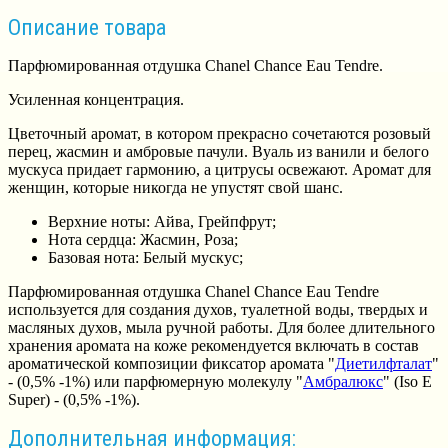
Описание товара
Парфюмированная отдушка Chanel Chance Eau Tendre.
Усиленная концентрация.
Цветочный аромат, в котором прекрасно сочетаются розовый
перец, жасмин и амбровые пачули. Вуаль из ванили и белого
мускуса придает гармонию, а цитрусы освежают. Аромат для
женщин, которые никогда не упустят свой шанс.
Верхние ноты:
Айва, Грейпфрут;
Нота сердца: Жасмин, Роза;
Базовая нота: Белый мускус;
Парфюмированная отдушка Chanel Chance Eau Tendre
используется для создания духов, туалетной воды, твердых и
масляных духов, мыла ручной работы. Для более длительного
хранения аромата на коже рекомендуется включать в состав
ароматической композиции фиксатор аромата "
Диетилфталат
"
- (0,5% -1%) или парфюмерную молекулу "
Амбралюкс
" (Iso E
Super) - (0,5% -1%).
Дополнительная информация: