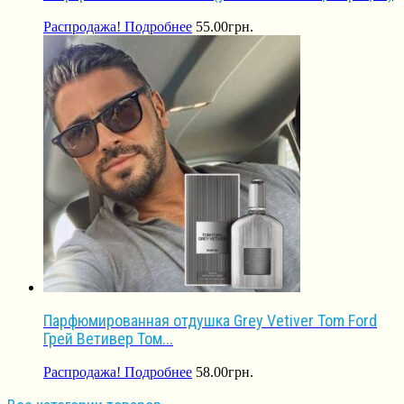
Распродажа!
Подробнее
55.00
грн.
Парфюмированная отдушка Grey Vetiver Tom Ford
Грей Ветивер Том...
Распродажа!
Подробнее
58.00
грн.