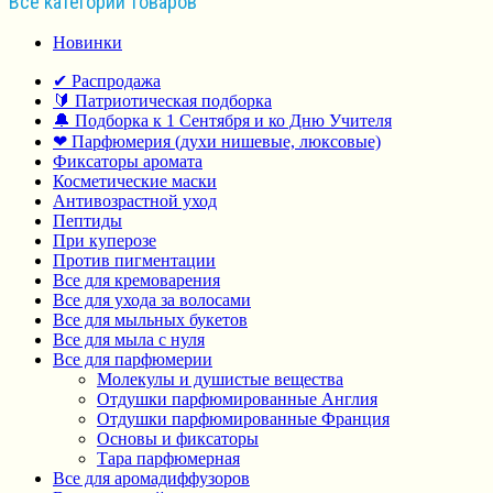
Все категории товаров
Новинки
✔ Распродажа
🔰 Патриотическая подборка
🔔 Подборка к 1 Сентября и ко Дню Учителя
❤ Парфюмерия (духи нишевые, люксовые)
Фиксаторы аромата
Косметические маски
Антивозрастной уход
Пептиды
При куперозе
Против пигментации
Все для кремоварения
Все для ухода за волосами
Все для мыльных букетов
Все для мыла с нуля
Все для парфюмерии
Молекулы и душистые вещества
Отдушки парфюмированные Англия
Отдушки парфюмированные Франция
Основы и фиксаторы
Тара парфюмерная
Все для аромадиффузоров