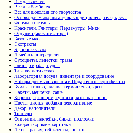
Все для свечей
Все для бомбочек
Все для шоколадного творчества
Основа для мыла, шампуня, кондиционера, геля, крема
Формы и штампы
Красители, Глиттеры, Перламутры, Мики
Отдушки (ароматизаторы)
Базовые масла
Экстракты
Эфирные масла
Лечебные ингредиенты
Сухоцветы, лепестки, травы
Глины, скрабы, пудры
Тара косметическая
Лабораторная посуда, инвентарь и оборудование
Наборы для мыловарения и Подарочные сертификаты
Бумага, тишью, пленка, термопленка, креп
Пакеты, мешочки, саше
Коробки, трапеции, супники, высечки, шпон
Цветы, листья, добавки декоративные
Декор, наполнители
Топперы
Открытки, наклейки, бирки, подложки,
водорастворимые картинки
Ленты, рафия, тейп-ленты, шпагат