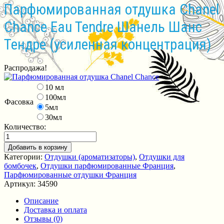
Парфюмированная отдушка Chanel
Chance Eau Tendre Шанель Шанс
Тендре (усиленная концентрация)
Распродажа!
10 мл
100мл
Фасовка
5мл
30мл
Количество:
Добавить в корзину
Категории:
Отдушки (ароматизаторы)
,
Отдушки для
бомбочек
,
Отдушки парфюмированные Франция
,
Парфюмированные отдушки Франция
Артикул:
34590
Описание
Доставка и оплата
Отзывы (0)