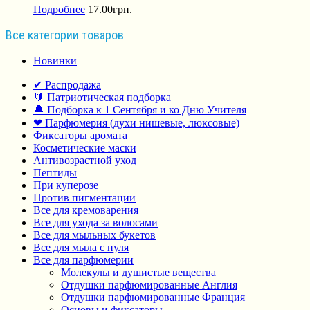
Подробнее
17.00
грн.
Все категории товаров
Новинки
✔ Распродажа
🔰 Патриотическая подборка
🔔 Подборка к 1 Сентября и ко Дню Учителя
❤ Парфюмерия (духи нишевые, люксовые)
Фиксаторы аромата
Косметические маски
Антивозрастной уход
Пептиды
При куперозе
Против пигментации
Все для кремоварения
Все для ухода за волосами
Все для мыльных букетов
Все для мыла с нуля
Все для парфюмерии
Молекулы и душистые вещества
Отдушки парфюмированные Англия
Отдушки парфюмированные Франция
Основы и фиксаторы