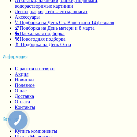
Открытки, наклейки, бирки, подложки,
водорастворимые картинки
Ленты, рафия, тейп-ленты, шпагат
Аксессуары
💘Подборка на День Св. Валентина 14 февраля
🎁Подборка на День матери и 8 марта
🐇Пасхальная подборка
🎅Новогодняя подборка
👨 Подборка на День Отца
Информация
Гарантия и возврат
Акция
Новинки
Полезное
О нас
Доставка
Оплата
Контакты
Категории
Купить компоненты
Школа Мыловара