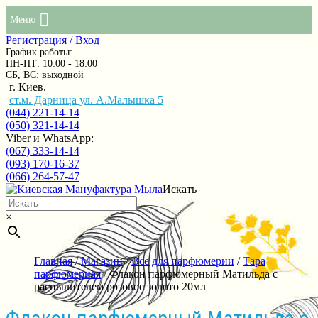
Меню
Регистрация / Вход
График работы:
ПН-ПТ: 10:00 - 18:00
СБ, ВС: выходной
г. Киев.
ст.м. Дарница ул. А.Малышка 5
(044) 221-14-14
(050) 321-14-14
Viber и WhatsApp:
(067) 333-14-14
(093) 170-16-37
(066) 264-57-47
Искать
×
Главная
/
Магазин
/
Все для парфюмерии
/
Тара
парфюмерная
/ Флакон парфюмерный Матильда с
распылителем розовое золото 20мл