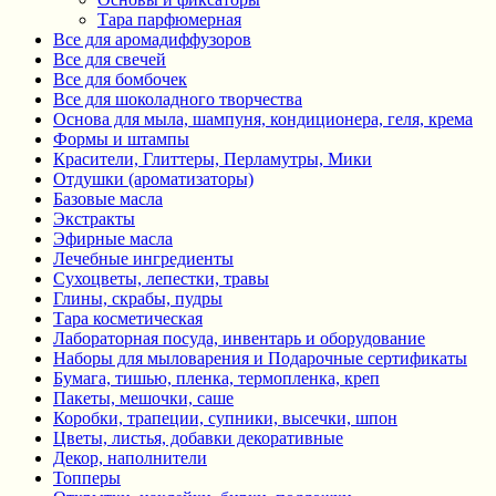
Тара парфюмерная
Все для аромадиффузоров
Все для свечей
Все для бомбочек
Все для шоколадного творчества
Основа для мыла, шампуня, кондиционера, геля, крема
Формы и штампы
Красители, Глиттеры, Перламутры, Мики
Отдушки (ароматизаторы)
Базовые масла
Экстракты
Эфирные масла
Лечебные ингредиенты
Сухоцветы, лепестки, травы
Глины, скрабы, пудры
Тара косметическая
Лабораторная посуда, инвентарь и оборудование
Наборы для мыловарения и Подарочные сертификаты
Бумага, тишью, пленка, термопленка, креп
Пакеты, мешочки, саше
Коробки, трапеции, супники, высечки, шпон
Цветы, листья, добавки декоративные
Декор, наполнители
Топперы