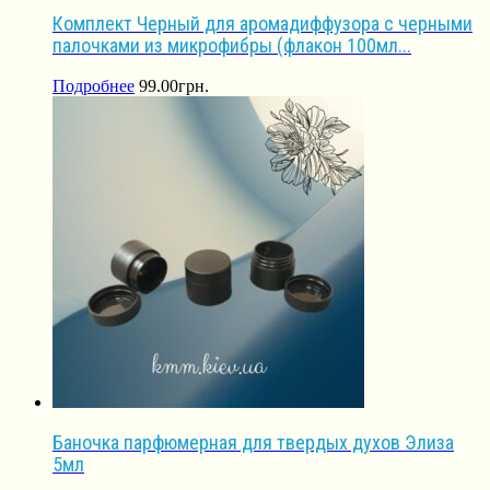
Комплект Черный для аромадиффузора с черными
палочками из микрофибры (флакон 100мл...
Подробнее
99.00
грн.
Баночка парфюмерная для твердых духов Элиза
5мл