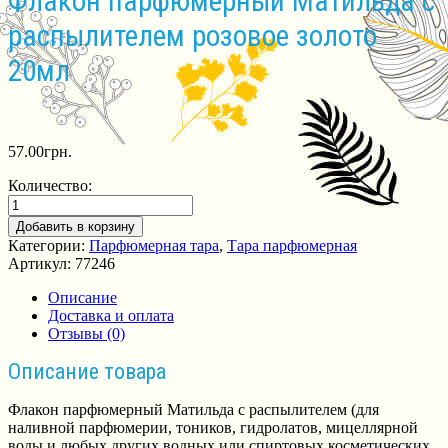
Флакон парфюмерный Матильда с
распылителем розовое золото
20мл
57.00
грн.
Количество:
Добавить в корзину
Категории:
Парфюмерная тара
,
Тара парфюмерная
Артикул:
77246
Описание
Доставка и оплата
Отзывы (0)
Описание товара
Флакон парфюмерный Матильда с распылителем (для
наливной парфюмерии, тоников, гидролатов, мицеллярной
воды и любых других водных или спиртовых косметических