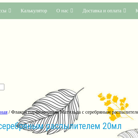
ссы
Калькулятор
О нас
Доставка и оплата
ная
/ Флакон парфюмерный Матильда с серебряным распылител
серебряным распылителем 20мл