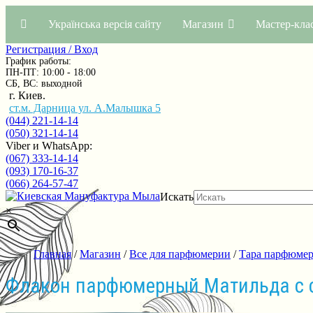
Українська версія сайту
Магазин
Мастер-кла
Регистрация / Вход
График работы:
ПН-ПТ: 10:00 - 18:00
СБ, ВС: выходной
г. Киев.
ст.м. Дарница ул. А.Малышка 5
(044) 221-14-14
(050) 321-14-14
Viber и WhatsApp:
(067) 333-14-14
(093) 170-16-37
(066) 264-57-47
Искать
×
Главная
/
Магазин
/
Все для парфюмерии
/
Тара парфюмер
Флакон парфюмерный Матильда с 