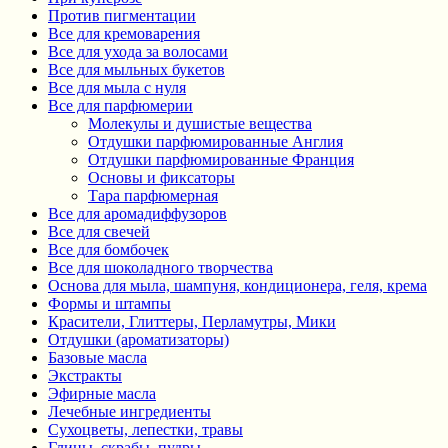
Против пигментации
Все для кремоварения
Все для ухода за волосами
Все для мыльных букетов
Все для мыла с нуля
Все для парфюмерии
Молекулы и душистые вещества
Отдушки парфюмированные Англия
Отдушки парфюмированные Франция
Основы и фиксаторы
Тара парфюмерная
Все для аромадиффузоров
Все для свечей
Все для бомбочек
Все для шоколадного творчества
Основа для мыла, шампуня, кондиционера, геля, крема
Формы и штампы
Красители, Глиттеры, Перламутры, Мики
Отдушки (ароматизаторы)
Базовые масла
Экстракты
Эфирные масла
Лечебные ингредиенты
Сухоцветы, лепестки, травы
Глины, скрабы, пудры