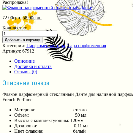
Распродажа!
72.00
грн.
58.00
грн.
Количество:
Добавить в корзину
Категории:
Парфюмерная тара
,
Тара парфюмерная
Артикул:
67912
Описание
Доставка и оплата
Отзывы (0)
Описание товара
Флакон парфюмерный стеклянный Данте для наливной парфюме
French Perfume.
Материал: стекло
Объем: 50 мл
Высота с комплектующим: 120мм
Дозировка: 0,11 мл
Цвет флакона: белый