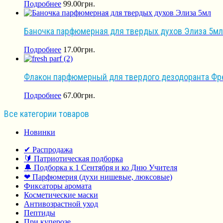
Подробнее
99.00
грн.
Баночка парфюмерная для твердых духов Элиза 5мл
Подробнее
17.00
грн.
Флакон парфюмерный для твердого дезодоранта Фр
Подробнее
67.00
грн.
Все категории товаров
Новинки
✔ Распродажа
🔰 Патриотическая подборка
🔔 Подборка к 1 Сентября и ко Дню Учителя
❤ Парфюмерия (духи нишевые, люксовые)
Фиксаторы аромата
Косметические маски
Антивозрастной уход
Пептиды
При куперозе