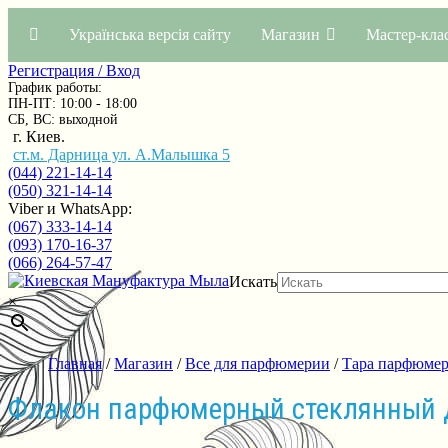
Українська версія сайту
Магазин
Мастер-кла
Регистрация / Вход
График работы:
ПН-ПТ: 10:00 - 18:00
СБ, ВС: выходной
г. Киев.
ст.м. Дарница ул. А.Малышка 5
(044) 221-14-14
(050) 321-14-14
Viber и WhatsApp:
(067) 333-14-14
(093) 170-16-37
(066) 264-57-47
Искать
×
Главная
/
Магазин
/
Все для парфюмерии
/
Тара парфюмер
Флакон парфюмерный стеклянный 