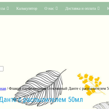
ссы
Калькулятор
О нас
Доставка и оплата
ная
/ Флакон парфюмерный стеклянный Данте с распылителем 
Данте с распылителем 50мл