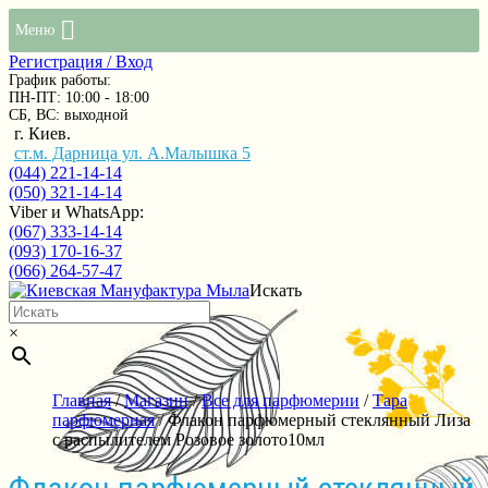
Меню
Регистрация / Вход
График работы:
ПН-ПТ: 10:00 - 18:00
СБ, ВС: выходной
г. Киев.
ст.м. Дарница ул. А.Малышка 5
(044) 221-14-14
(050) 321-14-14
Viber и WhatsApp:
(067) 333-14-14
(093) 170-16-37
(066) 264-57-47
Искать
×
Главная
/
Магазин
/
Все для парфюмерии
/
Тара
парфюмерная
/ Флакон парфюмерный стеклянный Лиза
с распылителем Розовое золото10мл