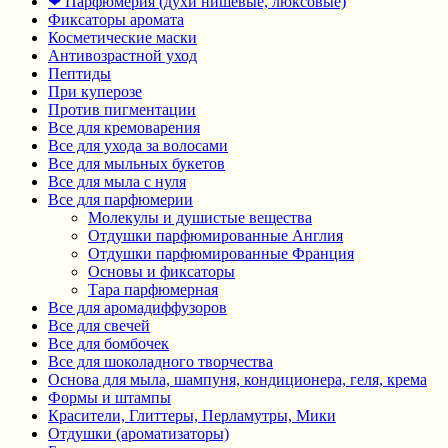
❤ Парфюмерия (духи нишевые, люксовые)
Фиксаторы аромата
Косметические маски
Антивозрастной уход
Пептиды
При куперозе
Против пигментации
Все для кремоварения
Все для ухода за волосами
Все для мыльных букетов
Все для мыла с нуля
Все для парфюмерии
Молекулы и душистые вещества
Отдушки парфюмированные Англия
Отдушки парфюмированные Франция
Основы и фиксаторы
Тара парфюмерная
Все для аромадиффузоров
Все для свечей
Все для бомбочек
Все для шоколадного творчества
Основа для мыла, шампуня, кондиционера, геля, крема
Формы и штампы
Красители, Глиттеры, Перламутры, Мики
Отдушки (ароматизаторы)