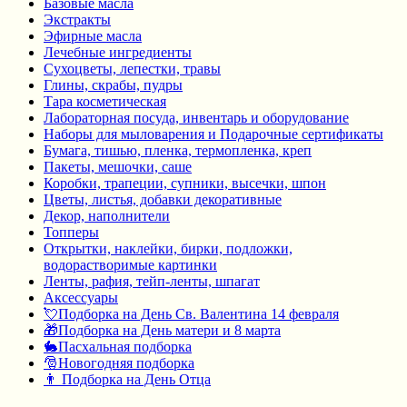
Базовые масла
Экстракты
Эфирные масла
Лечебные ингредиенты
Сухоцветы, лепестки, травы
Глины, скрабы, пудры
Тара косметическая
Лабораторная посуда, инвентарь и оборудование
Наборы для мыловарения и Подарочные сертификаты
Бумага, тишью, пленка, термопленка, креп
Пакеты, мешочки, саше
Коробки, трапеции, супники, высечки, шпон
Цветы, листья, добавки декоративные
Декор, наполнители
Топперы
Открытки, наклейки, бирки, подложки,
водорастворимые картинки
Ленты, рафия, тейп-ленты, шпагат
Аксессуары
💘Подборка на День Св. Валентина 14 февраля
🎁Подборка на День матери и 8 марта
🐇Пасхальная подборка
🎅Новогодняя подборка
👨 Подборка на День Отца