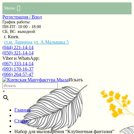
Меню
Регистрация / Вход
График работы:
ПН-ПТ: 10:00 - 18:00
СБ, ВС: выходной
г. Киев.
ст.м. Дарница ул. А.Малышка 5
(044) 221-14-14
(050) 321-14-14
Viber и WhatsApp:
(067) 333-14-14
(093) 170-16-37
(066) 264-57-47
Искать
×
Главная
Статьи
Набор для мыловарения “Клубничная фантазия”