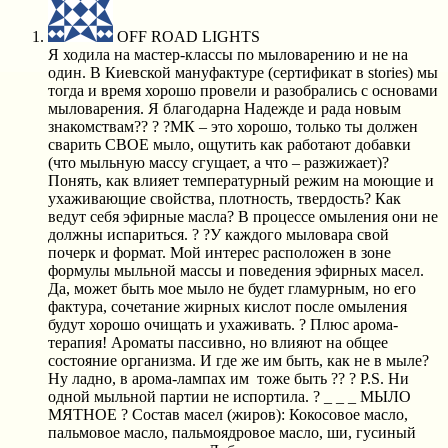
OFF ROAD LIGHTS
Я ходила на мастер-классы по мыловарению и не на
один. В Киевской мануфактуре (сертификат в stories) мы
тогда и время хорошо провели и разобрались с основами
мыловарения. Я благодарна Надежде и рада новым
знакомствам?? ? ?МК – это хорошо, только ты должен
сварить СВОЕ мыло, ощутить как работают добавки
(что мыльную массу сгущает, а что – разжижает)?
Понять, как влияет температурный режим на моющие и
ухаживающие свойства, плотность, твердость? Как
ведут себя эфирные масла? В процессе омыления они не
должны испариться. ? ?У каждого мыловара свой
почерк и формат. Мой интерес расположен в зоне
формулы мыльной массы и поведения эфирных масел.
Да, может быть мое мыло не будет гламурным, но его
фактура, сочетание жирных кислот после омыления
будут хорошо очищать и ухаживать. ? Плюс арома-
терапия! Ароматы пассивно, но влияют на общее
состояние организма. И где же им быть, как не в мыле?
Ну ладно, в арома-лампах им тоже быть ?? ? P.S. Ни
одной мыльной партии не испортила. ? _ _ _ МЫЛО
МЯТНОЕ ? Состав масел (жиров): Кокосовое масло,
пальмовое масло, пальмоядровое масло, ши, гусиный